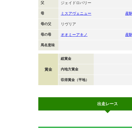
父
ジェイドロバリー
母
ミスアヴェニュー
産
母の父
リヴリア
母の母
オオミーアキノ
産
馬名意味
総賞金
賞金
内地方賞金
収得賞金（平地）
出走レース