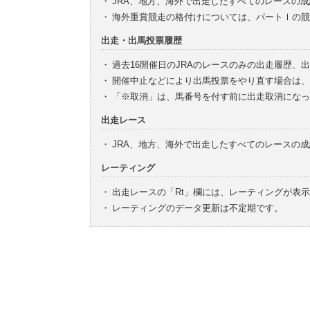
・
JRA、地方、海外で出走したすべてのレースの
・
海外重賞競走の格付けについては、パートⅠの競
出走・出馬投票履歴
・
過去16開催日のJRAのレースのみの出走履歴、
・
開催中止などにより出馬投票をやり直す場合は、
・
「※取消」は、馬番号を付す前に出走取消になっ
出走レース
・
JRA、地方、海外で出走したすべてのレースの
レーティング
・
出走レースの「Rt」欄には、レーティングが表
・
レーティングのデータ更新は不定期です。