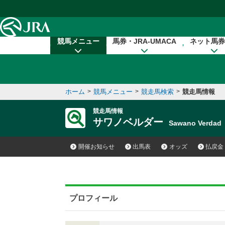
本文へ移動する
競馬メニュー
馬券・JRA-UMACA
ネット馬券
ホーム
>
競馬メニュー
>
競走馬検索
>
競走馬情報
競走馬情報
サワノベルダー
Sawano Verda
開催お知らせ
出馬表
オッズ
払戻金
プロフィール