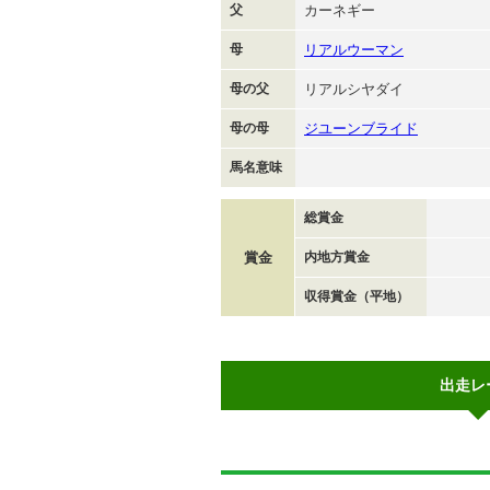
父
カーネギー
母
リアルウーマン
母の父
リアルシヤダイ
母の母
ジユーンブライド
馬名意味
総賞金
賞金
内地方賞金
収得賞金（平地）
出走レ