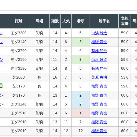
負担
距離
馬場
頭数
人気
着順
騎手名
馬
重量
ン
芝ダ3200
良/良
14
4
6
白浜 雄造
59.0
4
ン
芝ダ3140
良/良
14
6
3
植野 貴也
59.0
4
芝ダ3790
良/良
14
4
6
菊地 昇吾
59.0
4
ン
芝ダ3190
良/良
11
2
3
白浜 雄造
59.0
4
芝ダ3190
良/良
14
8
6
菊地 昇吾
60.0
4
芝2000
良
16
7
6
柴原 央明
53.0
4
芝3170
良
14
4
6
植野 貴也
59.0
4
ン
芝3170
良
13
1
2
植野 貴也
60.0
4
ン
芝ダ3140
良/良
14
5
2
植野 貴也
60.0
4
芝ダ2910
良/良
14
6
1
植野 貴也
60.0
4
芝ダ2910
良/良
13
11
7
植野 貴也
60.0
4
芝ダ2910
良/良
14
12
12
植野 貴也
60.0
4