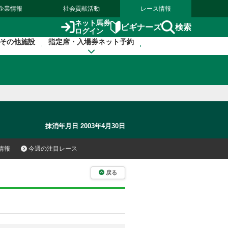
企業情報
社会貢献活動
レース情報
ネット馬券
検索
ビギナーズ
ログイン
その他施設
指定席・入場券ネット予約
抹消年月日 2003年4月30日
情報
今週の注目レース
戻る