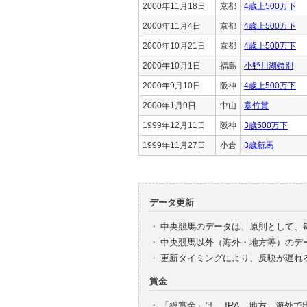
2000年11月18日
京都
4歳上500万下
2000年11月4日
京都
4歳上500万下
2000年10月21日
京都
4歳上500万下
2000年10月1日
福島
小野川湖特別
2000年9月10日
阪神
4歳上500万下
2000年1月9日
中山
寒竹賞
1999年12月11日
阪神
3歳500万下
1999年11月27日
小倉
3歳新馬
データ更新
・
中央競馬のデータは、原則として、
・
中央競馬以外（海外・地方等）のデ
・
更新タイミングにより、反映が遅れ
賞金
・
「総賞金」は、JRA、地方、海外