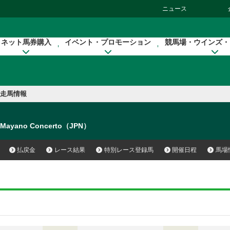
ニュース
ネット馬券購入
イベント・プロモーション
競馬場・ウインズ・
走馬情報
Mayano Concerto（JPN）
払戻金
レース結果
特別レース登録馬
開催日程
馬場