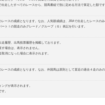
外で出走したすべてのレースから、競馬番組で別に定める方法で算定した額です
のレースの成績となります。なお、人気順成績は、JRAで出走したレースの
パートⅠの競走のみグレード／グループ（Ｇ）表記を行います。
の出走履歴、出馬投票履歴を掲載しております。
直す場合は、表示されません。
走取消になった場合に表示されます。
てのレースの成績となります。なお、外国馬は原則として直近の過去４走のみ
ィングが表示されます。
です。