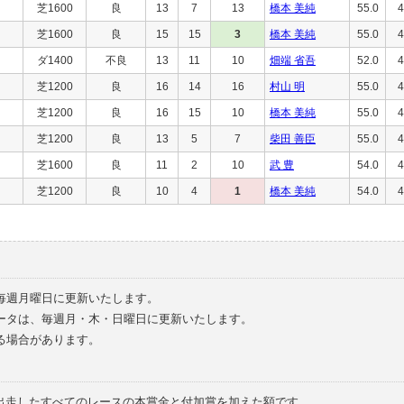
芝1600
良
13
7
13
橋本 美純
55.0
4
芝1600
良
15
15
3
橋本 美純
55.0
4
ダ1400
不良
13
11
10
畑端 省吾
52.0
4
芝1200
良
16
14
16
村山 明
55.0
4
芝1200
良
16
15
10
橋本 美純
55.0
4
芝1200
良
13
5
7
柴田 善臣
55.0
4
芝1600
良
11
2
10
武 豊
54.0
4
芝1200
良
10
4
1
橋本 美純
54.0
4
毎週月曜日に更新いたします。
ータは、毎週月・木・日曜日に更新いたします。
る場合があります。
で出走したすべてのレースの本賞金と付加賞を加えた額です。