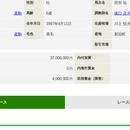
性別
牡
馬主名
田所 祐
産駒
馬齢
6歳
調教師名
坂口 正
生年月日
1997年4月11日
生産牧場
川上 悦
産駒
毛色
鹿毛
産地
新冠町
取引市場
37,000,000
内付加賞
円
0
内海外賞金
円
4,000,000
収得賞金（障害）
円
ース
レース