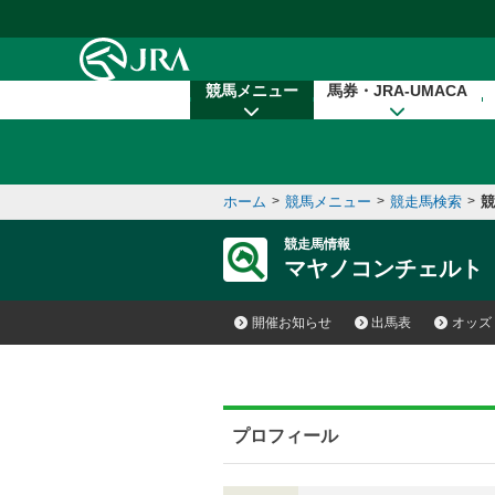
本文へ移動する
競馬メニュー
馬券・JRA-UMACA
ホーム
>
競馬メニュー
>
競走馬検索
>
競
競走馬情報
マヤノコンチェルト
開催お知らせ
出馬表
オッズ
プロフィール