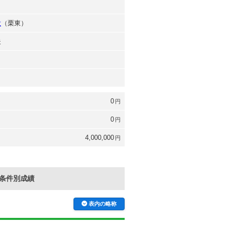
大
（栗東）
夫
0
円
0
円
4,000,000
円
条件別成績
表内の略称