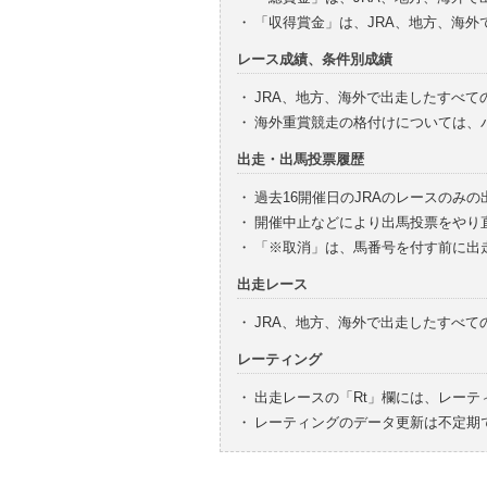
・
「収得賞金」は、JRA、地方、海
レース成績、条件別成績
・
JRA、地方、海外で出走したすべて
・
海外重賞競走の格付けについては、
出走・出馬投票履歴
・
過去16開催日のJRAのレースのみ
・
開催中止などにより出馬投票をやり
・
「※取消」は、馬番号を付す前に出
出走レース
・
JRA、地方、海外で出走したすべ
レーティング
・
出走レースの「Rt」欄には、レーテ
・
レーティングのデータ更新は不定期