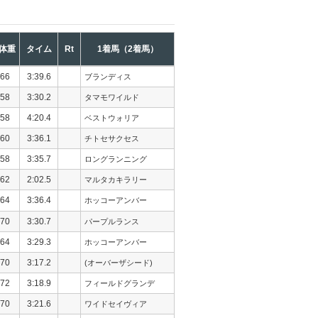
体重
タイム
Rt
1着馬（2着馬）
66
3:39.6
ブランディス
58
3:30.2
タマモワイルド
58
4:20.4
ベストウォリア
60
3:36.1
チトセサクセス
58
3:35.7
ロングランニング
62
2:02.5
マルタカキラリー
64
3:36.4
ホッコーアンバー
70
3:30.7
パープルランス
64
3:29.3
ホッコーアンバー
70
3:17.2
(オーバーザシード)
72
3:18.9
フィールドグランデ
70
3:21.6
ワイドセイヴィア