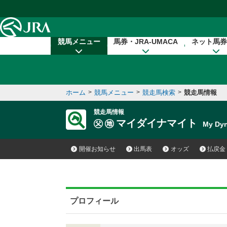
本文へ移動する
競馬メニュー
馬券・JRA-UMACA
ネット馬券
ホーム
>
競馬メニュー
>
競走馬検索
>
競走馬情報
競走馬情報
マイダイナマイト
My Dy
開催お知らせ
出馬表
オッズ
払戻金
プロフィール