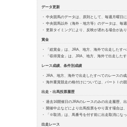
データ更新
・
中央競馬のデータは、原則として、毎週月曜日に
・
中央競馬以外（海外・地方等）のデータは、毎週
・
更新タイミングにより、反映が遅れる場合があり
賞金
・
「総賞金」は、JRA、地方、海外で出走したす
・
「収得賞金」は、JRA、地方、海外で出走した
レース成績、条件別成績
・
JRA、地方、海外で出走したすべてのレースの
・
海外重賞競走の格付けについては、パートⅠの競
出走・出馬投票履歴
・
過去16開催日のJRAのレースのみの出走履歴、
・
開催中止などにより出馬投票をやり直す場合は、
・
「※取消」は、馬番号を付す前に出走取消になっ
出走レース