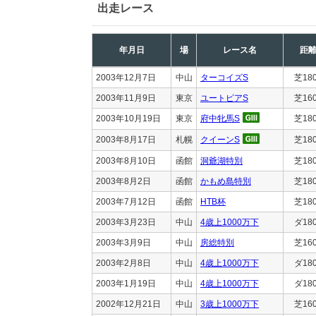
出走レース
年月日
場
レース名
距
2003年12月7日
中山
ターコイズS
芝18
2003年11月9日
東京
ユートピアS
芝16
2003年10月19日
東京
府中牝馬S
芝18
2003年8月17日
札幌
クイーンS
芝18
2003年8月10日
函館
洞爺湖特別
芝18
2003年8月2日
函館
かもめ島特別
芝18
2003年7月12日
函館
HTB杯
芝18
2003年3月23日
中山
4歳上1000万下
ダ18
2003年3月9日
中山
房総特別
芝16
2003年2月8日
中山
4歳上1000万下
ダ18
2003年1月19日
中山
4歳上1000万下
ダ18
2002年12月21日
中山
3歳上1000万下
芝16