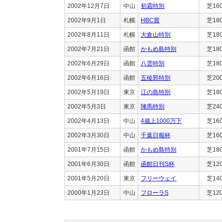
2002年12月7日
中山
初霜特別
芝16
2002年9月1日
札幌
HBC賞
芝18
2002年8月11日
札幌
大倉山特別
芝18
2002年7月21日
函館
かもめ島特別
芝18
2002年6月29日
函館
八雲特別
芝18
2002年6月16日
函館
五稜郭特別
芝20
2002年5月19日
東京
江の島特別
芝18
2002年5月3日
東京
陣馬特別
芝24
2002年4月13日
中山
4歳上1000万下
芝16
2002年3月30日
中山
千葉日報杯
芝16
2001年7月15日
函館
かもめ島特別
芝18
2001年6月30日
函館
函館日刊S杯
芝12
2001年5月20日
東京
フリーウェイ
芝14
2000年1月23日
中山
フローラS
芝12