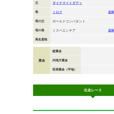
父
ダイナマイトダディ
母
ミロク
産
母の父
ボールドコンバタント
母の母
ミスベエンチア
産
馬名意味
総賞金
賞金
内地方賞金
収得賞金（平地）
出走レース