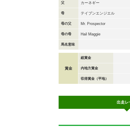
父
カーネギー
母
テイブンエンジエル
母の父
Mr. Prospector
母の母
Hail Maggie
馬名意味
総賞金
賞金
内地方賞金
収得賞金（平地）
出走レ