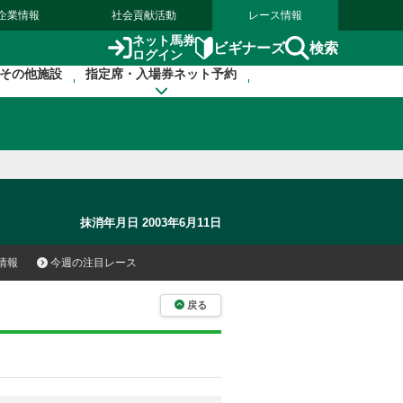
企業情報
社会貢献活動
レース情報
ネット馬券
検索
ビギナーズ
ログイン
その他施設
指定席・入場券ネット予約
抹消年月日 2003年6月11日
情報
今週の注目レース
戻る