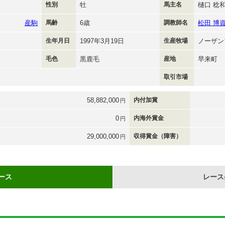
性別
牡
馬主名
樋口 稔
産駒
馬齢
6歳
調教師名
松田 博
生年月日
1997年3月19日
生産牧場
ノーザン
毛色
黒鹿毛
産地
早来町
取引市場
58,882,000
内付加賞
円
0
内海外賞金
円
29,000,000
収得賞金（障害）
円
ース
レース