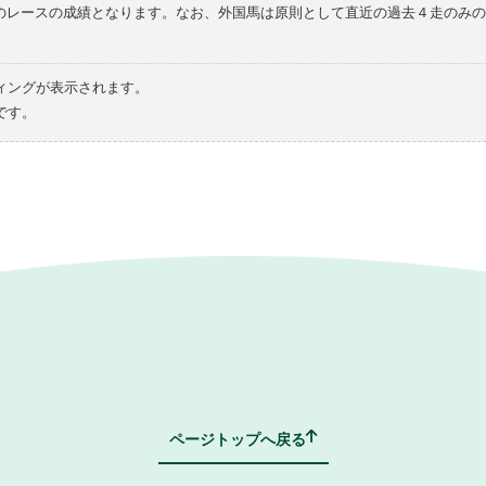
てのレースの成績となります。なお、外国馬は原則として直近の過去４走のみ
ィングが表示されます。
です。
ページトップへ戻る