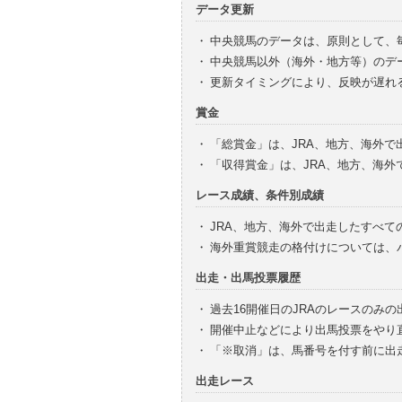
データ更新
・
中央競馬のデータは、原則として、
・
中央競馬以外（海外・地方等）のデ
・
更新タイミングにより、反映が遅れ
賞金
・
「総賞金」は、JRA、地方、海外
・
「収得賞金」は、JRA、地方、海
レース成績、条件別成績
・
JRA、地方、海外で出走したすべて
・
海外重賞競走の格付けについては、
出走・出馬投票履歴
・
過去16開催日のJRAのレースのみ
・
開催中止などにより出馬投票をやり
・
「※取消」は、馬番号を付す前に出
出走レース