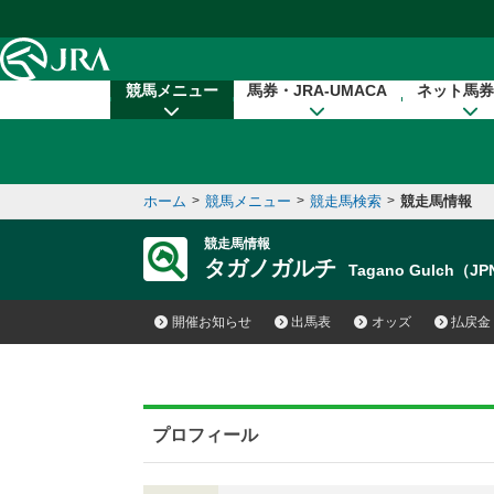
本文へ移動する
競馬メニュー
馬券・JRA-UMACA
ネット馬券
ホーム
>
競馬メニュー
>
競走馬検索
>
競走馬情報
競走馬情報
タガノガルチ
Tagano Gulch（J
開催お知らせ
出馬表
オッズ
払戻金
プロフィール