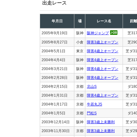
出走レース
年月日
場
レース名
距
2005年9月19日
阪神
阪神ジャンプ
芝31
2005年8月27日
小倉
障害3歳上オープン
芝29
2004年5月1日
東京
障害4歳上オープン
芝ダ31
2004年4月4日
阪神
障害4歳上オープン
芝31
2004年3月21日
阪神
障害4歳上オープン
芝ダ31
2004年2月28日
阪神
障害4歳上オープン
芝ダ31
2004年2月15日
京都
北山S
ダ18
2004年1月31日
京都
障害4歳上オープン
芝ダ31
2004年1月17日
京都
牛若丸JS
芝ダ31
2004年1月5日
京都
門松S
ダ14
2003年12月14日
阪神
障害3歳上未勝利
芝ダ30
2003年11月30日
京都
障害3歳上未勝利
芝ダ29