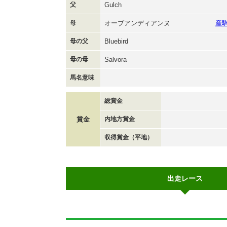
父
Gulch
母
オーブアンディアンヌ
産
母の父
Bluebird
母の母
Salvora
馬名意味
総賞金
賞金
内地方賞金
収得賞金（平地）
出走レース