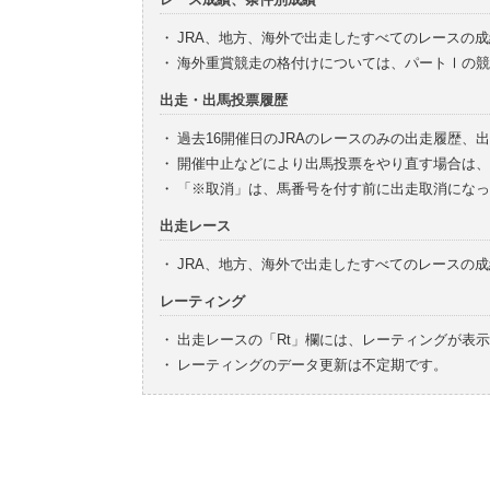
・
JRA、地方、海外で出走したすべてのレースの
・
海外重賞競走の格付けについては、パートⅠの競
出走・出馬投票履歴
・
過去16開催日のJRAのレースのみの出走履歴、
・
開催中止などにより出馬投票をやり直す場合は、
・
「※取消」は、馬番号を付す前に出走取消になっ
出走レース
・
JRA、地方、海外で出走したすべてのレースの
レーティング
・
出走レースの「Rt」欄には、レーティングが表
・
レーティングのデータ更新は不定期です。