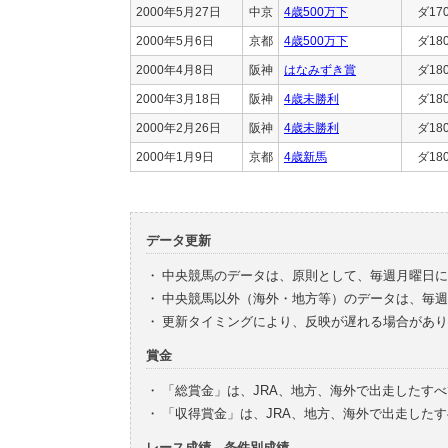
2000年5月27日
中京
4歳500万下
ダ17
2000年5月6日
京都
4歳500万下
ダ18
2000年4月8日
阪神
はなみずき賞
ダ18
2000年3月18日
阪神
4歳未勝利
ダ18
2000年2月26日
阪神
4歳未勝利
ダ18
2000年1月9日
京都
4歳新馬
ダ18
データ更新
・
中央競馬のデータは、原則として、毎週月曜日に
・
中央競馬以外（海外・地方等）のデータは、毎週
・
更新タイミングにより、反映が遅れる場合があり
賞金
・
「総賞金」は、JRA、地方、海外で出走したす
・
「収得賞金」は、JRA、地方、海外で出走した
レース成績、条件別成績