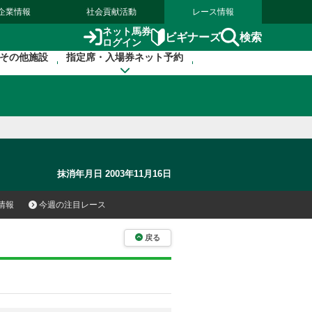
企業情報
社会貢献活動
レース情報
ネット馬券
検索
ビギナーズ
ログイン
その他施設
指定席・入場券ネット予約
抹消年月日 2003年11月16日
情報
今週の注目レース
戻る