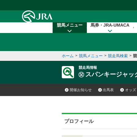
本文へ移動する
競馬メニュー
馬券・JRA-UMACA
ホーム
>
競馬メニュー
>
競走馬検索
>
競
競走馬情報
スパンキージャッ
開催お知らせ
出馬表
オッズ
プロフィール