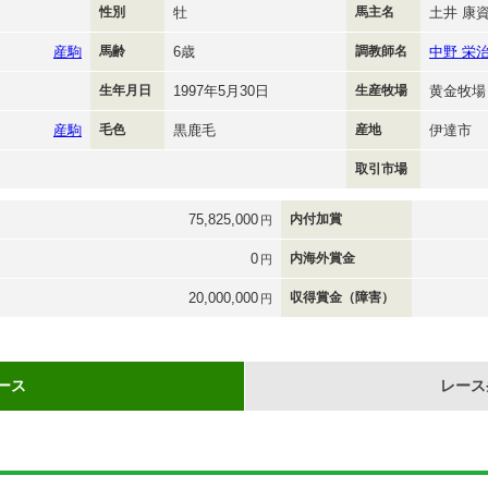
性別
牡
馬主名
土井 康
産駒
馬齢
6歳
調教師名
中野 栄
生年月日
1997年5月30日
生産牧場
黄金牧場
産駒
毛色
黒鹿毛
産地
伊達市
取引市場
75,825,000
内付加賞
円
0
内海外賞金
円
20,000,000
収得賞金（障害）
円
ース
レース