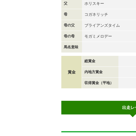
父
ホリスキー
母
コガネリッチ
母の父
ブライアンズタイム
母の母
モガミメロデー
馬名意味
総賞金
賞金
内地方賞金
収得賞金（平地）
出走レ