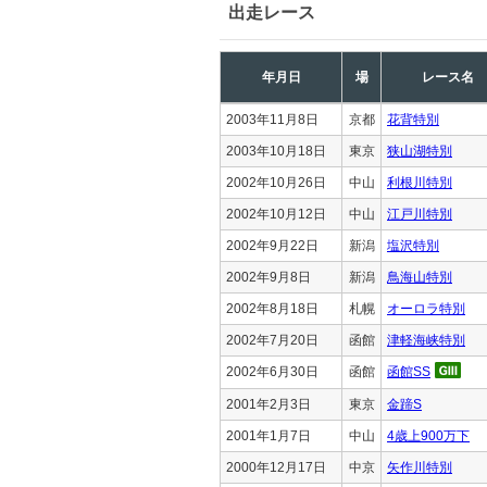
出走レース
年月日
場
レース名
2003年11月8日
京都
花背特別
2003年10月18日
東京
狭山湖特別
2002年10月26日
中山
利根川特別
2002年10月12日
中山
江戸川特別
2002年9月22日
新潟
塩沢特別
2002年9月8日
新潟
鳥海山特別
2002年8月18日
札幌
オーロラ特別
2002年7月20日
函館
津軽海峡特別
2002年6月30日
函館
函館SS
2001年2月3日
東京
金蹄S
2001年1月7日
中山
4歳上900万下
2000年12月17日
中京
矢作川特別