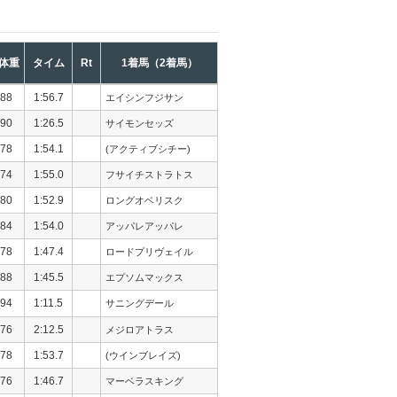
体重
タイム
Rt
1着馬（2着馬）
88
1:56.7
エイシンフジサン
90
1:26.5
サイモンセッズ
78
1:54.1
(アクティブシチー)
74
1:55.0
フサイチストラトス
80
1:52.9
ロングオベリスク
84
1:54.0
アッパレアッパレ
78
1:47.4
ロードプリヴェイル
88
1:45.5
エプソムマックス
94
1:11.5
サニングデール
76
2:12.5
メジロアトラス
78
1:53.7
(ウインブレイズ)
76
1:46.7
マーベラスキング