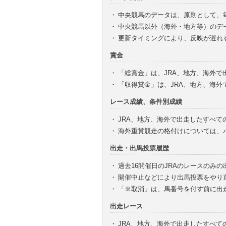
・
中央競馬のデータは、原則として、
・
中央競馬以外（海外・地方等）のデ
・
更新タイミングにより、反映が遅れ
賞金
・
「総賞金」は、JRA、地方、海外
・
「収得賞金」は、JRA、地方、海
レース成績、条件別成績
・
JRA、地方、海外で出走したすべて
・
海外重賞競走の格付けについては、
出走・出馬投票履歴
・
過去16開催日のJRAのレースのみ
・
開催中止などにより出馬投票をやり
・
「※取消」は、馬番号を付す前に出
出走レース
・
JRA、地方、海外で出走したすべ