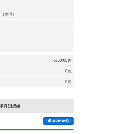
資
治
（美浦）
675,000
円
0
円
0
円
条件別成績
表内の略称