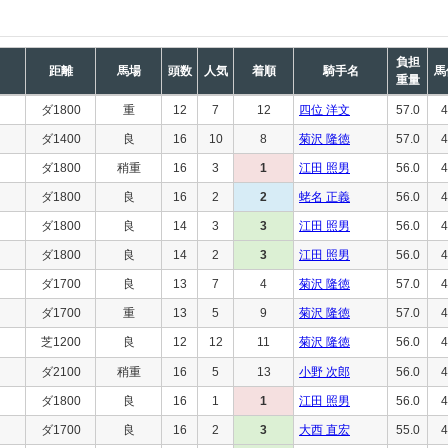
負担
距離
馬場
頭数
人気
着順
騎手名
馬
重量
ダ1800
重
12
7
12
四位 洋文
57.0
4
ダ1400
良
16
10
8
菊沢 隆徳
57.0
4
ダ1800
稍重
16
3
1
江田 照男
56.0
4
ダ1800
良
16
2
2
蛯名 正義
56.0
4
ダ1800
良
14
3
3
江田 照男
56.0
4
ダ1800
良
14
2
3
江田 照男
56.0
4
ダ1700
良
13
7
4
菊沢 隆徳
57.0
4
ダ1700
重
13
5
9
菊沢 隆徳
57.0
4
芝1200
良
12
12
11
菊沢 隆徳
56.0
4
ダ2100
稍重
16
5
13
小野 次郎
56.0
4
ダ1800
良
16
1
1
江田 照男
56.0
4
ダ1700
良
16
2
3
大西 直宏
55.0
4