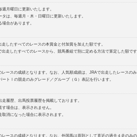
毎週月曜日に更新いたします。
ータは、毎週月・木・日曜日に更新いたします。
る場合があります。
で出走したすべてのレースの本賞金と付加賞を加えた額です。
外で出走したすべてのレースから、競馬番組で別に定める方法で算定した額です
のレースの成績となります。なお、人気順成績は、JRAで出走したレースの
パートⅠの競走のみグレード／グループ（Ｇ）表記を行います。
の出走履歴、出馬投票履歴を掲載しております。
直す場合は、表示されません。
走取消になった場合に表示されます。
てのレースの成績となります。なお、外国馬は原則として直近の過去４走のみ