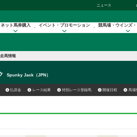
ニュース
ネット馬券購入
イベント・プロモーション
競馬場・ウインズ・
走馬情報
ク
Spunky Jack（JPN）
払戻金
レース結果
特別レース登録馬
開催日程
馬場