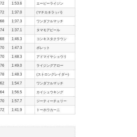
72
1:53.6
エーピーライジン
72
1:37.0
(マチカネラッパ)
68
1:37.3
ワンダフルマッチ
74
1:37.1
タマモアピール
68
1:46.3
コンキスタクラウン
70
1:47.3
ボレット
70
1:48.3
アドマイヤショウリ
76
1:49.0
ライジングアロー
78
1:48.3
(ストロングレイダー)
62
1:54.7
ワンダフルマッチ
64
1:56.5
カイシュウキング
70
1:57.7
ジーティーチェリー
72
1:41.9
トーホウカーニ