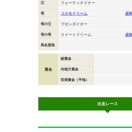
父
フォーティナイナー
母
コスモドリーム
産
母の父
ブゼンダイオー
母の母
スイートドリーム
産
馬名意味
総賞金
賞金
内地方賞金
収得賞金（平地）
出走レース