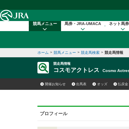
本文へ移動する
競馬メニュー
馬券・JRA-UMACA
ネット馬券
ホーム
>
競馬メニュー
>
競走馬検索
>
競走馬情報
競走馬情報
コスモアクトレス
Cosmo Actr
開催お知らせ
出馬表
オッズ
払戻金
プロフィール