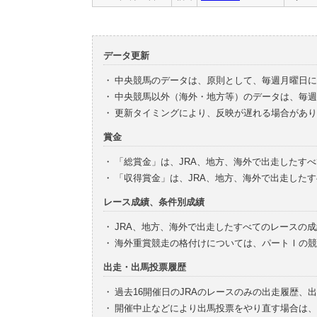
データ更新
・
中央競馬のデータは、原則として、毎週月曜日に
・
中央競馬以外（海外・地方等）のデータは、毎週
・
更新タイミングにより、反映が遅れる場合があり
賞金
・
「総賞金」は、JRA、地方、海外で出走したす
・
「収得賞金」は、JRA、地方、海外で出走した
レース成績、条件別成績
・
JRA、地方、海外で出走したすべてのレースの
・
海外重賞競走の格付けについては、パートⅠの競
出走・出馬投票履歴
・
過去16開催日のJRAのレースのみの出走履歴、
・
開催中止などにより出馬投票をやり直す場合は、