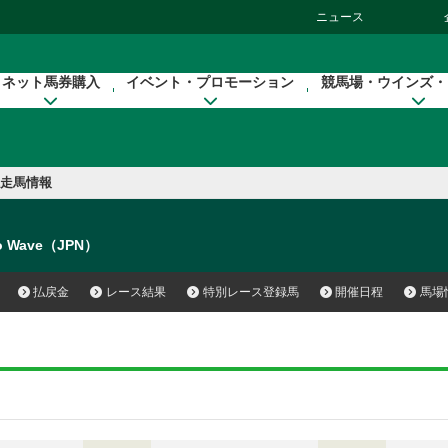
ニュース
ネット馬券購入
イベント・プロモーション
競馬場・ウインズ・
走馬情報
no Wave（JPN）
払戻金
レース結果
特別レース登録馬
開催日程
馬場