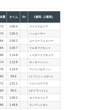
体重
タイム
Rt
1着馬（2着馬）
72
1:00.4
プリマグロリア
74
1:00.3
ハッピーデー
64
1:00.2
ユーコーフォエバー
64
1:00.7
ツルギフクセント
66
1:14.8
ミスタートウキョウ
74
1:12.8
ロッキーバッハ
76
1:10.5
フジミパルテノン
80
59.8
(ミフジシンゴオー)
72
1:01.1
ツクバコウフウ
64
59.5
(ダイワパトレ)
72
1:00.2
ヨイチカトレア
66
1:49.8
ランアンドガン