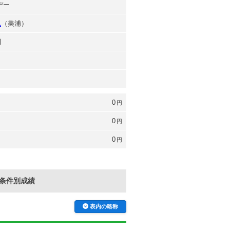
デー
弘
（美浦）
則
0
円
0
円
0
円
条件別成績
表内の略称