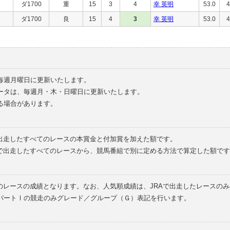
ダ1700
重
15
3
4
幸 英明
53.0
4
ダ1700
良
15
4
3
幸 英明
53.0
4
毎週月曜日に更新いたします。
ータは、毎週月・木・日曜日に更新いたします。
る場合があります。
で出走したすべてのレースの本賞金と付加賞を加えた額です。
外で出走したすべてのレースから、競馬番組で別に定める方法で算定した額です
のレースの成績となります。なお、人気順成績は、JRAで出走したレースの
パートⅠの競走のみグレード／グループ（Ｇ）表記を行います。