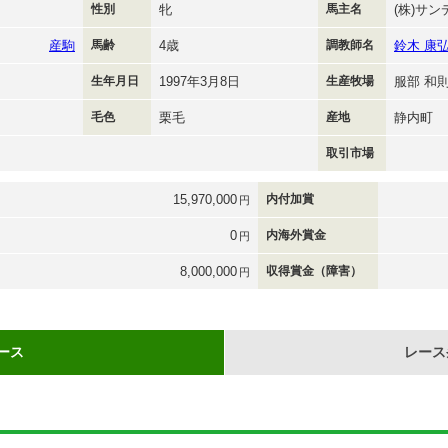
性別
牝
馬主名
(株)サン
産駒
馬齢
4歳
調教師名
鈴木 康
生年月日
1997年3月8日
生産牧場
服部 和
毛色
栗毛
産地
静内町
取引市場
15,970,000
内付加賞
円
0
内海外賞金
円
8,000,000
収得賞金（障害）
円
ース
レース