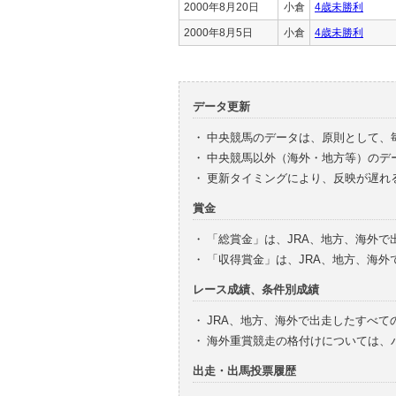
2000年8月20日
小倉
4歳未勝利
2000年8月5日
小倉
4歳未勝利
データ更新
・
中央競馬のデータは、原則として、
・
中央競馬以外（海外・地方等）のデ
・
更新タイミングにより、反映が遅れ
賞金
・
「総賞金」は、JRA、地方、海外
・
「収得賞金」は、JRA、地方、海
レース成績、条件別成績
・
JRA、地方、海外で出走したすべて
・
海外重賞競走の格付けについては、
出走・出馬投票履歴