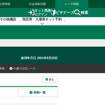
企業情報
社会貢献活動
レース情報
ネット馬券
検索
ビギナーズ
ログイン
その他施設
指定席・入場券ネット予約
抹消年月日 2001年9月28日
情報
今週の注目レース
戻る
産駒一覧