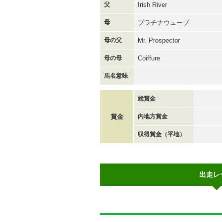
父
Irish River
母
プラチナウェーブ
母の父
Mr. Prospector
母の母
Coiffure
馬名意味
総賞金
賞金
内地方賞金
収得賞金（平地）
出走レ