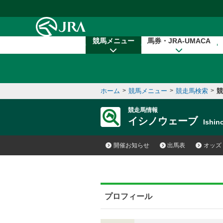
本文へ移動する
競馬メニュー
馬券・JRA-UMACA
ホーム
>
競馬メニュー
>
競走馬検索
>
競
競走馬情報
イシノウェーブ
Ishi
開催お知らせ
出馬表
オッズ
プロフィール