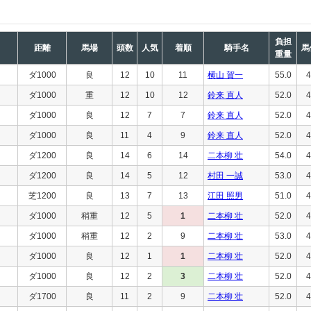
負担
距離
馬場
頭数
人気
着順
騎手名
馬
重量
ダ1000
良
12
10
11
横山 賀一
55.0
4
ダ1000
重
12
10
12
鈴来 直人
52.0
4
ダ1000
良
12
7
7
鈴来 直人
52.0
4
ダ1000
良
11
4
9
鈴来 直人
52.0
4
ダ1200
良
14
6
14
二本柳 壮
54.0
4
ダ1200
良
14
5
12
村田 一誠
53.0
4
芝1200
良
13
7
13
江田 照男
51.0
4
ダ1000
稍重
12
5
1
二本柳 壮
52.0
4
ダ1000
稍重
12
2
9
二本柳 壮
53.0
4
ダ1000
良
12
1
1
二本柳 壮
52.0
4
ダ1000
良
12
2
3
二本柳 壮
52.0
4
ダ1700
良
11
2
9
二本柳 壮
52.0
4