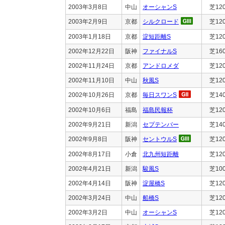
2003年3月8日
中山
オーシャンS
芝12
2003年2月9日
京都
シルクロード
芝12
2003年1月18日
京都
淀短距離S
芝12
2002年12月22日
阪神
ファイナルS
芝16
2002年11月24日
京都
アンドロメダ
芝12
2002年11月10日
中山
秋風S
芝12
2002年10月26日
京都
毎日スワンS
芝14
2002年10月6日
福島
福島民報杯
芝12
2002年9月21日
新潟
セプテンバー
芝14
2002年9月8日
阪神
セントウルS
芝12
2002年8月17日
小倉
北九州短距離
芝12
2002年4月21日
新潟
駿風S
芝10
2002年4月14日
阪神
淀屋橋S
芝12
2002年3月24日
中山
船橋S
芝12
2002年3月2日
中山
オーシャンS
芝12