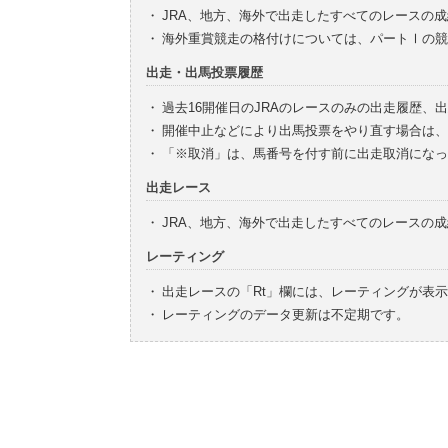
・
JRA、地方、海外で出走したすべてのレースの
・
海外重賞競走の格付けについては、パートⅠの競
出走・出馬投票履歴
・
過去16開催日のJRAのレースのみの出走履歴、
・
開催中止などにより出馬投票をやり直す場合は、
・
「※取消」は、馬番号を付す前に出走取消になっ
出走レース
・
JRA、地方、海外で出走したすべてのレースの
レーティング
・
出走レースの「Rt」欄には、レーティングが表
・
レーティングのデータ更新は不定期です。