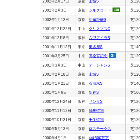
2002年2月17日
京都
山城S
芝12
2002年2月3日
京都
シルクロード
芝12
2002年1月12日
京都
淀短距離S
芝12
2001年12月22日
中山
クリスマスC
芝12
2001年12月8日
阪神
六甲アイラS
芝12
2001年11月18日
東京
奥多摩S
芝14
2001年3月25日
中京
高松宮記念
芝12
2001年3月3日
中山
オーシャンS
芝12
2001年2月18日
京都
山城S
芝12
2001年1月21日
京都
石清水S
芝14
2001年1月6日
京都
新春S
芝16
2000年12月24日
阪神
サンタS
芝12
2000年11月12日
京都
醍醐特別
芝12
2000年10月21日
京都
壬生特別
芝12
2000年5月13日
京都
葵ステークス
芝12
2000年4月1日
阪神
4歳500万下
芝12