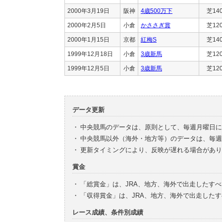
2000年3月19日
阪神
4歳500万下
芝14
2000年2月5日
小倉
かささぎ賞
芝12
2000年1月15日
京都
紅梅S
芝14
1999年12月18日
小倉
3歳新馬
芝12
1999年12月5日
小倉
3歳新馬
芝12
データ更新
・
中央競馬のデータは、原則として、毎週月曜日に
・
中央競馬以外（海外・地方等）のデータは、毎週
・
更新タイミングにより、反映が遅れる場合があり
賞金
・
「総賞金」は、JRA、地方、海外で出走したす
・
「収得賞金」は、JRA、地方、海外で出走した
レース成績、条件別成績