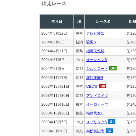
出走レース
年月日
場
レース名
距
2004年5月22日
中京
テレビ愛知
芝12
2004年5月2日
新潟
駿風S
芝10
2004年4月11日
福島
福島民報杯
芝12
2004年3月6日
中山
オーシャンS
芝12
2004年2月8日
京都
シルクロード
芝12
2004年1月17日
京都
淀短距離S
芝12
2003年12月21日
中京
CBC賞
芝12
2003年11月30日
京都
アンドロメダ
芝12
2003年11月16日
東京
オーロカップ
芝14
2003年10月26日
福島
福島民友C
芝12
2003年10月5日
中山
スプリンタS
芝12
2003年3月30日
中京
高松宮記念
芝12