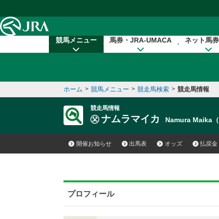
本文へ移動する
競馬メニュー
馬券・JRA-UMACA
ネット馬券
ホーム
>
競馬メニュー
>
競走馬検索
>
競走馬情報
競走馬情報
ナムラマイカ
Namura Maika
開催お知らせ
出馬表
オッズ
払戻金
プロフィール