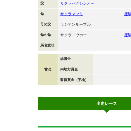
父
サクラバクシンオー
母
サクラマツリ
産
母の父
ラシアンルーブル
母の母
サクラユウホー
産
馬名意味
総賞金
賞金
内地方賞金
収得賞金（平地）
出走レース