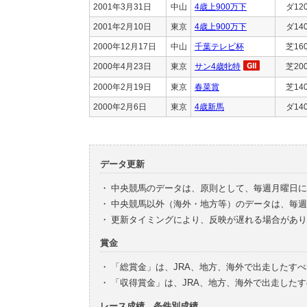
2001年3月31日
中山
4歳上900万下
ダ12
2001年2月10日
東京
4歳上900万下
ダ14
2000年12月17日
中山
千葉テレビ杯
芝16
2000年4月23日
東京
サン4歳牝特
芝20
2000年2月19日
東京
春菜賞
芝14
2000年2月6日
東京
4歳新馬
ダ14
データ更新
・
中央競馬のデータは、原則として、毎週月曜日に
・
中央競馬以外（海外・地方等）のデータは、毎週
・
更新タイミングにより、反映が遅れる場合があり
賞金
・
「総賞金」は、JRA、地方、海外で出走したす
・
「収得賞金」は、JRA、地方、海外で出走した
レース成績、条件別成績