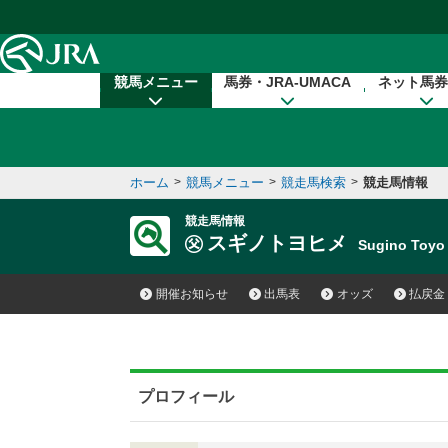
本文へ移動する
競馬メニュー
馬券・JRA-UMACA
ネット馬券
ホーム
>
競馬メニュー
>
競走馬検索
>
競走馬情報
競走馬情報
スギノトヨヒメ
Sugino Toy
開催お知らせ
出馬表
オッズ
払戻金
プロフィール