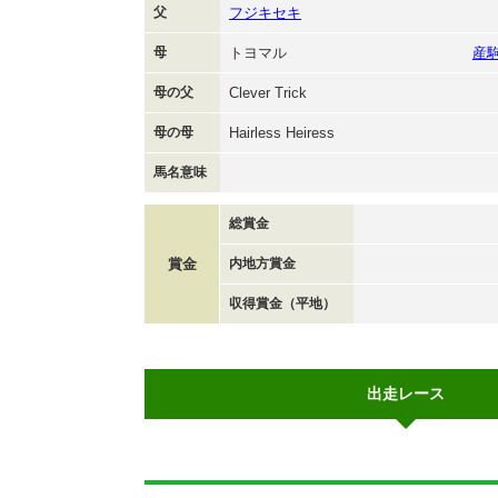
父
フジキセキ
母
トヨマル
産
母の父
Clever Trick
母の母
Hairless Heiress
馬名意味
総賞金
賞金
内地方賞金
収得賞金（平地）
出走レース