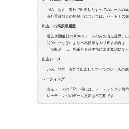
・
JRA、地方、海外で出走したすべてのレースの
・
海外重賞競走の格付けについては、パートⅠの競
出走・出馬投票履歴
・
過去16開催日のJRAのレースのみの出走履歴、
・
開催中止などにより出馬投票をやり直す場合は、
・
「※取消」は、馬番号を付す前に出走取消になっ
出走レース
・
JRA、地方、海外で出走したすべてのレースの
レーティング
・
出走レースの「Rt」欄には、レーティングが表
・
レーティングのデータ更新は不定期です。