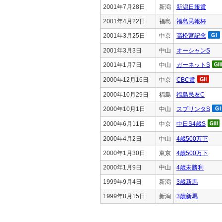
2001年7月28日
新潟
新潟日報賞
2001年4月22日
福島
福島民報杯
2001年3月25日
中京
高松宮記念
2001年3月3日
中山
オーシャンS
2001年1月7日
中山
ガーネットS
2000年12月16日
中京
CBC賞
2000年10月29日
福島
福島民友C
2000年10月1日
中山
スプリンタS
2000年6月11日
中京
中日S4歳S
2000年4月2日
中山
4歳500万下
2000年1月30日
東京
4歳500万下
2000年1月9日
中山
4歳未勝利
1999年9月4日
新潟
3歳新馬
1999年8月15日
新潟
3歳新馬