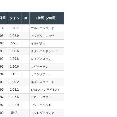
体重
タイム
Rt
1着馬（2着馬）
14
1:28.7
ブルーコンコルド
08
1:08.9
アタゴタイショウ
02
55.0
イルバチオ
96
1:08.6
スターエルドラード
92
1:29.8
レイズスズラン
92
1:20.6
マグナーテン
94
1:11.0
サニングデール
00
1:09.2
ネイティヴハート
90
1:08.1
(カルストンライトオ)
92
1:07.6
トロットスター
92
1:32.9
ゼンノエルシド
00
54.8
メジロダーリング