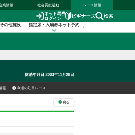
企業情報
社会貢献活動
レース情報
ネット馬券
検索
ビギナーズ
ログイン
その他施設
指定席・入場券ネット予約
抹消年月日 2003年11月28日
情報
今週の注目レース
戻る