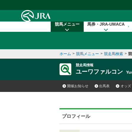
本文へ移動する
競馬メニュー
馬券・JRA-UMACA
ホーム
>
競馬メニュー
>
競走馬検索
>
競
競走馬情報
ユーワファルコン
Yu
開催お知らせ
出馬表
オッズ
プロフィール