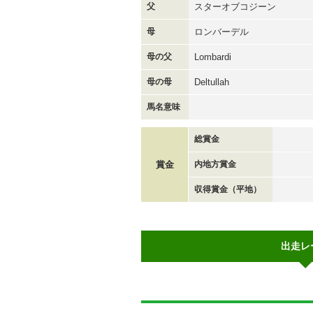
父
スターオブコジーン
母
ロンバーデル
母の父
Lombardi
母の母
Deltullah
馬名意味
総賞金
賞金
内地方賞金
収得賞金（平地）
出走レ