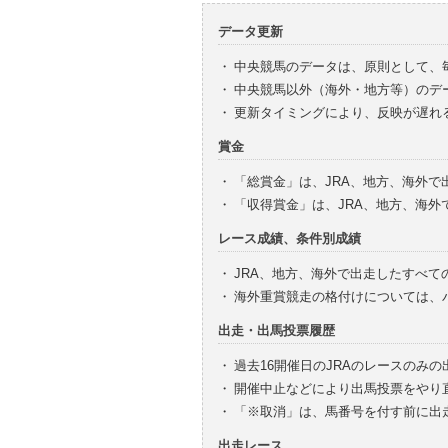
データ更新
・
中央競馬のデータは、原則として、
・
中央競馬以外（海外・地方等）のデ
・
更新タイミングにより、反映が遅れ
賞金
・
「総賞金」は、JRA、地方、海外
・
「収得賞金」は、JRA、地方、海
レース成績、条件別成績
・
JRA、地方、海外で出走したすべて
・
海外重賞競走の格付けについては、
出走・出馬投票履歴
・
過去16開催日のJRAのレースのみ
・
開催中止などにより出馬投票をやり
・
「※取消」は、馬番号を付す前に出
出走レース