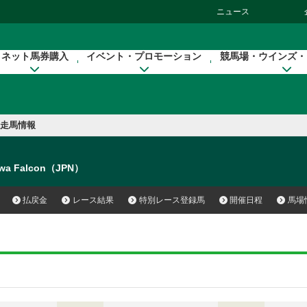
ニュース
ネット馬券購入
イベント・プロモーション
競馬場・ウインズ・
走馬情報
wa Falcon（JPN）
払戻金
レース結果
特別レース登録馬
開催日程
馬場