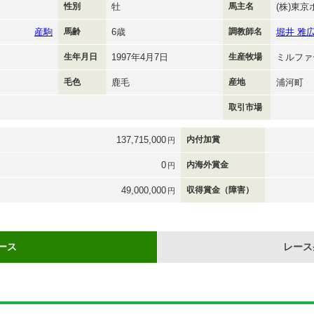
性別
牡
馬主名
(株)東
産駒
馬齢
6歳
調教師名
堀井 雅
生年月日
1997年4月7日
生産牧場
ミルファ
毛色
鹿毛
産地
浦河町
取引市場
137,715,000
内付加賞
円
0
内海外賞金
円
49,000,000
収得賞金（障害）
円
ース
レース