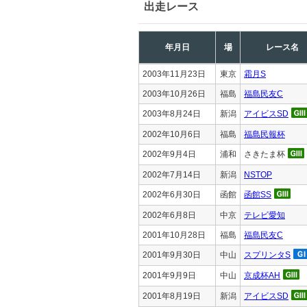
出走レース
年月日
場
レース名
2003年11月23日
東京
霜月S
2003年10月26日
福島
福島民友C
2003年8月24日
新潟
アイビスSD
2002年10月6日
福島
福島民報杯
2002年9月4日
浦和
さきたま杯
2002年7月14日
新潟
NSTOP
2002年6月30日
函館
函館SS
2002年6月8日
中京
テレビ愛知
2001年10月28日
福島
福島民友C
2001年9月30日
中山
スプリンタS
2001年9月9日
中山
京成杯AH
2001年8月19日
新潟
アイビスSD