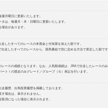
毎週月曜日に更新いたします。
ータは、毎週月・木・日曜日に更新いたします。
る場合があります。
で出走したすべてのレースの本賞金と付加賞を加えた額です。
外で出走したすべてのレースから、競馬番組で別に定める方法で算定した額です
のレースの成績となります。なお、人気順成績は、JRAで出走したレースの
パートⅠの競走のみグレード／グループ（Ｇ）表記を行います。
の出走履歴、出馬投票履歴を掲載しております。
直す場合は、表示されません。
走取消になった場合に表示されます。