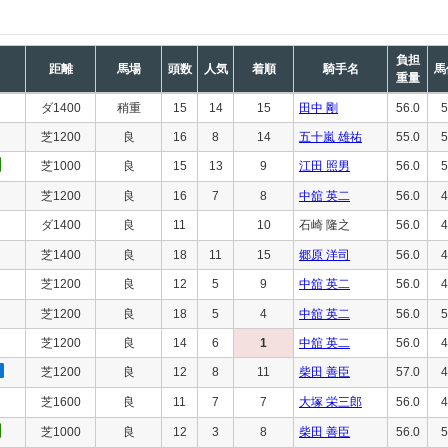
負担
距離
馬場
頭数
人気
着順
騎手名
馬
重量
ダ1400
稍重
15
14
15
田中 剛
56.0
5
芝1200
良
16
8
14
五十嵐 雄祐
55.0
5
芝1000
良
15
13
9
江田 照男
56.0
5
芝1200
良
16
7
8
中舘 英二
56.0
4
ダ1400
良
11
10
石崎 隆之
56.0
4
芝1400
良
18
11
15
郷原 洋司
56.0
4
芝1200
良
12
5
9
中舘 英二
56.0
4
芝1200
良
18
5
4
中舘 英二
56.0
5
芝1200
良
14
6
1
中舘 英二
56.0
4
芝1200
良
12
8
11
柴田 善臣
57.0
4
芝1600
良
11
7
7
大塚 栄三郎
56.0
4
芝1000
良
12
3
8
柴田 善臣
56.0
5