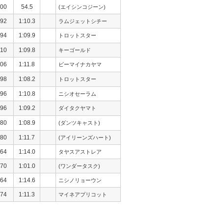
00
54.5
(エイシンコジーン)
92
1:10.3
ラムジェットシチー
94
1:09.9
トロットスター
10
1:09.8
キーゴールド
06
1:11.8
ビーマイナカヤマ
98
1:08.2
トロットスター
96
1:10.8
ニシオセーラム
96
1:09.2
ダイタクヤマト
80
1:08.9
(ダンツキャスト)
80
1:11.7
(アイリーンズハート)
64
1:14.0
タヤスアストレア
70
1:01.0
(ワンダータスク)
64
1:14.6
ニシノリョーウン
74
1:11.3
マイネアプリコット