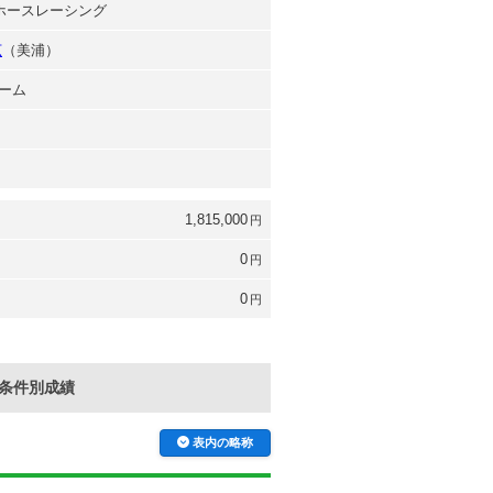
京ホースレーシング
広
（美浦）
ーム
1,815,000
円
0
円
0
円
条件別成績
表内の略称