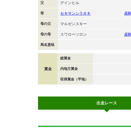
父
デインヒル
母
セキサンシラオキ
産
母の父
マルゼンスキー
母の母
スワローソロン
産
馬名意味
総賞金
賞金
内地方賞金
収得賞金（平地）
出走レース