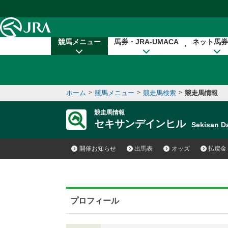
本文へ移動する
競馬メニュー
馬券・JRA-UMACA
ネット馬券
ホーム
>
競馬メニュー
>
競走馬検索
>
競走馬情報
競走馬情報
セキサンデインヒル
Sekisan 
開催お知らせ
出馬表
オッズ
払戻金
プロフィール