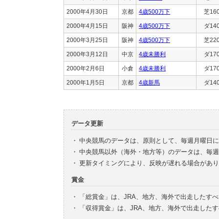
2000年4月30日
京都
4歳500万下
芝16
2000年4月15日
阪神
4歳500万下
ダ14
2000年3月25日
阪神
4歳500万下
芝22
2000年3月12日
中京
4歳未勝利
ダ17
2000年2月6日
小倉
4歳未勝利
ダ17
2000年1月5日
京都
4歳新馬
ダ14
データ更新
・
中央競馬のデータは、原則として、毎週月曜日に
・
中央競馬以外（海外・地方等）のデータは、毎週
・
更新タイミングにより、反映が遅れる場合があり
賞金
・
「総賞金」は、JRA、地方、海外で出走したす
・
「収得賞金」は、JRA、地方、海外で出走した