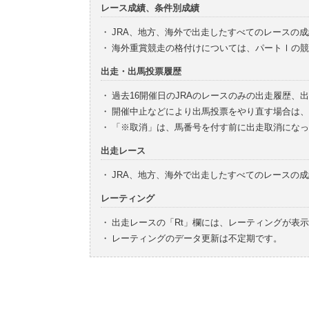
レース成績、条件別成績
・
JRA、地方、海外で出走したすべてのレースの
・
海外重賞競走の格付けについては、パートⅠの競
出走・出馬投票履歴
・
過去16開催日のJRAのレースのみの出走履歴、
・
開催中止などにより出馬投票をやり直す場合は、
・
「※取消」は、馬番号を付す前に出走取消になっ
出走レース
・
JRA、地方、海外で出走したすべてのレースの
レーティング
・
出走レースの「Rt」欄には、レーティングが表
・
レーティングのデータ更新は不定期です。