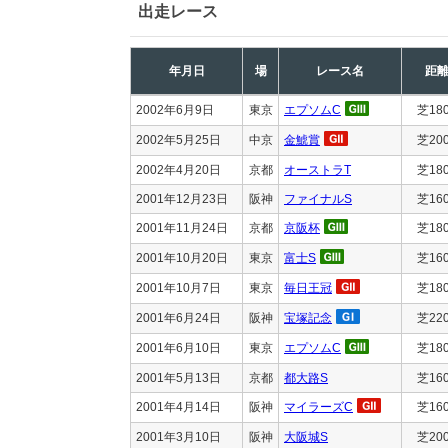
出走レース
年月日
場
レース名
距
2002年6月9日
東京
エプソムC
芝18
2002年5月25日
中京
金鯱賞
芝20
2002年4月20日
京都
オーストラT
芝18
2001年12月23日
阪神
ファイナルS
芝16
2001年11月24日
京都
京阪杯
芝18
2001年10月20日
東京
富士S
芝16
2001年10月7日
東京
毎日王冠
芝18
2001年6月24日
阪神
宝塚記念
芝22
2001年6月10日
東京
エプソムC
芝18
2001年5月13日
京都
都大路S
芝16
2001年4月14日
阪神
マイラーズC
芝16
2001年3月10日
阪神
大阪城S
芝20