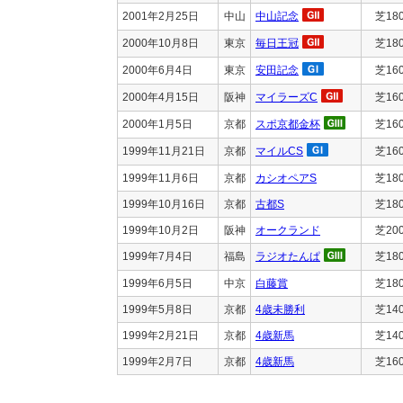
2001年2月25日
中山
中山記念
芝18
2000年10月8日
東京
毎日王冠
芝18
2000年6月4日
東京
安田記念
芝16
2000年4月15日
阪神
マイラーズC
芝16
2000年1月5日
京都
スポ京都金杯
芝16
1999年11月21日
京都
マイルCS
芝16
1999年11月6日
京都
カシオペアS
芝18
1999年10月16日
京都
古都S
芝18
1999年10月2日
阪神
オークランド
芝20
1999年7月4日
福島
ラジオたんぱ
芝18
1999年6月5日
中京
白藤賞
芝18
1999年5月8日
京都
4歳未勝利
芝14
1999年2月21日
京都
4歳新馬
芝14
1999年2月7日
京都
4歳新馬
芝16