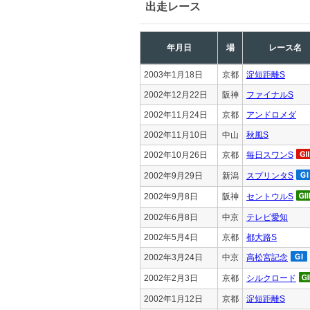
出走レース
年月日
場
レース名
2003年1月18日
京都
淀短距離S
2002年12月22日
阪神
ファイナルS
2002年11月24日
京都
アンドロメダ
2002年11月10日
中山
秋風S
2002年10月26日
京都
毎日スワンS
2002年9月29日
新潟
スプリンタS
2002年9月8日
阪神
セントウルS
2002年6月8日
中京
テレビ愛知
2002年5月4日
京都
都大路S
2002年3月24日
中京
高松宮記念
2002年2月3日
京都
シルクロード
2002年1月12日
京都
淀短距離S