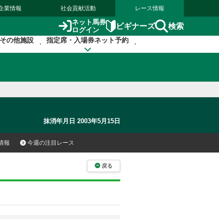
企業情報
社会貢献活動
レース情報
ネット馬券
検索
ビギナーズ
ログイン
その他施設
指定席・入場券ネット予約
抹消年月日 2003年5月15日
情報
今週の注目レース
戻る