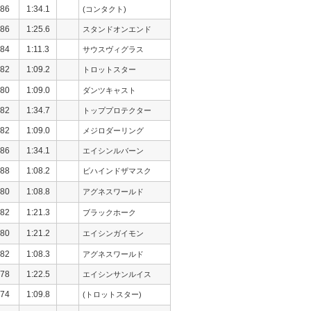
86
1:34.1
(コンタクト)
86
1:25.6
スタンドオンエンド
84
1:11.3
サウスヴィグラス
82
1:09.2
トロットスター
80
1:09.0
ダンツキャスト
82
1:34.7
トッププロテクター
82
1:09.0
メジロダーリング
86
1:34.1
エイシンルバーン
88
1:08.2
ビハインドザマスク
80
1:08.8
アグネスワールド
82
1:21.3
ブラックホーク
80
1:21.2
エイシンガイモン
82
1:08.3
アグネスワールド
78
1:22.5
エイシンサンルイス
74
1:09.8
(トロットスター)