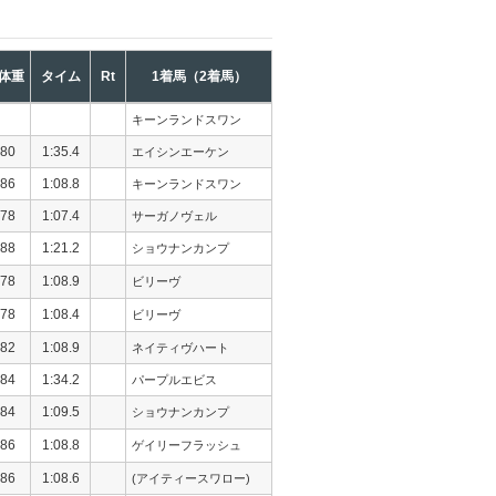
体重
タイム
Rt
1着馬（2着馬）
キーンランドスワン
80
1:35.4
エイシンエーケン
86
1:08.8
キーンランドスワン
78
1:07.4
サーガノヴェル
88
1:21.2
ショウナンカンプ
78
1:08.9
ビリーヴ
78
1:08.4
ビリーヴ
82
1:08.9
ネイティヴハート
84
1:34.2
パープルエビス
84
1:09.5
ショウナンカンプ
86
1:08.8
ゲイリーフラッシュ
86
1:08.6
(アイティースワロー)