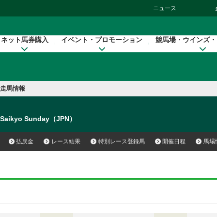
ニュース
ネット馬券購入
イベント・プロモーション
競馬場・ウインズ・
走馬情報
Saikyo Sunday（JPN）
払戻金
レース結果
特別レース登録馬
開催日程
馬場