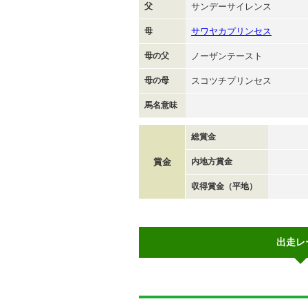
父
サンデーサイレンス
母
サワヤカプリンセス
母の父
ノーザンテースト
母の母
スコツチプリンセス
馬名意味
総賞金
賞金
内地方賞金
収得賞金（平地）
出走レ