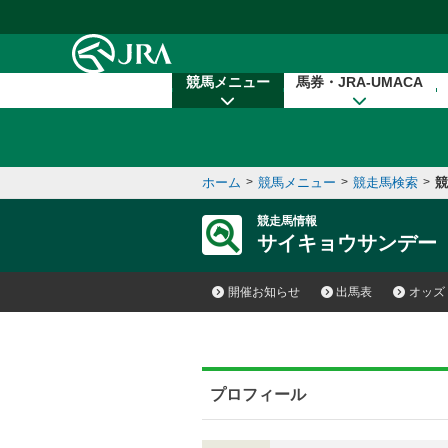
本文へ移動する
競馬メニュー
馬券・JRA-UMACA
ホーム
>
競馬メニュー
>
競走馬検索
>
競
競走馬情報
サイキョウサンデー
開催お知らせ
出馬表
オッズ
プロフィール