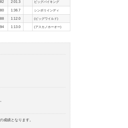
82
2:01.3
ビッグバイキング
80
1:36.7
シンボリインディ
88
1:12.0
(ビッグワイルド)
94
1:13.0
(アスカノホーオー)
。
みの成績となります。