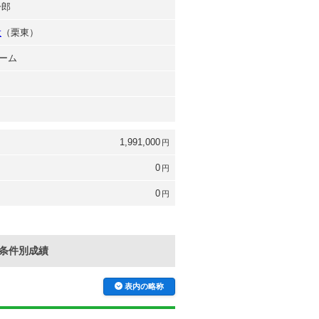
一郎
大
（栗東）
ーム
1,991,000
円
0
円
0
円
条件別成績
表内の略称