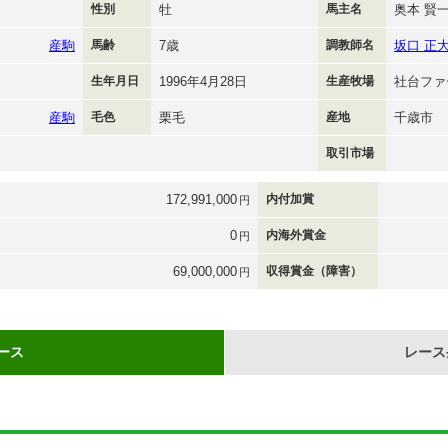
性別
牡
馬主名
奥本 賢
産駒
馬齢
7歳
調教師名
坂口 正
生年月日
1996年4月28日
生産牧場
社台ファ
産駒
毛色
栗毛
産地
千歳市
取引市場
172,991,000
内付加賞
円
0
内海外賞金
円
69,000,000
収得賞金（障害）
円
ース
レース