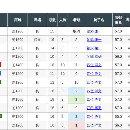
負担
距離
馬場
頭数
人気
着順
騎手名
馬
重量
芝1200
良
15
取消
池添 謙一
57.0
芝1600
稍重
16
3
5
池添 謙一
57.0
4
芝1200
良
14
3
5
福永 祐一
57.0
4
芝1200
良
10
4
4
岡部 幸雄
56.0
4
芝1400
良
18
10
7
四位 洋文
57.0
4
芝1200
良
11
10
6
四位 洋文
57.0
4
芝1200
良
12
5
10
四位 洋文
57.0
4
芝1200
良
18
3
2
四位 洋文
57.0
4
芝1600
良
18
3
3
四位 洋文
57.0
4
芝1200
良
18
5
9
江田 照男
57.0
4
芝1200
良
16
2
2
四位 洋文
55.0
4
芝1200
良
16
5
1
四位 洋文
56.0
4