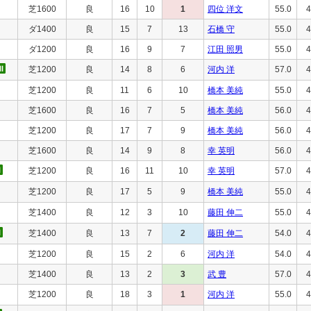
芝1600
良
16
10
1
四位 洋文
55.0
4
ダ1400
良
15
7
13
石橋 守
55.0
4
ダ1200
良
16
9
7
江田 照男
55.0
4
芝1200
良
14
8
6
河内 洋
57.0
4
芝1200
良
11
6
10
橋本 美純
55.0
4
芝1600
良
16
7
5
橋本 美純
56.0
4
芝1200
良
17
7
9
橋本 美純
56.0
4
芝1600
良
14
9
8
幸 英明
56.0
4
芝1200
良
16
11
10
幸 英明
57.0
4
芝1200
良
17
5
9
橋本 美純
55.0
4
芝1400
良
12
3
10
藤田 伸二
55.0
4
芝1400
良
13
7
2
藤田 伸二
54.0
4
芝1200
良
15
2
6
河内 洋
54.0
4
芝1400
良
13
2
3
武 豊
57.0
4
芝1200
良
18
3
1
河内 洋
55.0
4