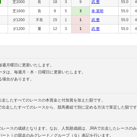
芝2000
良
18
3
9
武 豊
55.0
4
芝1600
良
9
5
3
幸 英明
55.0
4
ダ1200
不良
15
1
1
武 豊
55.0
4
ダ1200
重
12
3
1
武 豊
55.0
4
毎週月曜日に更新いたします。
ータは、毎週月・木・日曜日に更新いたします。
る場合があります。
で出走したすべてのレースの本賞金と付加賞を加えた額です。
外で出走したすべてのレースから、競馬番組で別に定める方法で算定した額です
のレースの成績となります。なお、人気順成績は、JRAで出走したレースの
パートⅠの競走のみグレード／グループ（Ｇ）表記を行います。