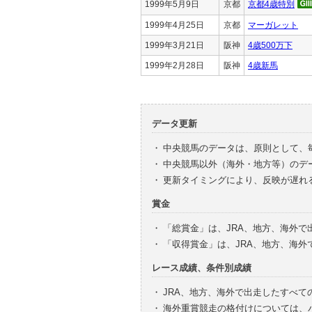
1999年5月9日
京都
京都4歳特別
1999年4月25日
京都
マーガレット
1999年3月21日
阪神
4歳500万下
1999年2月28日
阪神
4歳新馬
データ更新
・
中央競馬のデータは、原則として、
・
中央競馬以外（海外・地方等）のデ
・
更新タイミングにより、反映が遅れ
賞金
・
「総賞金」は、JRA、地方、海外
・
「収得賞金」は、JRA、地方、海
レース成績、条件別成績
・
JRA、地方、海外で出走したすべて
・
海外重賞競走の格付けについては、