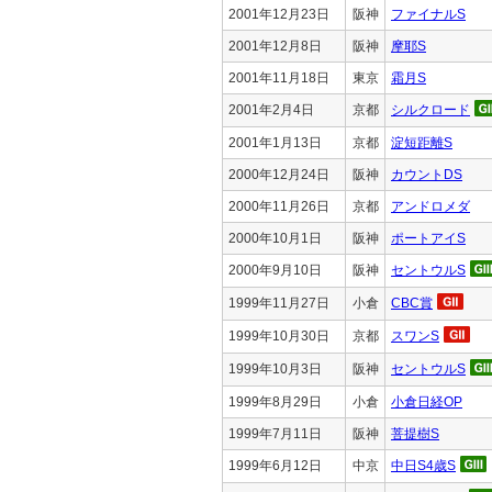
2001年12月23日
阪神
ファイナルS
2001年12月8日
阪神
摩耶S
2001年11月18日
東京
霜月S
2001年2月4日
京都
シルクロード
2001年1月13日
京都
淀短距離S
2000年12月24日
阪神
カウントDS
2000年11月26日
京都
アンドロメダ
2000年10月1日
阪神
ポートアイS
2000年9月10日
阪神
セントウルS
1999年11月27日
小倉
CBC賞
1999年10月30日
京都
スワンS
1999年10月3日
阪神
セントウルS
1999年8月29日
小倉
小倉日経OP
1999年7月11日
阪神
菩提樹S
1999年6月12日
中京
中日S4歳S