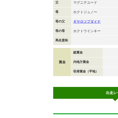
父
マグニテユード
母
ホクトジュノー
母の父
ギヤロツプダイナ
母の母
ホクトウインキー
馬名意味
総賞金
賞金
内地方賞金
収得賞金（平地）
出走レ