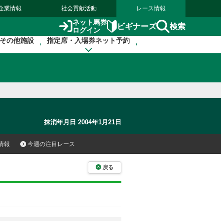
企業情報
社会貢献活動
レース情報
ネット馬券
検索
ビギナーズ
ログイン
その他施設
指定席・入場券ネット予約
抹消年月日 2004年1月21日
情報
今週の注目レース
戻る