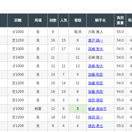
負担
距離
馬場
頭数
人気
着順
騎手名
馬
重量
ダ1000
良
9
取消
川島 雅人
55.0
芝1200
良
16
15
9
鹿戸 雄一
54.0
4
芝1000
良
17
17
14
高橋 智大
54.0
4
ダ1400
良
11
11
石崎 隆之
54.0
4
ダ1000
良
12
11
12
高橋 智大
54.0
4
ダ1000
良
14
7
4
加藤 和宏
54.0
4
芝1200
良
16
14
11
加藤 和宏
54.0
4
芝1200
良
16
15
8
加藤 和宏
54.0
4
芝1200
良
16
3
6
柴田 善臣
55.0
4
ダ1000
稍重
12
9
3
板倉 真由子
55.0
4
芝1200
良
18
15
12
角田 晃一
55.0
4
ダ1200
良
9
4
4
徳吉 孝士
55.0
4