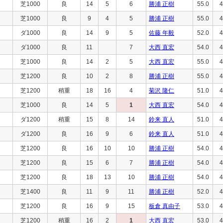
芝1000
良
14
5
6
勝浦 正樹
55.0
4
芝1000
良
9
4
5
勝浦 正樹
55.0
4
ダ1000
良
14
9
5
佐藤 年毅
52.0
4
ダ1000
良
11
7
大西 直宏
54.0
4
芝1000
良
14
2
5
大西 直宏
55.0
4
芝1200
良
10
2
8
勝浦 正樹
55.0
4
芝1200
稍重
18
16
4
菊沢 隆仁
51.0
4
芝1000
良
14
5
1
大西 直宏
54.0
4
ダ1200
稍重
15
8
14
鈴来 直人
51.0
4
ダ1200
良
16
9
6
鈴来 直人
51.0
4
芝1200
良
16
10
10
勝浦 正樹
54.0
4
芝1200
良
15
6
7
勝浦 正樹
54.0
4
芝1200
良
18
13
10
勝浦 正樹
54.0
4
芝1400
良
11
9
11
勝浦 正樹
52.0
4
芝1200
良
16
9
15
板倉 真由子
53.0
4
芝1200
稍重
16
2
1
大西 直宏
53.0
4