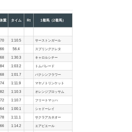
体重
タイム
Rt
1着馬（2着馬）
70
1:10.5
サーストンガール
66
56.4
スプリングクレタ
68
1:30.3
キャロルシチー
84
1:03.2
トムパレード
68
1:01.7
バクシンフラワー
74
1:11.9
マヤノトリンケット
82
1:10.3
オレンジブロッサム
72
1:10.7
フリートマッハ
64
1:00.1
シャドーレイ
78
1:11.1
サクラアカネオー
66
1:14.2
エアピエール