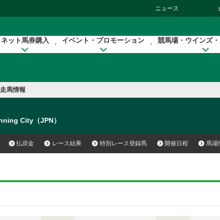
ニュース
ネット馬券購入
イベント・プロモーション
競馬場・ウインズ・
走馬情報
nning City（JPN）
払戻金
レース結果
特別レース登録馬
開催日程
馬場