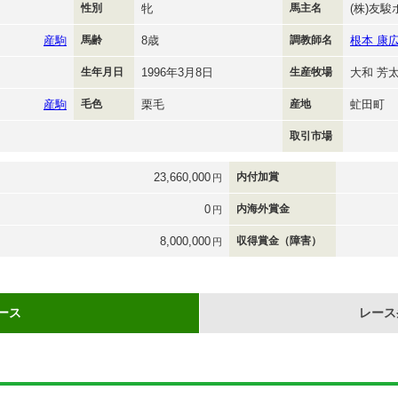
性別
牝
馬主名
(株)友
産駒
馬齢
8歳
調教師名
根本 康
生年月日
1996年3月8日
生産牧場
大和 芳
産駒
毛色
栗毛
産地
虻田町
取引市場
23,660,000
内付加賞
円
0
内海外賞金
円
8,000,000
収得賞金（障害）
円
ース
レース