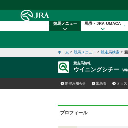
本文へ移動する
競馬メニュー
馬券・JRA-UMACA
ホーム
>
競馬メニュー
>
競走馬検索
>
競
競走馬情報
ウイニングシチー
Wi
開催お知らせ
出馬表
オッズ
プロフィール