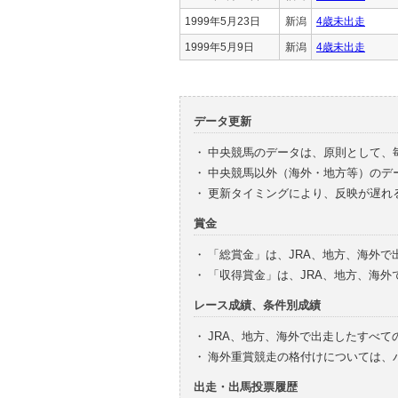
1999年5月23日
新潟
4歳未出走
1999年5月9日
新潟
4歳未出走
データ更新
・
中央競馬のデータは、原則として、
・
中央競馬以外（海外・地方等）のデ
・
更新タイミングにより、反映が遅れ
賞金
・
「総賞金」は、JRA、地方、海外
・
「収得賞金」は、JRA、地方、海
レース成績、条件別成績
・
JRA、地方、海外で出走したすべて
・
海外重賞競走の格付けについては、
出走・出馬投票履歴