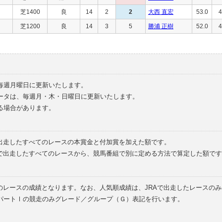
芝1400
良
14
2
2
大西 直宏
53.0
4
芝1200
良
14
3
5
勝浦 正樹
52.0
4
毎週月曜日に更新いたします。
ータは、毎週月・木・日曜日に更新いたします。
る場合があります。
で出走したすべてのレースの本賞金と付加賞を加えた額です。
外で出走したすべてのレースから、競馬番組で別に定める方法で算定した額です
のレースの成績となります。なお、人気順成績は、JRAで出走したレースの
パートⅠの競走のみグレード／グループ（Ｇ）表記を行います。