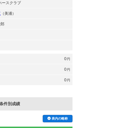
駿ホースクラブ
広
（美浦）
太郎
0
円
0
円
0
円
条件別成績
表内の略称