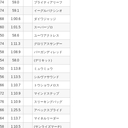
74
59.0
ブライティアリーフ
74
59.1
イーグルバクシンオ
68
1:00.6
ダイワジャッジ
60
1:01.5
スーパーゾロ
50
58.6
ユーワアクトレス
74
1:11.3
グロリアスサンデー
58
1:08.9
バーガンディレッド
54
58.0
(デリキット)
50
1:13.8
ミュウミュウ
56
1:13.5
シルヴァサウンド
66
1:10.7
トウショウメロス
72
1:10.9
マインドステップ
76
1:10.9
スリーキングバッグ
66
1:25.5
アペックスプライド
64
1:13.7
マイネルリーダー
58
1:10.5
(サンライズマーチ)