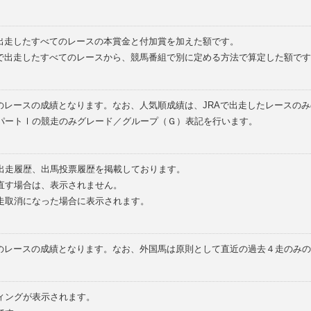
で出走したすべてのレースの本賞金と付加賞を加えた額です。
外で出走したすべてのレースから、競馬番組で別に定める方法で算定した額です
のレースの成績となります。なお、人気順成績は、JRAで出走したレースの
パートⅠの競走のみグレード／グループ（Ｇ）表記を行います。
の出走履歴、出馬投票履歴を掲載しております。
直す場合は、表示されません。
走取消になった場合に表示されます。
てのレースの成績となります。なお、外国馬は原則として直近の過去４走のみ
ィングが表示されます。