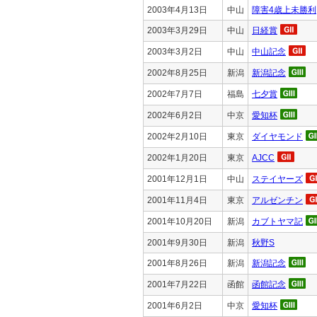
2003年4月13日
中山
障害4歳上未勝利
2003年3月29日
中山
日経賞
2003年3月2日
中山
中山記念
2002年8月25日
新潟
新潟記念
2002年7月7日
福島
七夕賞
2002年6月2日
中京
愛知杯
2002年2月10日
東京
ダイヤモンド
2002年1月20日
東京
AJCC
2001年12月1日
中山
ステイヤーズ
2001年11月4日
東京
アルゼンチン
2001年10月20日
新潟
カブトヤマ記
2001年9月30日
新潟
秋野S
2001年8月26日
新潟
新潟記念
2001年7月22日
函館
函館記念
2001年6月2日
中京
愛知杯