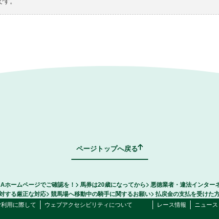
です。
ページトップへ戻る
RAホームページでご確認を！
馬券は20歳になってから
悪徳業者・違法インター
対する厳正な対応
競馬場へ移動中の騎手に関するお願い
払戻金の支払を受けた
ご利用に際して
ウェブアクセシビリティについて
レース情報
ニュース