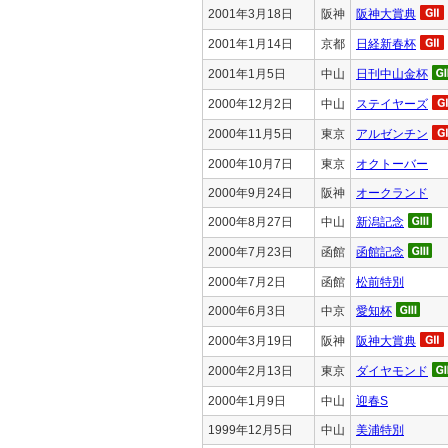
2001年3月18日
阪神
阪神大賞典
2001年1月14日
京都
日経新春杯
2001年1月5日
中山
日刊中山金杯
2000年12月2日
中山
ステイヤーズ
2000年11月5日
東京
アルゼンチン
2000年10月7日
東京
オクトーバー
2000年9月24日
阪神
オークランド
2000年8月27日
中山
新潟記念
2000年7月23日
函館
函館記念
2000年7月2日
函館
松前特別
2000年6月3日
中京
愛知杯
2000年3月19日
阪神
阪神大賞典
2000年2月13日
東京
ダイヤモンド
2000年1月9日
中山
迎春S
1999年12月5日
中山
美浦特別