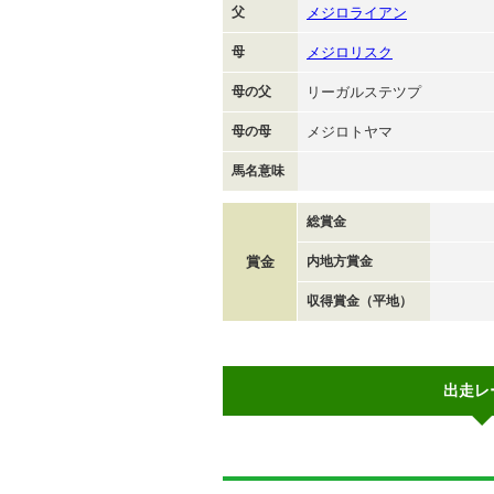
父
メジロライアン
母
メジロリスク
母の父
リーガルステツプ
母の母
メジロトヤマ
馬名意味
総賞金
賞金
内地方賞金
収得賞金（平地）
出走レ