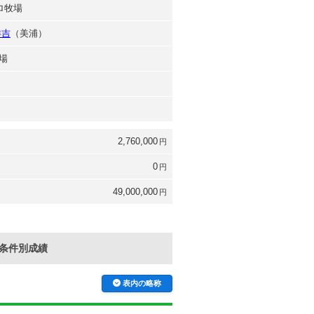
ロ牧場
洋吉
（美浦）
場
2,760,000
円
0
円
49,000,000
円
条件別成績
表内の略称