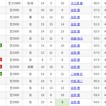
芝ダ2880
良/良
14
3
10
大江原 隆
60.0
4
芝2500
良
10
10
9
吉田 豊
57.0
4
芝1800
重
12
12
11
吉田 豊
57.0
5
芝2000
良
15
15
14
吉田 豊
51.0
4
芝2000
良
14
12
13
吉田 豊
52.0
4
芝2000
良
12
11
6
高橋 智大
53.0
4
芝3200
良
13
9
10
吉田 豊
52.0
4
芝2200
良
12
11
6
吉田 豊
57.0
4
芝3600
良
9
7
9
吉田 豊
57.0
4
芝2500
稍重
10
10
9
吉田 豊
52.0
4
芝1800
良
13
6
11
二本柳 壮
53.0
4
芝2000
良
10
5
4
中舘 英二
56.0
4
芝2000
良
13
13
13
吉田 豊
53.0
4
芝2000
良
16
8
16
吉田 豊
53.0
4
芝2000
良
15
4
3
吉田 豊
54.0
4