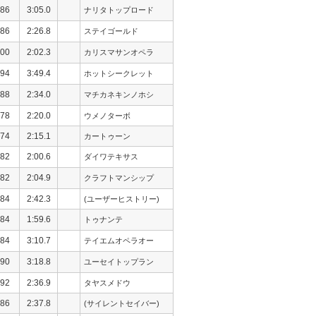
86
3:05.0
ナリタトップロード
86
2:26.8
ステイゴールド
00
2:02.3
カリスマサンオペラ
94
3:49.4
ホットシークレット
88
2:34.0
マチカネキンノホシ
78
2:20.0
ウメノターボ
74
2:15.1
カートゥーン
82
2:00.6
ダイワテキサス
82
2:04.9
クラフトマンシップ
84
2:42.3
(ユーザーヒストリー)
84
1:59.6
トゥナンテ
84
3:10.7
テイエムオペラオー
90
3:18.8
ユーセイトップラン
92
2:36.9
タヤスメドウ
86
2:37.8
(サイレントセイバー)