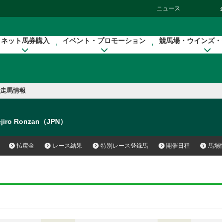
ニュース
ネット馬券購入
イベント・プロモーション
競馬場・ウインズ・
走馬情報
jiro Ronzan（JPN）
払戻金
レース結果
特別レース登録馬
開催日程
馬場