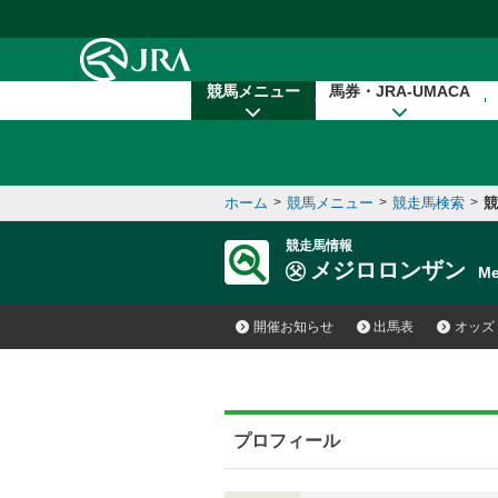
本文へ移動する
競馬メニュー
馬券・JRA-UMACA
ホーム
>
競馬メニュー
>
競走馬検索
>
競
競走馬情報
メジロロンザン
Me
開催お知らせ
出馬表
オッズ
プロフィール