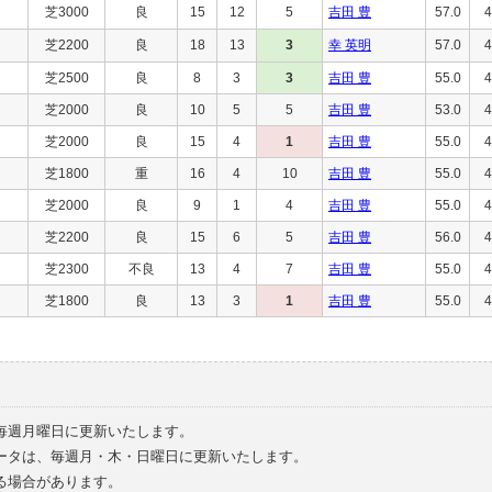
芝3000
良
15
12
5
吉田 豊
57.0
4
芝2200
良
18
13
3
幸 英明
57.0
4
芝2500
良
8
3
3
吉田 豊
55.0
4
芝2000
良
10
5
5
吉田 豊
53.0
4
芝2000
良
15
4
1
吉田 豊
55.0
4
芝1800
重
16
4
10
吉田 豊
55.0
4
芝2000
良
9
1
4
吉田 豊
55.0
4
芝2200
良
15
6
5
吉田 豊
56.0
4
芝2300
不良
13
4
7
吉田 豊
55.0
4
芝1800
良
13
3
1
吉田 豊
55.0
4
毎週月曜日に更新いたします。
ータは、毎週月・木・日曜日に更新いたします。
る場合があります。