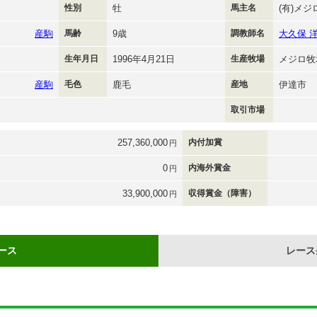
性別
牡
馬主名
(有)メジ
産駒
馬齢
9歳
調教師名
大久保 
生年月日
1996年4月21日
生産牧場
メジロ牧
産駒
毛色
鹿毛
産地
伊達市
取引市場
257,360,000
内付加賞
円
0
内海外賞金
円
33,900,000
収得賞金（障害）
円
ース
レース