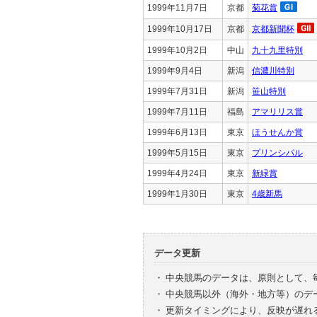
1999年11月7日
京都
菊花賞
1999年10月17日
京都
京都新聞杯
1999年10月2日
中山
九十九里特別
1999年9月4日
新潟
信濃川特別
1999年7月31日
新潟
笹山特別
1999年7月11日
福島
アマリリス賞
1999年6月13日
東京
ほうせんか賞
1999年5月15日
東京
プリンシパル
1999年4月24日
東京
新緑賞
1999年1月30日
東京
4歳新馬
データ更新
・
中央競馬のデータは、原則として、
・
中央競馬以外（海外・地方等）のデ
・
更新タイミングにより、反映が遅れ