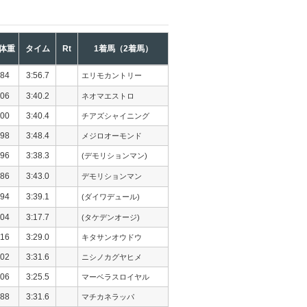
体重
タイム
Rt
1着馬（2着馬）
84
3:56.7
エリモカントリー
06
3:40.2
ネオマエストロ
00
3:40.4
チアズシャイニング
98
3:48.4
メジロオーモンド
96
3:38.3
(デモリションマン)
86
3:43.0
デモリションマン
94
3:39.1
(ダイワデュール)
04
3:17.7
(タケデンオージ)
16
3:29.0
キタサンオウドウ
02
3:31.6
ニシノカグヤヒメ
06
3:25.5
マーベラスロイヤル
88
3:31.6
マチカネラッパ