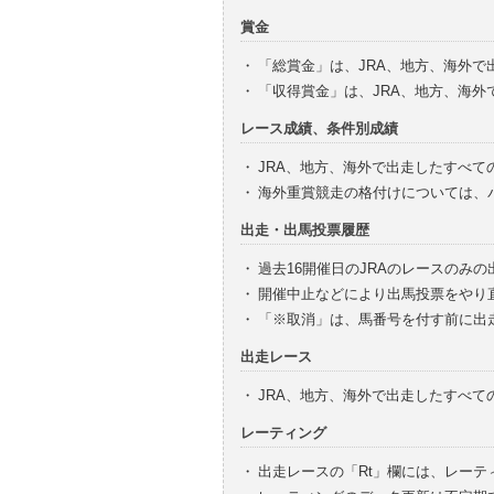
賞金
・
「総賞金」は、JRA、地方、海外
・
「収得賞金」は、JRA、地方、海
レース成績、条件別成績
・
JRA、地方、海外で出走したすべて
・
海外重賞競走の格付けについては、
出走・出馬投票履歴
・
過去16開催日のJRAのレースのみ
・
開催中止などにより出馬投票をやり
・
「※取消」は、馬番号を付す前に出
出走レース
・
JRA、地方、海外で出走したすべ
レーティング
・
出走レースの「Rt」欄には、レーテ