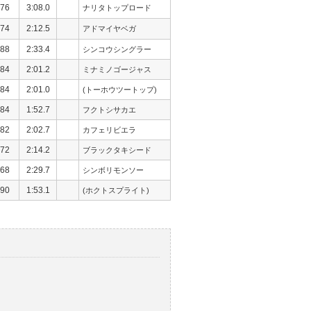
76
3:08.0
ナリタトップロード
74
2:12.5
アドマイヤベガ
88
2:33.4
シンコウシングラー
84
2:01.2
ミナミノゴージャス
84
2:01.0
(トーホウツートップ)
84
1:52.7
フクトシサカエ
82
2:02.7
カフェリビエラ
72
2:14.2
ブラックタキシード
68
2:29.7
シンボリモンソー
90
1:53.1
(ホクトスプライト)