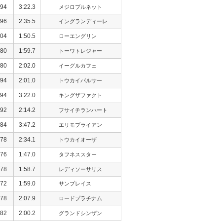
94
3:22.3
メジロブルネット
96
2:35.5
イングランディーレ
04
1:50.5
ローエングリン
80
1:59.7
トーワトレジャー
80
2:02.0
イーグルカフェ
94
2:01.0
トウカイパルサー
94
3:22.0
キングザファクト
92
2:14.2
フサイチランハート
84
3:47.2
エリモブライアン
78
2:34.1
トウカイオーザ
76
1:47.0
タフネススター
78
1:58.7
レディソーサリス
72
1:59.0
サンプレイス
78
2:07.9
ロードプラチナム
82
2:00.2
グランドシンザン