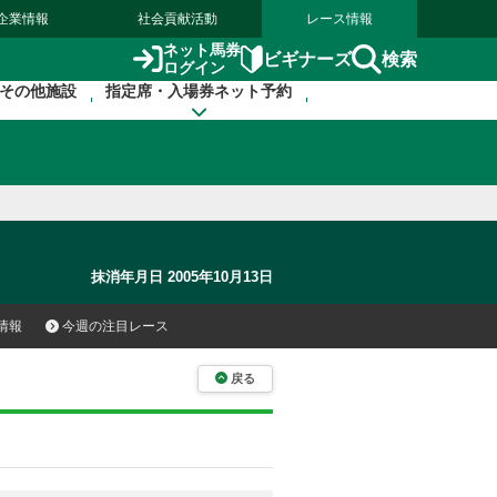
企業情報
社会貢献活動
レース情報
ネット馬券
検索
ビギナーズ
ログイン
その他施設
指定席・入場券ネット予約
抹消年月日 2005年10月13日
情報
今週の注目レース
戻る