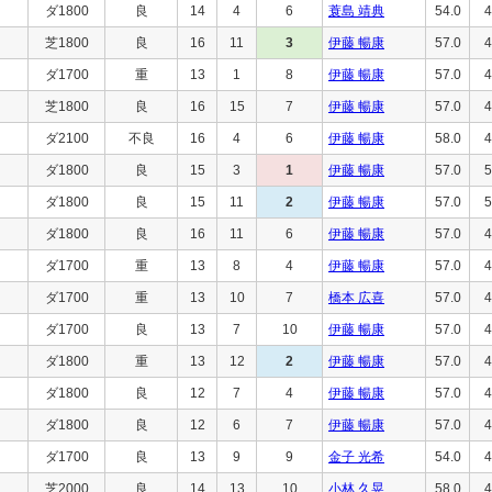
ダ1800
良
14
4
6
蓑島 靖典
54.0
4
芝1800
良
16
11
3
伊藤 暢康
57.0
4
ダ1700
重
13
1
8
伊藤 暢康
57.0
4
芝1800
良
16
15
7
伊藤 暢康
57.0
4
ダ2100
不良
16
4
6
伊藤 暢康
58.0
4
ダ1800
良
15
3
1
伊藤 暢康
57.0
5
ダ1800
良
15
11
2
伊藤 暢康
57.0
5
ダ1800
良
16
11
6
伊藤 暢康
57.0
4
ダ1700
重
13
8
4
伊藤 暢康
57.0
4
ダ1700
重
13
10
7
橋本 広喜
57.0
4
ダ1700
良
13
7
10
伊藤 暢康
57.0
4
ダ1800
重
13
12
2
伊藤 暢康
57.0
4
ダ1800
良
12
7
4
伊藤 暢康
57.0
4
ダ1800
良
12
6
7
伊藤 暢康
57.0
4
ダ1700
良
13
9
9
金子 光希
54.0
4
芝2000
良
14
13
10
小林 久晃
58.0
4