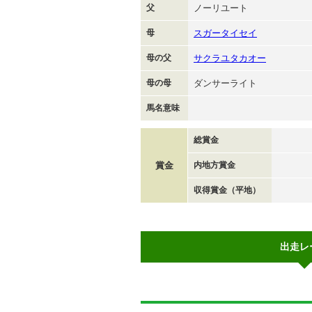
父
ノーリユート
母
スガータイセイ
母の父
サクラユタカオー
母の母
ダンサーライト
馬名意味
総賞金
賞金
内地方賞金
収得賞金（平地）
出走レ