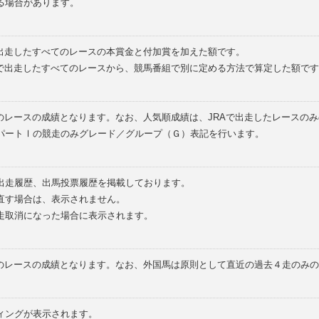
る場合があります。
で出走したすべてのレースの本賞金と付加賞を加えた額です。
外で出走したすべてのレースから、競馬番組で別に定める方法で算定した額です
のレースの成績となります。なお、人気順成績は、JRAで出走したレースの
パートⅠの競走のみグレード／グループ（Ｇ）表記を行います。
の出走履歴、出馬投票履歴を掲載しております。
直す場合は、表示されません。
走取消になった場合に表示されます。
てのレースの成績となります。なお、外国馬は原則として直近の過去４走のみ
ィングが表示されます。