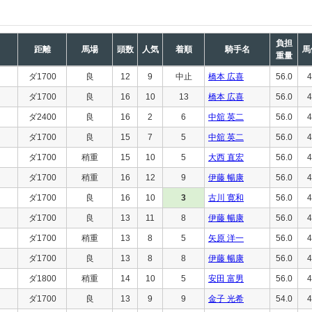
負担
距離
馬場
頭数
人気
着順
騎手名
馬
重量
ダ1700
良
12
9
中止
橋本 広喜
56.0
4
ダ1700
良
16
10
13
橋本 広喜
56.0
4
ダ2400
良
16
2
6
中舘 英二
56.0
4
ダ1700
良
15
7
5
中舘 英二
56.0
4
ダ1700
稍重
15
10
5
大西 直宏
56.0
4
ダ1700
稍重
16
12
9
伊藤 暢康
56.0
4
ダ1700
良
16
10
3
古川 寛和
56.0
4
ダ1700
良
13
11
8
伊藤 暢康
56.0
4
ダ1700
稍重
13
8
5
矢原 洋一
56.0
4
ダ1700
良
13
8
8
伊藤 暢康
56.0
4
ダ1800
稍重
14
10
5
安田 富男
56.0
4
ダ1700
良
13
9
9
金子 光希
54.0
4