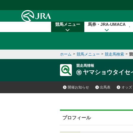
本文へ移動する
競馬メニュー
馬券・JRA-UMACA
ホーム
>
競馬メニュー
>
競走馬検索
>
競
競走馬情報
ヤマショウタイセ
開催お知らせ
出馬表
オッズ
プロフィール