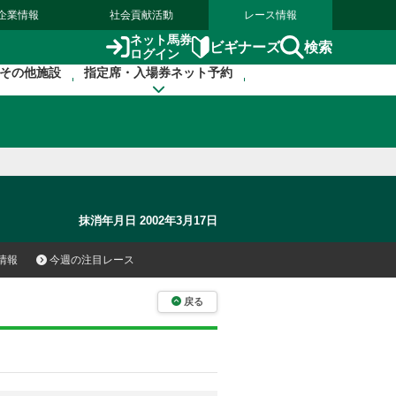
企業情報
社会貢献活動
レース情報
ネット馬券
検索
ビギナーズ
ログイン
その他施設
指定席・入場券ネット予約
抹消年月日 2002年3月17日
情報
今週の注目レース
戻る