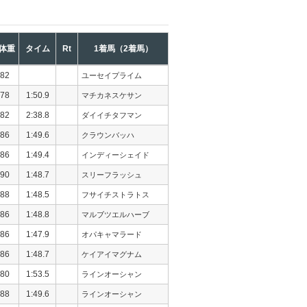
体重
タイム
Rt
1着馬（2着馬）
82
ユーセイプライム
78
1:50.9
マチカネスケサン
82
2:38.8
ダイイチタフマン
86
1:49.6
クラウンバッハ
86
1:49.4
インディーシェイド
90
1:48.7
スリーフラッシュ
88
1:48.5
フサイチストラトス
86
1:48.8
マルブツエルハーブ
86
1:47.9
オパキャマラード
86
1:48.7
ケイアイマグナム
80
1:53.5
ラインオーシャン
88
1:49.6
ラインオーシャン