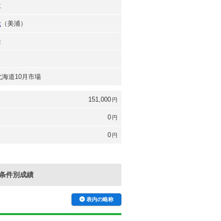
仁
稔
（美浦）
隆
 北海道10月市場
151,000
円
0
円
0
円
条件別成績
表内の略称