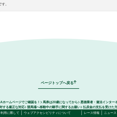
です。
ページトップへ戻る
RAホームページでご確認を！
馬券は20歳になってから
悪徳業者・違法インター
対する厳正な対応
競馬場へ移動中の騎手に関するお願い
払戻金の支払を受けた
ご利用に際して
ウェブアクセシビリティについて
レース情報
ニュース