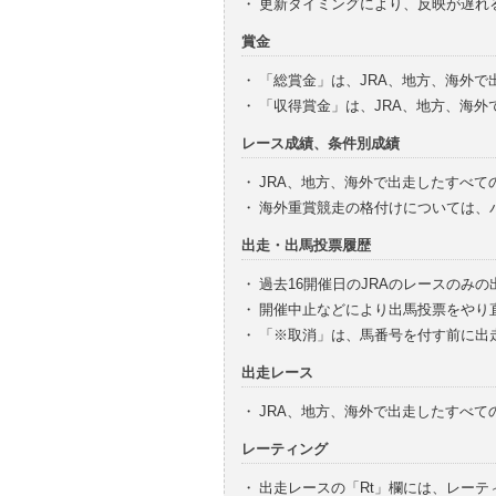
・
更新タイミングにより、反映が遅れ
賞金
・
「総賞金」は、JRA、地方、海外
・
「収得賞金」は、JRA、地方、海
レース成績、条件別成績
・
JRA、地方、海外で出走したすべて
・
海外重賞競走の格付けについては、
出走・出馬投票履歴
・
過去16開催日のJRAのレースのみ
・
開催中止などにより出馬投票をやり
・
「※取消」は、馬番号を付す前に出
出走レース
・
JRA、地方、海外で出走したすべ
レーティング
・
出走レースの「Rt」欄には、レーテ