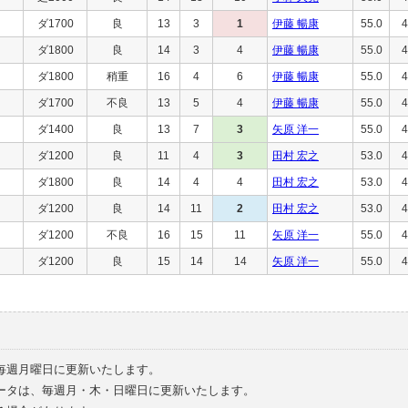
ダ1700
良
13
3
1
伊藤 暢康
55.0
4
ダ1800
良
14
3
4
伊藤 暢康
55.0
4
ダ1800
稍重
16
4
6
伊藤 暢康
55.0
4
ダ1700
不良
13
5
4
伊藤 暢康
55.0
4
ダ1400
良
13
7
3
矢原 洋一
55.0
4
ダ1200
良
11
4
3
田村 宏之
53.0
4
ダ1800
良
14
4
4
田村 宏之
53.0
4
ダ1200
良
14
11
2
田村 宏之
53.0
4
ダ1200
不良
16
15
11
矢原 洋一
55.0
4
ダ1200
良
15
14
14
矢原 洋一
55.0
4
毎週月曜日に更新いたします。
ータは、毎週月・木・日曜日に更新いたします。