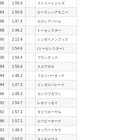
86
1:56.0
ストリートジャズ
84
1:50.8
ローランハアモニー
88
1:47.4
ホクレアパール
88
1:48.2
トーセンスター
90
2:12.9
シンボリメンフィス
02
1:54.8
(トーセンスター)
00
1:54.4
ブランディス
94
1:55.8
スズアポロ
94
1:46.2
フエイバータッチ
94
1:47.3
リンガスパレード
86
1:49.2
カシマワカワシ
92
1:54.7
レオイッセイ
92
1:57.3
ダイワローヤル
86
1:57.2
エーピーホーク
92
1:48.3
オンワードサラ
98
2:03.0
タイキゼウス