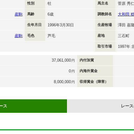
性別
牡
馬主名
菅原 秀
産駒
馬齢
6歳
調教師名
大和田 
生年月日
1996年3月30日
生産牧場
澤田 嘉
産駒
毛色
芦毛
産地
三石町
取引市場
1997年
37,061,000
内付加賞
円
0
内海外賞金
円
8,000,000
収得賞金（障害）
円
ース
レース