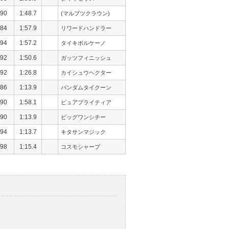
90
1:48.7
(マルブツクラウン)
84
1:57.9
リワードハンドラー
94
1:57.2
タイキボルケーノ
92
1:50.6
ガッツフィニッシュ
92
1:26.8
カイシュウヘクター
86
1:13.9
バンダムタイクーン
90
1:58.1
ピュアブライティア
90
1:13.9
ビッグワンシチー
94
1:13.7
キタサンマジック
98
1:15.4
コスモシャープ