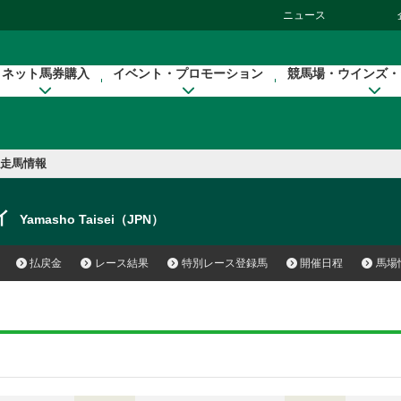
ニュース
ネット馬券購入
イベント・プロモーション
競馬場・ウインズ・
走馬情報
イ
Yamasho Taisei（JPN）
払戻金
レース結果
特別レース登録馬
開催日程
馬場