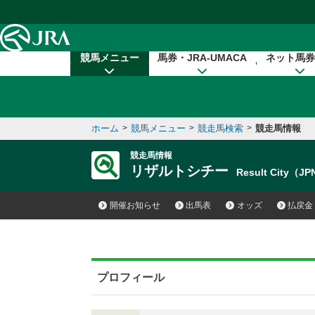
本文へ移動する
競馬メニュー
馬券・JRA-UMACA
ネット馬券
ホーム
>
競馬メニュー
>
競走馬検索
>
競走馬情報
競走馬情報
リザルトシチー
Result City（J
開催お知らせ
出馬表
オッズ
払戻金
プロフィール