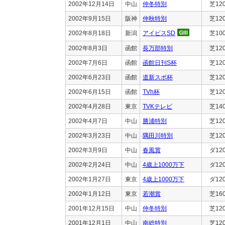
2002年12月14日
中山
仲冬特別
芝12
2002年9月15日
阪神
仲秋特別
芝12
2002年8月18日
新潟
アイビスSD
芝10
2002年8月3日
函館
長万部特別
芝12
2002年7月6日
函館
函館日刊S杯
芝12
2002年6月23日
函館
道新スポ杯
芝12
2002年6月15日
函館
TVh杯
芝12
2002年4月28日
東京
TVKテレビ
芝14
2002年4月7日
中山
勝浦特別
芝12
2002年3月23日
中山
隅田川特別
芝12
2002年3月9日
中山
春風賞
ダ12
2002年2月24日
中山
4歳上1000万下
ダ12
2002年1月27日
東京
4歳上1000万下
ダ12
2002年1月12日
東京
若潮賞
芝16
2001年12月15日
中山
仲冬特別
芝12
2001年12月1日
中山
南総特別
芝12