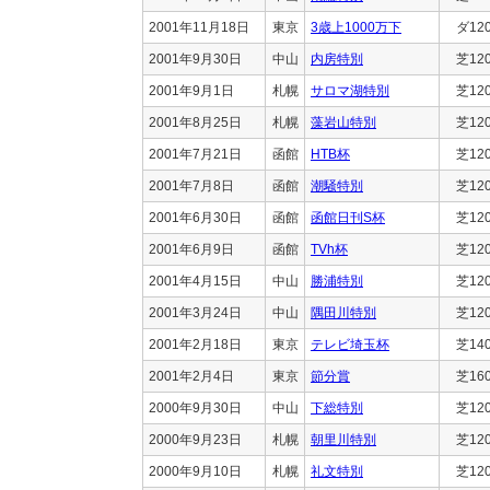
2001年11月18日
東京
3歳上1000万下
ダ12
2001年9月30日
中山
内房特別
芝12
2001年9月1日
札幌
サロマ湖特別
芝12
2001年8月25日
札幌
藻岩山特別
芝12
2001年7月21日
函館
HTB杯
芝12
2001年7月8日
函館
潮騒特別
芝12
2001年6月30日
函館
函館日刊S杯
芝12
2001年6月9日
函館
TVh杯
芝12
2001年4月15日
中山
勝浦特別
芝12
2001年3月24日
中山
隅田川特別
芝12
2001年2月18日
東京
テレビ埼玉杯
芝14
2001年2月4日
東京
節分賞
芝16
2000年9月30日
中山
下総特別
芝12
2000年9月23日
札幌
朝里川特別
芝12
2000年9月10日
札幌
礼文特別
芝12