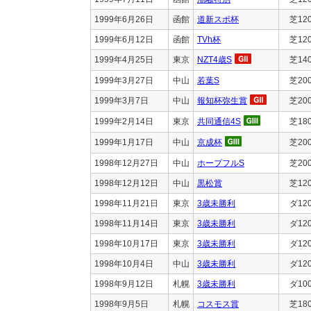
1999年6月26日
函館
道新スポ杯
芝12
1999年6月12日
函館
TVh杯
芝12
1999年4月25日
東京
NZT4歳S
芝14
1999年3月27日
中山
若葉S
芝20
1999年3月7日
中山
報知杯弥生賞
芝20
1999年2月14日
東京
共同通信4S
芝18
1999年1月17日
中山
京成杯
芝20
1998年12月27日
中山
ホープフルS
芝20
1998年12月12日
中山
黒松賞
芝12
1998年11月21日
東京
3歳未勝利
ダ12
1998年11月14日
東京
3歳未勝利
ダ12
1998年10月17日
東京
3歳未勝利
ダ12
1998年10月4日
中山
3歳未勝利
ダ12
1998年9月12日
札幌
3歳未勝利
ダ10
1998年9月5日
札幌
コスモス賞
芝18