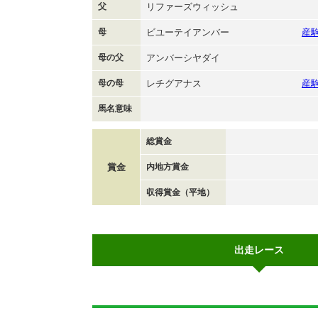
父
リファーズウィッシュ
母
ビユーテイアンバー
産
母の父
アンバーシヤダイ
母の母
レチグアナス
産
馬名意味
総賞金
賞金
内地方賞金
収得賞金（平地）
出走レース