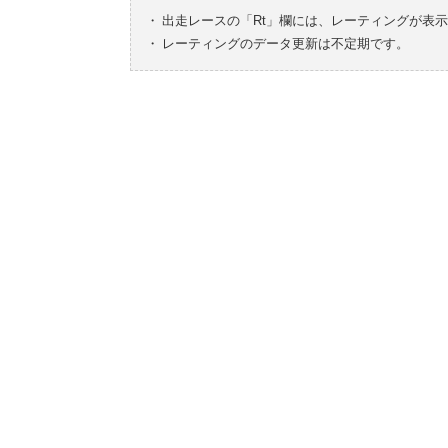
・
出走レースの「Rt」欄には、レーティングが表
・
レーティングのデータ更新は不定期です。