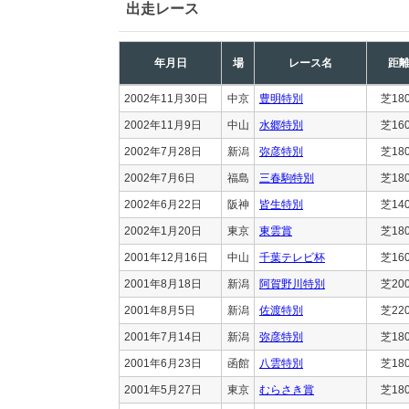
出走レース
年月日
場
レース名
距
2002年11月30日
中京
豊明特別
芝18
2002年11月9日
中山
水郷特別
芝16
2002年7月28日
新潟
弥彦特別
芝18
2002年7月6日
福島
三春駒特別
芝18
2002年6月22日
阪神
皆生特別
芝14
2002年1月20日
東京
東雲賞
芝18
2001年12月16日
中山
千葉テレビ杯
芝16
2001年8月18日
新潟
阿賀野川特別
芝20
2001年8月5日
新潟
佐渡特別
芝22
2001年7月14日
新潟
弥彦特別
芝18
2001年6月23日
函館
八雲特別
芝18
2001年5月27日
東京
むらさき賞
芝18