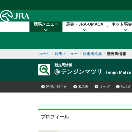
本文へ移動する
競馬メニュー
馬券・JRA-UMACA
ネット馬券
ホーム
>
競馬メニュー
>
競走馬検索
>
競走馬情報
競走馬情報
テンジンマツリ
Tenjin Mats
開催お知らせ
出馬表
オッズ
払戻金
プロフィール