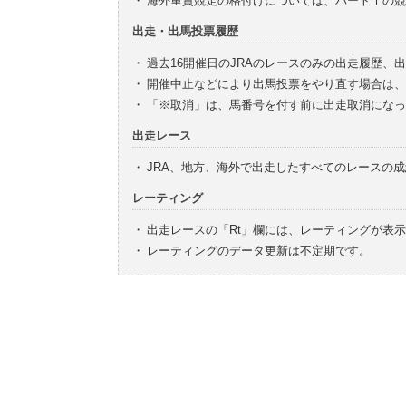
・
海外重賞競走の格付けについては、パートⅠの競
出走・出馬投票履歴
・
過去16開催日のJRAのレースのみの出走履歴、
・
開催中止などにより出馬投票をやり直す場合は、
・
「※取消」は、馬番号を付す前に出走取消になっ
出走レース
・
JRA、地方、海外で出走したすべてのレースの
レーティング
・
出走レースの「Rt」欄には、レーティングが表
・
レーティングのデータ更新は不定期です。