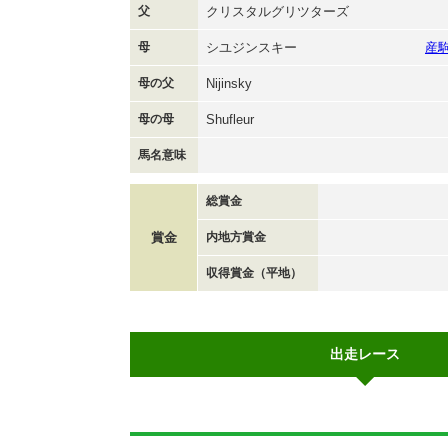
父
クリスタルグリツターズ
母
シユジンスキー
産
母の父
Nijinsky
母の母
Shufleur
馬名意味
総賞金
賞金
内地方賞金
収得賞金（平地）
出走レース