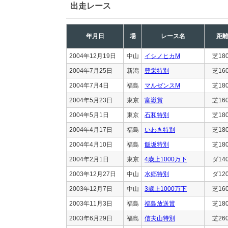
出走レース
年月日
場
レース名
距
2004年12月19日
中山
イシノヒカM
芝18
2004年7月25日
新潟
豊栄特別
芝16
2004年7月4日
福島
マルゼンスM
芝18
2004年5月23日
東京
富嶽賞
芝16
2004年5月1日
東京
石和特別
芝18
2004年4月17日
福島
いわき特別
芝18
2004年4月10日
福島
飯坂特別
芝18
2004年2月1日
東京
4歳上1000万下
ダ14
2003年12月27日
中山
水郷特別
ダ12
2003年12月7日
中山
3歳上1000万下
芝16
2003年11月3日
福島
福島放送賞
芝18
2003年6月29日
福島
信夫山特別
芝26