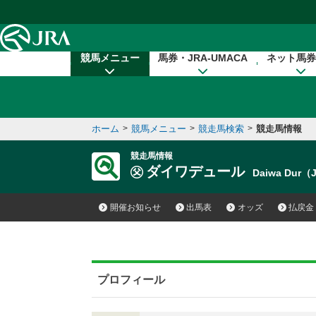
本文へ移動する
競馬メニュー
馬券・JRA-UMACA
ネット馬券
ホーム
>
競馬メニュー
>
競走馬検索
>
競走馬情報
競走馬情報
ダイワデュール
Daiwa Dur（
開催お知らせ
出馬表
オッズ
払戻金
プロフィール