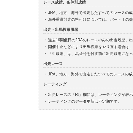
レース成績、条件別成績
・
JRA、地方、海外で出走したすべてのレースの
・
海外重賞競走の格付けについては、パートⅠの競
出走・出馬投票履歴
・
過去16開催日のJRAのレースのみの出走履歴、
・
開催中止などにより出馬投票をやり直す場合は、
・
「※取消」は、馬番号を付す前に出走取消になっ
出走レース
・
JRA、地方、海外で出走したすべてのレースの
レーティング
・
出走レースの「Rt」欄には、レーティングが表
・
レーティングのデータ更新は不定期です。