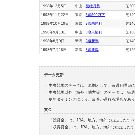
1998年12月5日
中山
葉牡丹賞
芝20
1998年11月22日
東京
3歳500万下
芝14
1998年10月10日
東京
3歳未勝利
芝14
1998年9月13日
中山
3歳未勝利
芝16
1998年8月9日
新潟
3歳新馬
芝14
1998年7月18日
新潟
3歳新馬
芝12
データ更新
・
中央競馬のデータは、原則として、毎週月曜日に
・
中央競馬以外（海外・地方等）のデータは、毎週
・
更新タイミングにより、反映が遅れる場合があり
賞金
・
「総賞金」は、JRA、地方、海外で出走したす
・
「収得賞金」は、JRA、地方、海外で出走した