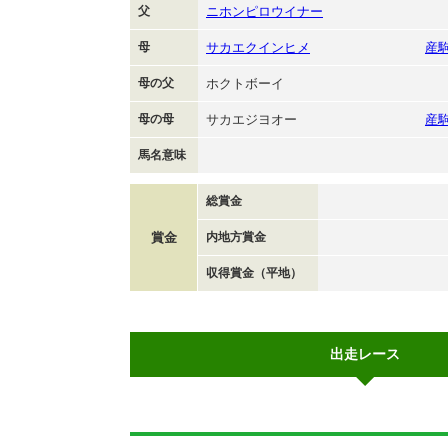
父
ニホンピロウイナー
母
サカエクインヒメ
産
母の父
ホクトボーイ
母の母
サカエジヨオー
産
馬名意味
総賞金
賞金
内地方賞金
収得賞金（平地）
出走レース