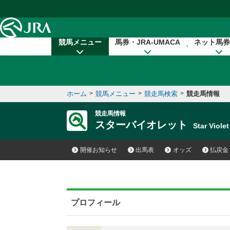
本文へ移動する
競馬メニュー
馬券・JRA-UMACA
ネット馬券
ホーム
>
競馬メニュー
>
競走馬検索
>
競走馬情報
競走馬情報
スターバイオレット
Star Viol
開催お知らせ
出馬表
オッズ
払戻金
プロフィール