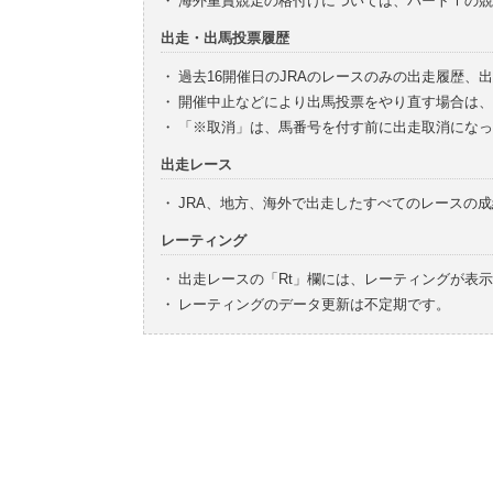
・
海外重賞競走の格付けについては、パートⅠの競
出走・出馬投票履歴
・
過去16開催日のJRAのレースのみの出走履歴、
・
開催中止などにより出馬投票をやり直す場合は、
・
「※取消」は、馬番号を付す前に出走取消になっ
出走レース
・
JRA、地方、海外で出走したすべてのレースの
レーティング
・
出走レースの「Rt」欄には、レーティングが表
・
レーティングのデータ更新は不定期です。