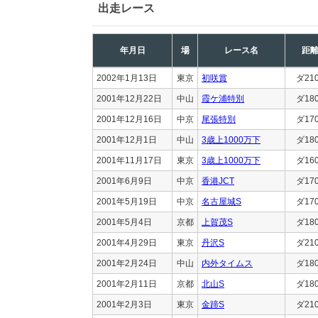
出走レース
年月日
場
レース名
距
2002年1月13日
東京
初咲賞
ダ21
2001年12月22日
中山
霞ケ浦特別
ダ18
2001年12月16日
中京
尾張特別
ダ17
2001年12月1日
中山
3歳上1000万下
ダ18
2001年11月17日
東京
3歳上1000万下
ダ16
2001年6月9日
中京
香港JCT
ダ17
2001年5月19日
中京
名古屋城S
ダ17
2001年5月4日
京都
上賀茂S
ダ18
2001年4月29日
東京
丹沢S
ダ21
2001年2月24日
中山
内外タイムス
ダ18
2001年2月11日
京都
北山S
ダ18
2001年2月3日
東京
金蹄S
ダ21