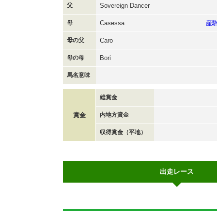
父
Sovereign Dancer
母
Casessa
産
母の父
Caro
母の母
Bori
馬名意味
総賞金
賞金
内地方賞金
収得賞金（平地）
出走レース