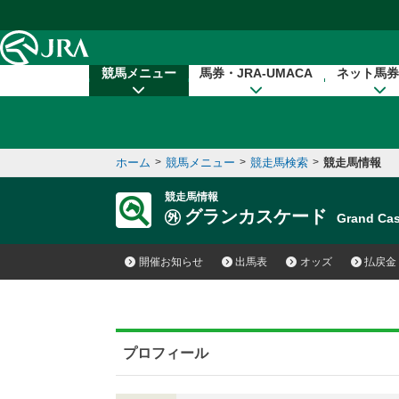
本文へ移動する
競馬メニュー
馬券・JRA-UMACA
ネット馬券
ホーム
>
競馬メニュー
>
競走馬検索
>
競走馬情報
競走馬情報
グランカスケード
Grand C
開催お知らせ
出馬表
オッズ
払戻金
プロフィール