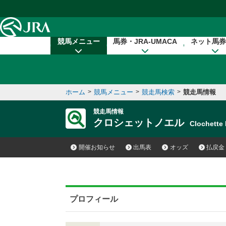
本文へ移動する
競馬メニュー
馬券・JRA-UMACA
ネット馬券
ホーム
>
競馬メニュー
>
競走馬検索
>
競走馬情報
競走馬情報
クロシェットノエル
Clochett
開催お知らせ
出馬表
オッズ
払戻金
プロフィール