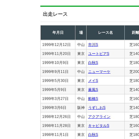
出走レース
年月日
場
レース名
距
1999年12月12日
中山
市川S
芝16
1999年11月20日
東京
ユートピアS
芝14
1999年10月9日
東京
白秋S
芝18
1999年9月11日
中山
ニューマーケ
芝20
1999年5月30日
東京
メイS
芝18
1999年5月9日
東京
薫風S
芝14
1999年3月27日
中山
船橋S
芝16
1999年3月6日
阪神
うずしおS
芝14
1998年12月26日
中山
アクアライン
芝18
1998年11月28日
東京
キャピタルS
芝16
1998年11月1日
東京
白秋S
芝18