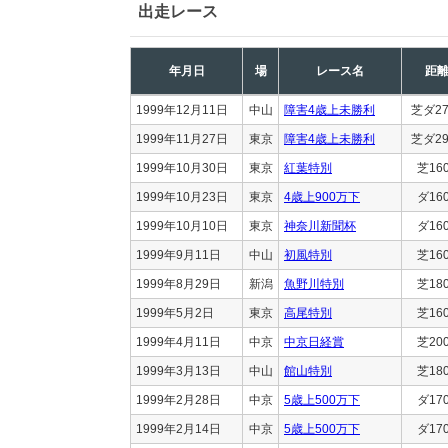
出走レース
年月日
場
レース名
距
1999年12月11日
中山
障害4歳上未勝利
芝ダ27
1999年11月27日
東京
障害4歳上未勝利
芝ダ29
1999年10月30日
東京
紅葉特別
芝16
1999年10月23日
東京
4歳上900万下
ダ16
1999年10月10日
東京
神奈川新聞杯
ダ16
1999年9月11日
中山
初風特別
芝16
1999年8月29日
新潟
魚野川特別
芝18
1999年5月2日
東京
高尾特別
芝16
1999年4月11日
中京
中京日経賞
芝20
1999年3月13日
中山
館山特別
芝18
1999年2月28日
中京
5歳上500万下
ダ17
1999年2月14日
中京
5歳上500万下
ダ17