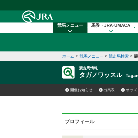
本文へ移動する
競馬メニュー
馬券・JRA-UMACA
ホーム
>
競馬メニュー
>
競走馬検索
>
競
競走馬情報
タガノワッスル
Taga
開催お知らせ
出馬表
オッズ
プロフィール