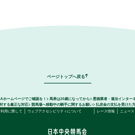
ページトップへ戻る
RAホームページでご確認を！
馬券は20歳になってから
悪徳業者・違法インター
対する厳正な対応
競馬場へ移動中の騎手に関するお願い
払戻金の支払を受けた
ご利用に際して
ウェブアクセシビリティについて
レース情報
ニュース