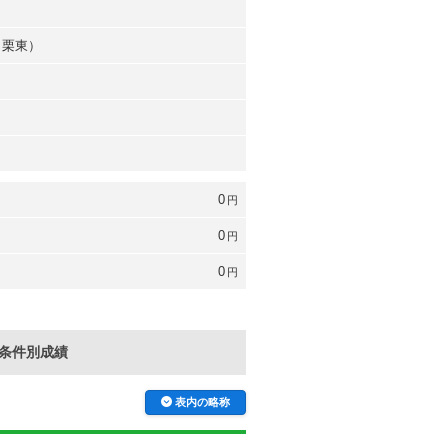
司
（栗東）
0
円
0
円
0
円
条件別成績
表内の略称