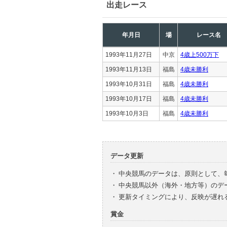
出走レース
年月日
場
レース名
1993年11月27日
中京
4歳上500万下
1993年11月13日
福島
4歳未勝利
1993年10月31日
福島
4歳未勝利
1993年10月17日
福島
4歳未勝利
1993年10月3日
福島
4歳未勝利
データ更新
・
中央競馬のデータは、原則として、
・
中央競馬以外（海外・地方等）のデ
・
更新タイミングにより、反映が遅れ
賞金