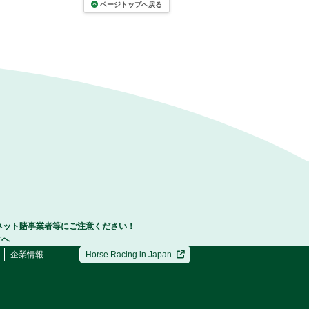
ページトップへ戻る
ネット賭事業者等にご注意ください！
方へ
企業情報
Horse Racing in Japan