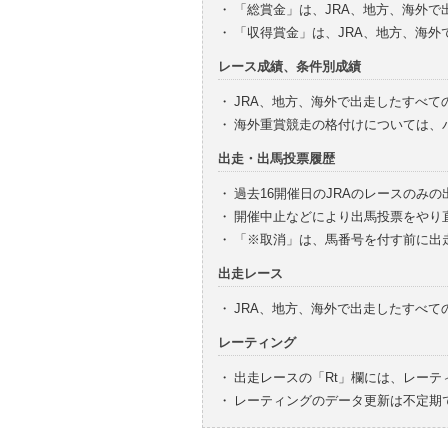
・
「総賞金」は、JRA、地方、海外
・
「収得賞金」は、JRA、地方、海
レース成績、条件別成績
・
JRA、地方、海外で出走したすべて
・
海外重賞競走の格付けについては、
出走・出馬投票履歴
・
過去16開催日のJRAのレースのみ
・
開催中止などにより出馬投票をやり
・
「※取消」は、馬番号を付す前に出
出走レース
・
JRA、地方、海外で出走したすべ
レーティング
・
出走レースの「Rt」欄には、レーテ
・
レーティングのデータ更新は不定期