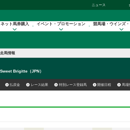
ニュース
ネット馬券購入
イベント・プロモーション
競馬場・ウインズ・
走馬情報
Sweet Brigitte（JPN）
払戻金
レース結果
特別レース登録馬
開催日程
馬場