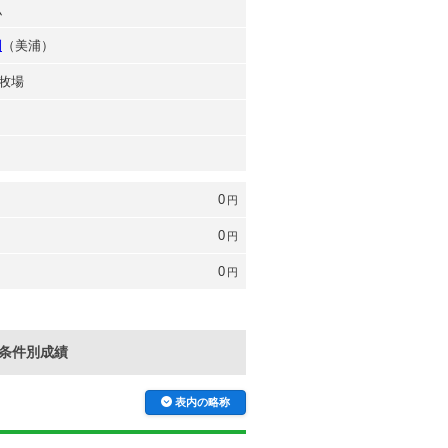
弘
則
（美浦）
牧場
0
円
0
円
0
円
条件別成績
表内の略称