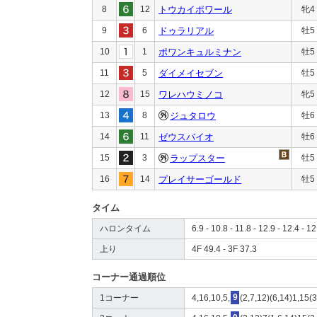
8
12
トウカイポワール
牝4
9
6
ドゥラリアル
牡5
10
1
ポワンキュルミナン
牡5
11
5
ダイメイセブン
牡5
12
15
ワレハウミノコ
牝5
13
8
ジュタロウ
牡6
14
11
ゼウスバイオ
牡6
15
3
ラップスター
牡5
16
14
プレイサーゴールド
牡5
タイム
ハロンタイム
6.9 - 10.8 - 11.8 - 12.9 - 12.4 - 12
上り
4F 49.4 - 3F 37.3
コーナー通過順位
1コーナー
4,16,10,5,
9
(2,7,12)(6,14)1,15(3