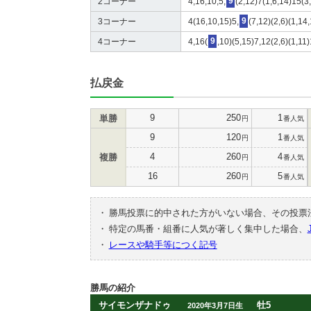
2コーナー
4,16,10,5,
9
(2,12)7(1,6,14)15(3
3コーナー
4(16,10,15)5,
9
(7,12)(2,6)(1,14
4コーナー
4,16(
9
,10)(5,15)7,12(2,6)(1,11
払戻金
9
250
1
単勝
円
番人気
9
120
1
円
番人気
4
260
4
複勝
円
番人気
16
260
5
円
番人気
・
勝馬投票に的中された方がいない場合、その投票
・
特定の馬番・組番に人気が著しく集中した場合、
・
レースや騎手等につく記号
勝馬の紹介
サイモンザナドゥ
牡5
2020年3月7日生