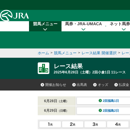
本文へ移動する
競馬メニュー
馬券・JRA-UMACA
ネット馬券
ホーム
>
競馬メニュー
>
レース結果 開催選択
>
レー
レース結果
2025年6月28日（土曜）2回小倉1日 11レース
開催お知らせ
出馬表
オッズ
払戻金
6月28日
2回福島1日
（土曜）
6月29日
2回福島2日
（日曜）