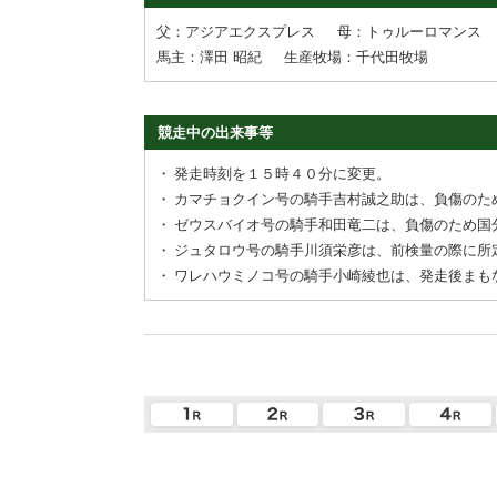
父：アジアエクスプレス
母：トゥルーロマンス
馬主：澤田 昭紀
生産牧場：千代田牧場
競走中の出来事等
・
発走時刻を１５時４０分に変更。
・
カマチョクイン号の騎手吉村誠之助は、負傷のた
・
ゼウスバイオ号の騎手和田竜二は、負傷のため国
・
ジュタロウ号の騎手川須栄彦は、前検量の際に所
・
ワレハウミノコ号の騎手小崎綾也は、発走後まも