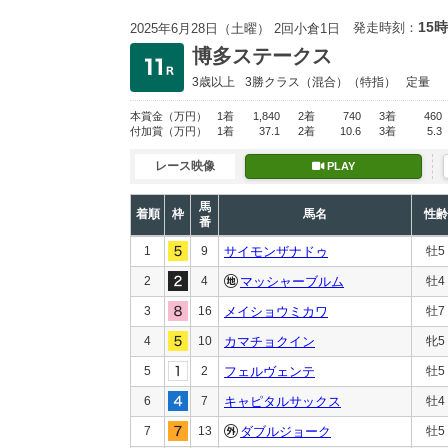
15時
発走時刻：
2025年6月28日（土曜） 2回小倉1日
博多ステークス
3歳以上
3勝クラス
（混合）（特指）
定量
本賞金
（万円）
1着
1,840
2着
740
3着
460
付加賞
（万円）
1着
37.1
2着
10.6
3着
5.3
レース映像
PLAY
馬
着順
枠
馬名
性齢
番
1
9
サイモンザナドゥ
牡5
2
4
マッシャーブルム
牡4
3
16
メイショウミカワ
牡7
4
10
カマチョクイン
牝5
5
2
フェルヴェンテ
牡5
6
7
キャピタルサックス
牡4
7
13
ダブルジョーク
牡5