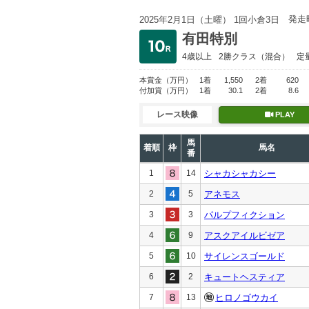
発走
2025年2月1日（土曜） 1回小倉3日
有田特別
4歳以上
2勝クラス
（混合）
定
本賞金
（万円）
1着
1,550
2着
620
付加賞
（万円）
1着
30.1
2着
8.6
レース映像
PLAY
馬
着順
枠
馬名
番
1
14
シャカシャカシー
2
5
アネモス
3
3
パルプフィクション
4
9
アスクアイルビゼア
5
10
サイレンスゴールド
6
2
キュートヘスティア
7
13
ヒロノゴウカイ