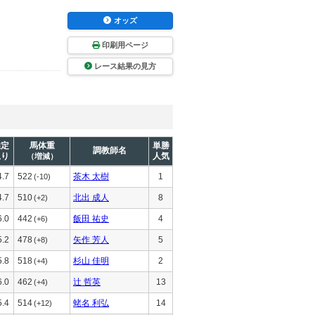
オッズ
印刷用ページ
レース結果の見方
推定
馬体重
単勝
調教師名
上り
人気
（増減）
4.7
522
茶木 太樹
1
(-10)
4.7
510
北出 成人
8
(+2)
6.0
442
飯田 祐史
4
(+6)
5.2
478
矢作 芳人
5
(+8)
5.8
518
杉山 佳明
2
(+4)
6.0
462
辻 哲英
13
(+4)
5.4
514
蛯名 利弘
14
(+12)