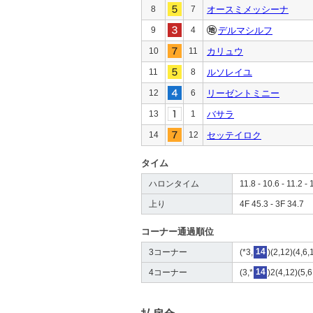
8
7
オースミメッシーナ
9
4
デルマシルフ
10
11
カリュウ
11
8
ルソレイユ
12
6
リーゼントミニー
13
1
バサラ
14
12
セッテイロク
タイム
ハロンタイム
11.8 - 10.6 - 11.2 - 
上り
4F 45.3 - 3F 34.7
コーナー通過順位
3コーナー
(*3,
14
)(2,12)(4,6,
4コーナー
(3,*
14
)2(4,12)(5,6