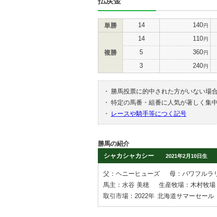
払戻金
14
140
単勝
円
14
110
円
5
360
複勝
円
3
240
円
・
勝馬投票に的中された方がいない場
・
特定の馬番・組番に人気が著しく集
・
レースや騎手等につく記号
勝馬の紹介
シャカシャカシー
2021年2月10日生
父：ヘニーヒューズ
母：パワフルラ
馬主：水谷 美穂
生産牧場：木村牧場
取引市場：2022年
北海道サマーセール