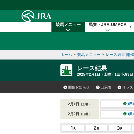
本文へ移動する
競馬メニュー
馬券・JRA-UMACA
ホーム
>
競馬メニュー
>
レース結果 開
レース結果
2025年2月1日（土曜）1回小倉3日
開催お知らせ
出馬表
オッズ
2月1日
1回
（土曜）
2月2日
1回
（日曜）