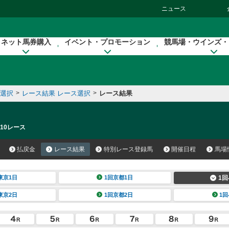
ニュース
ネット馬券購入
イベント・プロモーション
競馬場・ウインズ・
催選択
>
レース結果 レース選択
>
レース結果
 10レース
払戻金
レース結果
特別レース登録馬
開催日程
馬場
東京1日
1回京都1日
1回
東京2日
1回京都2日
1回