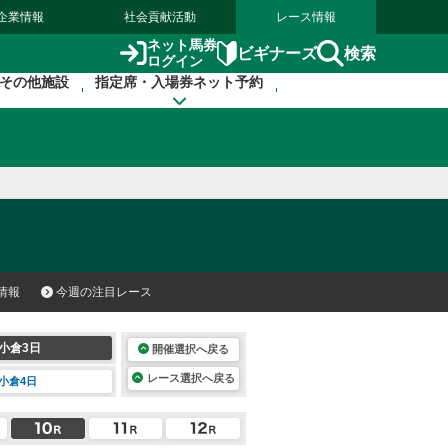
企業情報
社会貢献活動
レース情報
ネット馬券
検索
ビギナーズ
ログイン
その他施設
指定席・入場券ネット予約
情報
今週の注目レース
小倉3日
開催選択へ戻る
レース選択へ戻る
小倉4日