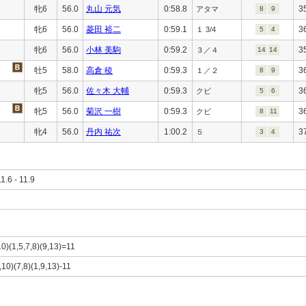
牝6
56.0
丸山 元気
0:58.8
3
アタマ
8
9
牝6
56.0
菱田 裕二
0:59.1
3
１ 3/4
5
4
牝6
56.0
小林 美駒
0:59.2
3
３／４
14
14
牡5
58.0
高倉 稜
0:59.3
3
１／２
8
9
牝5
56.0
佐々木 大輔
0:59.3
3
クビ
5
6
牝5
56.0
菊沢 一樹
0:59.3
3
クビ
8
11
牝4
56.0
丹内 祐次
1:00.2
3
５
3
4
11.6 - 11.9
10)(1,5,7,8)(9,13)=11
,10)(7,8)(1,9,13)-11