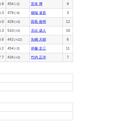
5.8
454
宮本 博
9
(-2)
6.3
478
畑端 省吾
3
(-4)
5.0
428
田島 俊明
12
(+2)
6.3
510
北出 成人
10
(+2)
6.6
442
矢嶋 大樹
6
(+12)
6.2
454
伊藤 圭三
11
(-2)
7.7
434
竹内 正洋
7
(+2)