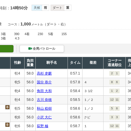
14時50分
時刻：
天候
雨
ダート
重
1,000
量
（ダート・右）
コース：
メートル
3着
390
4着
230
5着
155
3着
4.3
全周パトロール
負担
コーナー
性齢
騎手名
タイム
着差
重量
通過順位
牡4
58.0
高杉 吏麒
0:57.1
3
2
1
牝5
56.0
国分 恭介
0:57.8
3
４
8
6
牝4
56.0
角田 大和
0:58.4
3
３ 1/2
1
2
牡4
58.0
古川 奈穂
0:58.5
3
１／２
12
11
牡5
58.0
秋山 稔樹
0:58.6
3
１／２
5
6
牝6
56.0
小沢 大仁
0:58.6
3
クビ
3
3
牡6
58.0
荻野 極
0:58.7
3
１
12
11