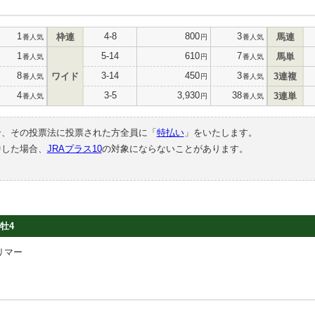
1
4-8
800
3
枠連
馬連
番人気
円
番人気
1
5-14
610
7
馬単
番人気
円
番人気
8
3-14
450
3
ワイド
3連複
番人気
円
番人気
4
3-5
3,930
38
3連単
番人気
円
番人気
合、その投票法に投票された方全員に「
特払い
」をいたします。
中した場合、
JRAプラス10
の対象にならないことがあります。
牡4
リマー