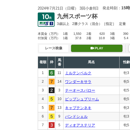
15時
発走時刻：
2024年7月21日（日曜） 3回小倉8日
九州スポーツ杯
3歳以上
2勝クラス
（混合）［指定］
定量
本賞金
（万円）
1着
1,550
2着
620
3着
390
付加賞
（万円）
1着
37.8
2着
10.8
3着
5.4
レース映像
PLAY
馬
着順
枠
馬名
性齢
番
1
11
ミルテンベルク
牡3
2
14
ワンダーキサラ
牝5
3
3
テーオースパロー
牡5
4
10
ビップシュプリーム
牝5
5
13
キャプテンネキ
牝3
6
9
バンドシェル
牡3
7
5
ディオアステリア
牝5