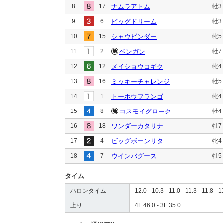
8
17
ナムラアトム
牡3
9
6
ビッグドリーム
牡3
10
15
シャウビンダー
牝5
11
2
ベンガン
牡7
12
12
メイショウコギク
牝4
13
16
ミッキーチャレンジ
牡5
14
1
トーホウフランゴ
牝4
15
8
コスモイグローク
牡4
16
18
ワンダーカタリナ
牡7
17
4
ビッグボーンリタ
牝4
18
7
ウインバグース
牡5
タイム
ハロンタイム
12.0 - 10.3 - 11.0 - 11.3 - 11.8 - 1
上り
4F 46.0 - 3F 35.0