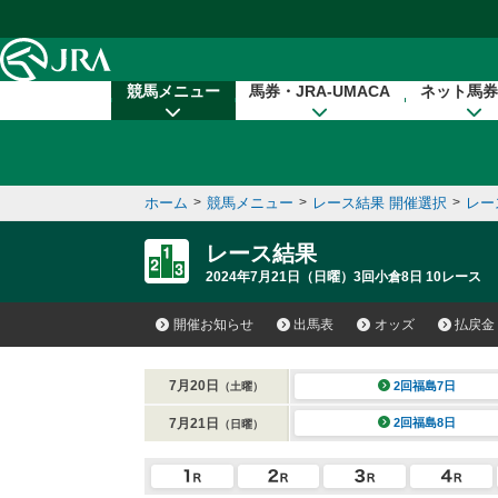
本文へ移動する
競馬メニュー
馬券・JRA-UMACA
ネット馬券
ホーム
>
競馬メニュー
>
レース結果 開催選択
>
レー
レース結果
2024年7月21日（日曜）3回小倉8日 10レース
開催お知らせ
出馬表
オッズ
払戻金
7月20日
2回福島7日
（土曜）
7月21日
2回福島8日
（日曜）