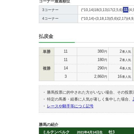
コーナー通過順位
3コーナー
(*10,14)18(3,13)17(2,5,6)
11
(4,
4コーナー
(*10,14)-(3,18,13)(5,6)(2,17)(4,9
払戻金
11
380
2
単勝
円
番人気
11
180
2
円
番人気
14
290
4
複勝
円
番人気
3
2,860
16
円
番人気
・
勝馬投票に的中された方がいない場合、その投票
・
特定の馬番・組番に人気が著しく集中した場合、
・
レースや騎手等につく記号
勝馬の紹介
ミルテンベルク
牡3
2021年4月14日生