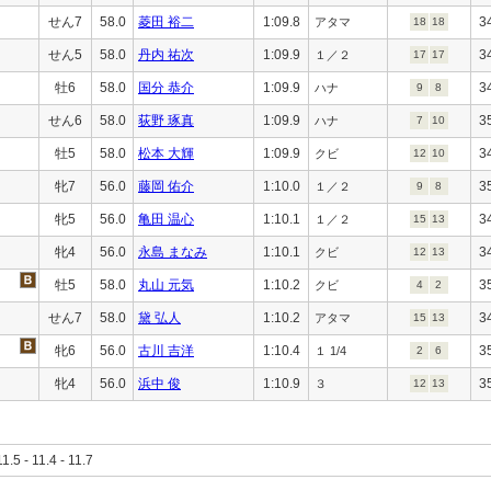
せん7
58.0
菱田 裕二
1:09.8
3
アタマ
18
18
せん5
58.0
丹内 祐次
1:09.9
3
１／２
17
17
牡6
58.0
国分 恭介
1:09.9
3
ハナ
9
8
せん6
58.0
荻野 琢真
1:09.9
3
ハナ
7
10
牡5
58.0
松本 大輝
1:09.9
3
クビ
12
10
牝7
56.0
藤岡 佑介
1:10.0
3
１／２
9
8
牝5
56.0
亀田 温心
1:10.1
3
１／２
15
13
牝4
56.0
永島 まなみ
1:10.1
3
クビ
12
13
牡5
58.0
丸山 元気
1:10.2
3
クビ
4
2
せん7
58.0
黛 弘人
1:10.2
3
アタマ
15
13
牝6
56.0
古川 吉洋
1:10.4
3
１ 1/4
2
6
牝4
56.0
浜中 俊
1:10.9
3
３
12
13
11.5 - 11.4 - 11.7