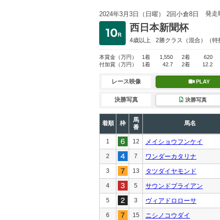
発走
2024年3月3日（日曜） 2回小倉8日
西日本新聞杯
4歳以上
2勝クラス
（混合）（特
本賞金
（万円）
1着
1,550
2着
620
付加賞
（万円）
1着
42.7
2着
12.2
レース映像
PLAY
決勝写真
決勝写真
馬
着順
枠
馬名
番
1
12
メイショウフンケイ
2
7
ワンダーカタリナ
3
13
タツダイヤモンド
4
5
サウンドブライアン
5
3
ヴィアドロローサ
6
15
ニシノコウダイ