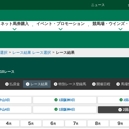
ニュース
ネット馬券購入
イベント・プロモーション
競馬場・ウインズ・
催選択
>
レース結果 レース選択
>
レース結果
 10レース
払戻金
レース結果
特別レース登録馬
開催日程
馬場
中山3日
1回阪神3日
2回
中山4日
1回阪神4日
2回