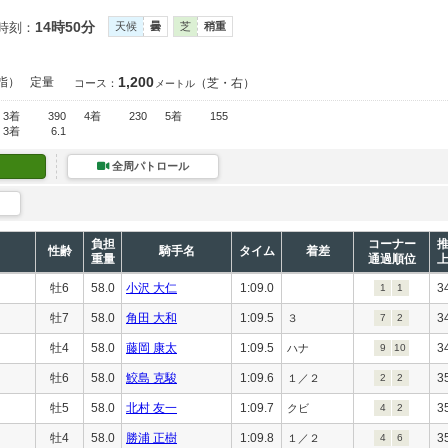
14時50分
時刻：
天候
曇
芝
稍重
1,200
指）
定量
（芝・右）
コース：
メートル
3着
390
4着
230
5着
155
3着
6.1
全周パトロール
負担
コーナー
性齢
騎手名
タイム
着差
重量
通過順位
牡6
58.0
小沢 大仁
1:09.0
3
1
1
牡7
58.0
角田 大和
1:09.5
3
３
7
2
牡4
58.0
藤岡 康太
1:09.5
3
ハナ
9
10
牡6
58.0
鮫島 克駿
1:09.6
3
１／２
2
2
牡5
58.0
北村 友一
1:09.7
3
クビ
4
2
牡4
58.0
勝浦 正樹
1:09.8
3
１／２
4
6