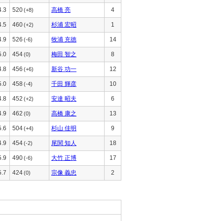
4.3
520
高橋 亮
4
(+8)
4.5
460
杉浦 宏昭
1
(+2)
4.9
526
牧浦 充徳
14
(-6)
5.0
454
梅田 智之
8
(0)
4.8
456
新谷 功一
12
(+6)
5.0
458
千田 輝彦
10
(-4)
4.8
452
安達 昭夫
6
(+2)
4.9
462
高橋 康之
13
(0)
5.6
504
杉山 佳明
9
(+4)
4.9
454
尾関 知人
18
(-2)
5.9
490
大竹 正博
17
(-6)
5.7
424
宗像 義忠
2
(0)