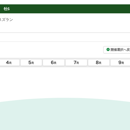
牡6
スズラン
開催選択へ戻