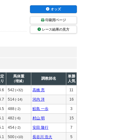
オッズ
印刷用ページ
レース結果の見方
推定
馬体重
単勝
調教師名
上り
人気
（増減）
4.6
542
高橋 亮
11
(+32)
4.7
514
河内 洋
16
(-14)
4.5
488
鮫島 一歩
3
(-2)
5.1
482
村山 明
15
(-6)
5.1
454
安田 隆行
7
(-2)
5.1
500
長谷川 浩大
5
(+10)