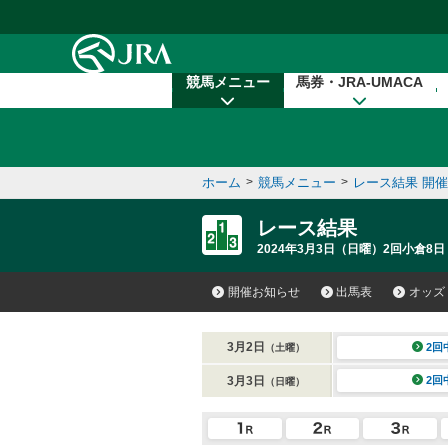
本文へ移動する
競馬メニュー
馬券・JRA-UMACA
ホーム
>
競馬メニュー
>
レース結果 開
レース結果
2024年3月3日（日曜）2回小倉8日
開催お知らせ
出馬表
オッズ
3月2日
2回
（土曜）
3月3日
2回
（日曜）