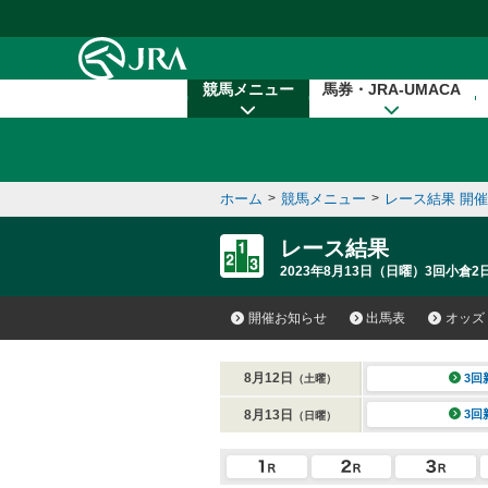
本文へ移動する
競馬メニュー
馬券・JRA-UMACA
ホーム
>
競馬メニュー
>
レース結果 開
レース結果
2023年8月13日（日曜）3回小倉2日
開催お知らせ
出馬表
オッズ
8月12日
3回
（土曜）
8月13日
3回
（日曜）