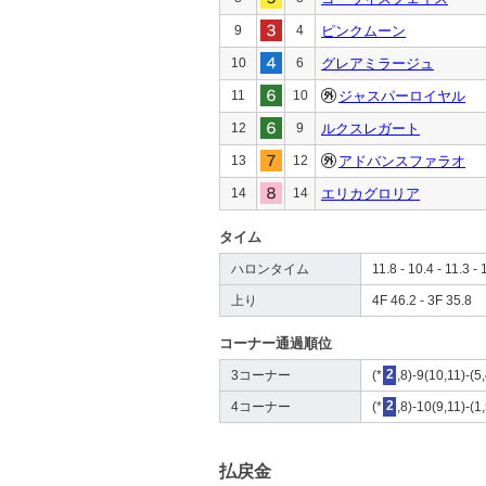
9
4
ピンクムーン
10
6
グレアミラージュ
11
10
ジャスパーロイヤル
12
9
ルクスレガート
13
12
アドバンスファラオ
14
14
エリカグロリア
タイム
ハロンタイム
11.8 - 10.4 - 11.3 - 
上り
4F 46.2 - 3F 35.8
コーナー通過順位
3コーナー
(*
2
,8)-9(10,11)-(5
4コーナー
(*
2
,8)-10(9,11)-(1
払戻金