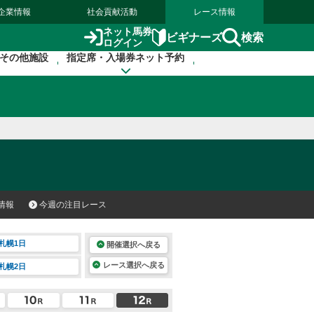
企業情報
社会貢献活動
レース情報
ネット馬券
検索
ビギナーズ
ログイン
その他施設
指定席・入場券ネット予約
情報
今週の注目レース
札幌1日
開催選択へ戻る
レース選択へ戻る
札幌2日