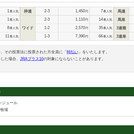
1
2-3
1,450
7
枠連
馬連
番人気
円
番人気
1
2-3
1,110
14
馬単
番人気
円
番人気
8
1-2
2,570
35
ワイド
3連複
番人気
円
番人気
11
1-3
7,390
66
3連単
番人気
円
番人気
合、その投票法に投票された方全員に「
特払い
」をいたします。
中した場合、
JRAプラス10
の対象にならないことがあります。
3
ンジュール
井牧場