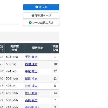
オッズ
印刷用ページ
レース結果の見方
推定
馬体重
単勝
調教師名
上り
人気
（増減）
5.8
504
千田 輝彦
1
(+10)
4.5
506
西園 翔太
10
(+4)
4.8
474
中尾 秀正
12
(+4)
5.0
506
飯田 祐史
11
(+10)
5.7
496
北出 成人
5
(+4)
4.7
456
坂口 智康
14
(+10)
4.9
500
高橋 義忠
7
(+18)
6.6
482
長谷川 浩大
3
(+10)