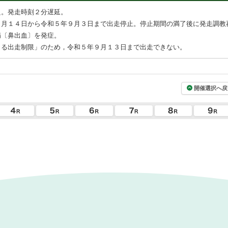
良。発走時刻２分遅延。
８月１４日から令和５年９月３日まで出走停止。停止期間の満了後に発走調教
病〔鼻出血〕を発症。
よる出走制限」のため，令和５年９月１３日まで出走できない。
開催選択へ戻