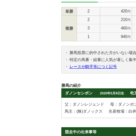
2
420
単勝
円
2
210
円
3
460
複勝
円
1
940
円
・
勝馬投票に的中された方がいない場
・
特定の馬番・組番に人気が著しく集
・
レースや騎手等につく記号
勝馬の紹介
ダノンセシボン
牝
2020年5月8日生
父：ダノンレジェンド
母：ダノンボ
馬主：(株)ダノックス
生産牧場：白
競走中の出来事等