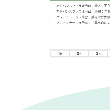
・
アドバンスファラオ号は，枠入り不
・
アドバンスファラオ号は，令和５年
・
グレアミラージュ号は，競走中に疾
・
グレアミラージュ号は，「鼻出血に