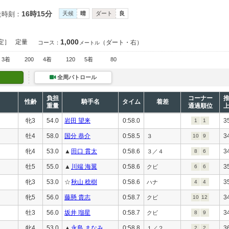
16時15分
走時刻：
天候
晴
ダート
良
1,000
定］
定量
（ダート・右）
コース：
メートル
3着
200
4着
120
5着
80
全周パトロール
負担
コーナー
性齢
騎手名
タイム
着差
重量
通過順位
牝3
54.0
岩田 望来
0:58.0
3
1
1
牡4
58.0
国分 恭介
0:58.5
3
３
10
9
牝4
53.0
▲
田口 貫太
0:58.6
3
３／４
8
6
牡5
55.0
▲
川端 海翼
0:58.6
3
クビ
6
6
牝3
53.0
☆
秋山 稔樹
0:58.6
3
ハナ
4
4
牝5
56.0
藤懸 貴志
0:58.7
3
クビ
10
12
牡3
56.0
坂井 瑠星
0:58.7
3
クビ
8
9
牝4
53.0
▲
永島 まなみ
0:58.8
3
１／２
2
2