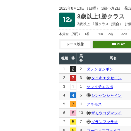
発
2023年8月13日（日曜） 3回小倉2日
3歳以上1勝クラス
3歳以上
1勝クラス
（混合）［指
本賞金
（万円）
1着
800
2着
320
レース映像
PLAY
馬
着順
枠
馬名
番
1
2
ダノンセシボン
2
3
タイキエクセロン
3
1
ヤマイチエスポ
4
5
シンゼンシャイン
5
11
アネモス
6
13
ザモウコダマシイ
7
7
グランファラオ
8
8
ゴーウィズフェイス