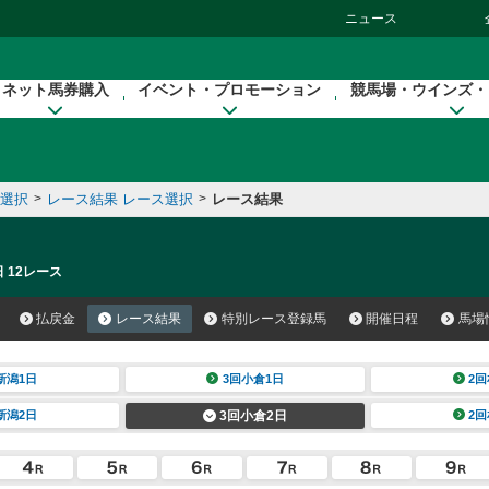
ニュース
ネット馬券購入
イベント・プロモーション
競馬場・ウインズ・
催選択
>
レース結果 レース選択
>
レース結果
 12レース
払戻金
レース結果
特別レース登録馬
開催日程
馬場
新潟1日
3回小倉1日
2回
新潟2日
3回小倉2日
2回