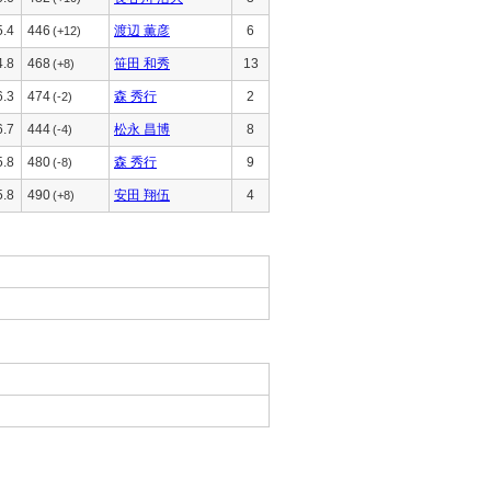
5.4
446
渡辺 薫彦
6
(+12)
4.8
468
笹田 和秀
13
(+8)
6.3
474
森 秀行
2
(-2)
6.7
444
松永 昌博
8
(-4)
5.8
480
森 秀行
9
(-8)
5.8
490
安田 翔伍
4
(+8)