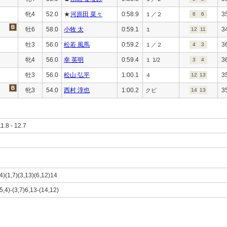
牝4
52.0
★
河原田 菜々
0:58.9
3
１／２
6
6
牡6
58.0
小牧 太
0:59.1
3
１
12
11
牡3
56.0
松若 風馬
0:59.2
3
１／２
4
3
牝4
56.0
幸 英明
0:59.4
3
１ 1/2
3
4
牡3
56.0
松山 弘平
1:00.1
3
４
12
13
牝3
54.0
西村 淳也
1:00.2
3
クビ
14
13
11.8 - 12.7
,4)(1,7)(3,13)(6,12)14
,5,4)-(3,7)6,13-(14,12)