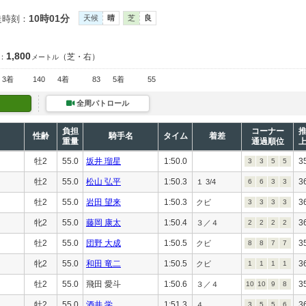
10時01分
走時刻：
天候
晴
芝
良
1,800
（芝・右）
：
メートル
3着
140
4着
83
5着
55
全周パトロール
負担
コーナー
性齢
騎手名
タイム
着差
重量
通過順位
牡2
55.0
坂井 瑠星
1:50.0
3
3
3
5
5
牡2
55.0
松山 弘平
1:50.3
3
１ 3/4
6
6
3
3
牡2
55.0
岩田 望来
1:50.3
3
クビ
3
3
3
3
牝2
55.0
藤岡 康太
1:50.4
3
３／４
2
2
2
2
牡2
55.0
団野 大成
1:50.5
3
クビ
8
8
7
7
牝2
55.0
和田 竜二
1:50.5
3
クビ
1
1
1
1
牡2
55.0
飛田 愛斗
1:50.6
3
３／４
10
10
9
8
牡2
55.0
酒井 学
1:51.3
3
４
3
5
5
6