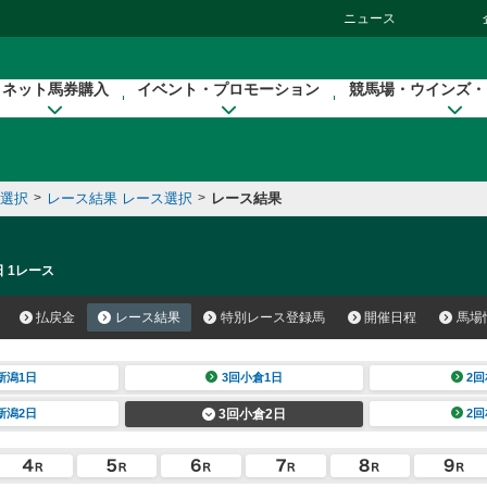
ニュース
ネット馬券購入
イベント・プロモーション
競馬場・ウインズ・
催選択
>
レース結果 レース選択
>
レース結果
日 1レース
払戻金
レース結果
特別レース登録馬
開催日程
馬場
新潟1日
3回小倉1日
2回
新潟2日
3回小倉2日
2回