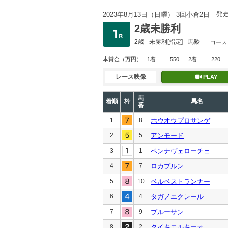
発
2023年8月13日（日曜） 3回小倉2日
2歳未勝利
2歳
未勝利
[指定]
馬齢
コース
本賞金
（万円）
1着
550
2着
220
レース映像
PLAY
馬
着順
枠
馬名
番
1
8
ホウオウプロサンゲ
2
5
アンモード
3
1
ペンナヴェローチェ
4
7
ロカブルン
5
10
ベルベストランナー
6
4
タガノエクレール
7
9
ブルーサン
8
2
タイキエルキーオ