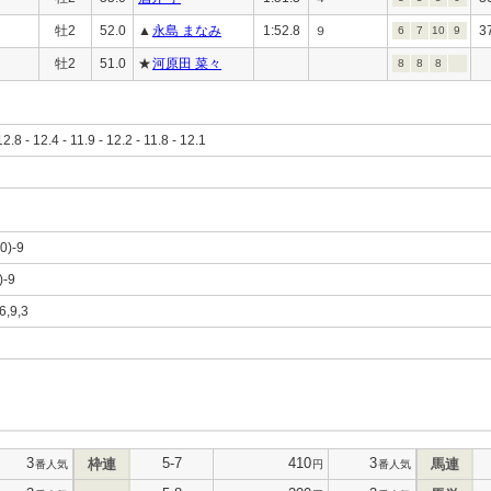
牡2
52.0
▲
永島 まなみ
1:52.8
3
９
6
7
10
9
牡2
51.0
★
河原田 菜々
8
8
8
12.8 - 12.4 - 11.9 - 12.2 - 11.8 - 12.1
10)-9
)-9
6,9,3
3
5-7
410
3
枠連
馬連
番人気
円
番人気