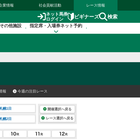
企業情報
社会貢献活動
レース情報
ネット馬券
検索
ビギナーズ
ログイン
その他施設
指定席・入場券ネット予約
情報
今週の注目レース
札幌1日
開催選択へ戻る
レース選択へ戻る
札幌2日