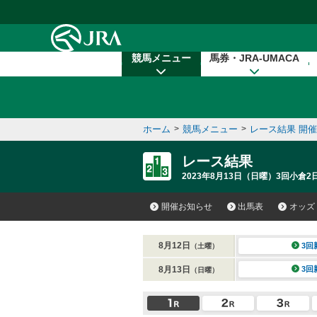
本文へ移動する
競馬メニュー
馬券・JRA-UMACA
ホーム
>
競馬メニュー
>
レース結果 開
レース結果
2023年8月13日（日曜）3回小倉2
開催お知らせ
出馬表
オッズ
8月12日
3回
（土曜）
8月13日
3回
（日曜）