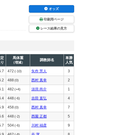
オッズ
印刷用ページ
レース結果の見方
推定
馬体重
単勝
調教師名
上り
人気
（増減）
5.7
472
矢作 芳人
3
(-10)
6.2
488
西村 真幸
2
(0)
6.1
482
須貝 尚介
1
(+4)
6.4
448
吉田 直弘
4
(-6)
5.9
458
西村 真幸
7
(0)
6.6
448
西園 正都
5
(-2)
5.7
504
川村 禎彦
9
(-6)
6.9
462
谷 潔
8
(-8)