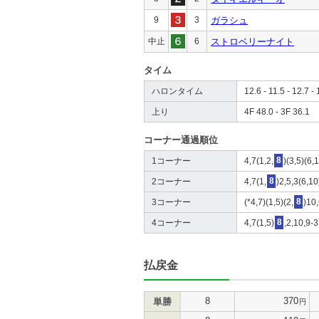
9
3
ガラシュ
中止
6
ストロベリーナイト
タイム
ハロンタイム
12.6 - 11.5 - 12.7 - 
上り
4F 48.0 - 3F 36.1
コーナー通過順位
1コーナー
4,7(1,2,
8
)(3,5)(6,
2コーナー
4,7(1,
8
)2,5,3(6,10
3コーナー
(*4,7)(1,5)(2,
8
)10,
4コーナー
4,7(1,5)
8
,2,10,9-3
払戻金
8
370
単勝
円