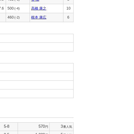
7.6
500
高橋 康之
10
(-4)
460
根本 康広
6
(-2)
5-8
570
3
円
番人気