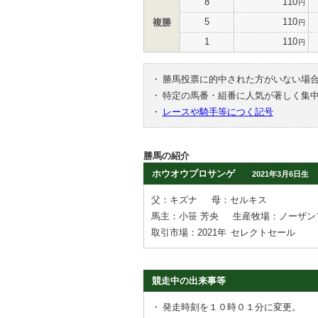
8
110
円
5
110
複勝
円
1
110
円
・
勝馬投票に的中された方がいない場
・
特定の馬番・組番に人気が著しく集
・
レースや騎手等につく記号
勝馬の紹介
ホウオウプロサンゲ
2021年3月6日生
父：キズナ
母：セルキス
馬主：小笹 芳央
生産牧場：ノーザン
取引市場：2021年
セレクトセール
競走中の出来事等
・
発走時刻を１０時０１分に変更。