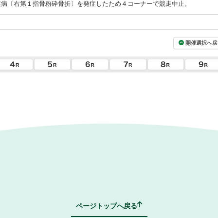
疾病〔右第１指骨粉砕骨折〕を発症したため４コーナーで競走中止。
開催選択へ戻
ページトップへ戻る