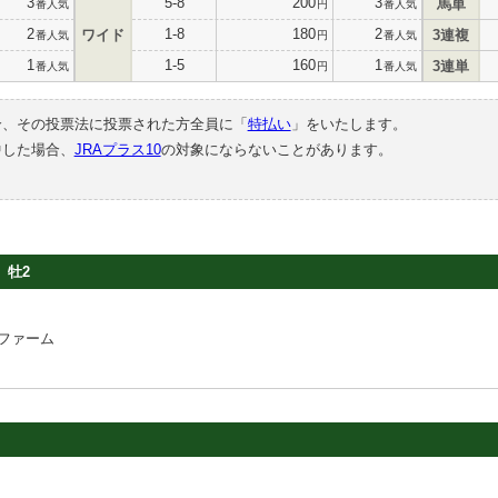
3
5-8
200
3
馬単
番人気
円
番人気
2
1-8
180
2
ワイド
3連複
番人気
円
番人気
1
1-5
160
1
3連単
番人気
円
番人気
合、その投票法に投票された方全員に「
特払い
」をいたします。
中した場合、
JRAプラス10
の対象にならないことがあります。
牡2
ファーム