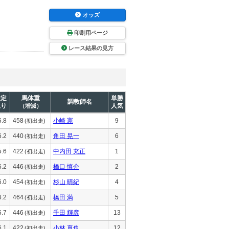
オッズ
印刷用ページ
レース結果の見方
推定
馬体重
単勝
調教師名
上り
人気
（増減）
5.8
458
小崎 憲
9
(初出走)
6.2
440
角田 晃一
6
(初出走)
5.6
422
中内田 充正
1
(初出走)
6.2
446
橋口 慎介
2
(初出走)
6.0
454
杉山 晴紀
4
(初出走)
6.2
464
橋田 満
5
(初出走)
5.7
446
千田 輝彦
13
(初出走)
6.1
422
小林 真也
12
(初出走)