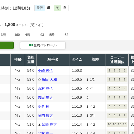
12時10分
走時刻：
天候
曇
芝
良
1,800
（芝・右）
ス：
メートル
3着
160
4着
93
5着
62
全周パトロール
負担
コーナー
性齢
騎手名
タイム
着差
重量
通過順位
牝3
54.0
小崎 綾也
1:50.3
3
2
2
2
2
牝3
53.0
☆
角田 大和
1:50.5
3
１ 1/2
1
1
1
1
牡3
56.0
西村 淳也
1:50.5
3
クビ
9
6
5
4
牡3
56.0
吉田 隼人
1:50.9
3
２
4
3
3
3
牝3
54.0
高倉 稜
1:51.0
3
１／２
5
5
5
6
牡3
56.0
藤岡 康太
1:51.3
3
１ 3/4
5
6
7
7
牝3
51.0
▲
鷲頭 虎太
1:51.4
3
１／２
10
10
10
10
牝3
54.0
北村 友一
1:51.5
3
３／４
8
9
8
8