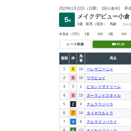
発
2023年1月22日（日曜） 1回小倉4日
メイクデビュー小倉
3歳
新馬
（混合）
馬齢
コー
本賞金
（万円）
1着
620
2着
250
レース映像
PLAY
馬
着順
枠
馬名
番
1
10
ベレザニーニャ
2
16
ウマピョイ
3
1
ビヨンドザドリーム
4
15
ガーランドスタイル
5
4
ナムララジベラ
6
14
タイキウルトラ
7
8
デルマスソバライ
8
12
タイセイリリック