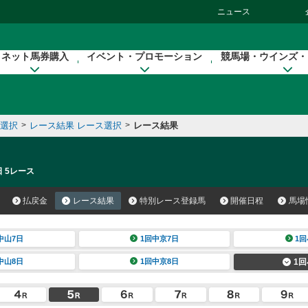
ニュース
ネット馬券購入
イベント・プロモーション
競馬場・ウインズ・
催選択
>
レース結果 レース選択
>
レース結果
日 5レース
払戻金
レース結果
特別レース登録馬
開催日程
馬場
中山7日
1回中京7日
1回
中山8日
1回中京8日
1回