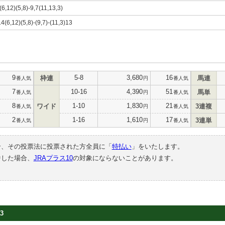
(6,12)(5,8)-9,7(11,13,3)
14(6,12)(5,8)-(9,7)-(11,3)13
9
5-8
3,680
16
枠連
馬連
番人気
円
番人気
7
10-16
4,390
51
馬単
番人気
円
番人気
8
1-10
1,830
21
ワイド
3連複
番人気
円
番人気
2
1-16
1,610
17
3連単
番人気
円
番人気
合、その投票法に投票された方全員に「
特払い
」をいたします。
中した場合、
JRAプラス10
の対象にならないことがあります。
3