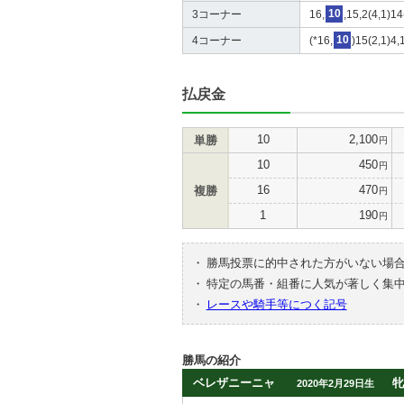
3コーナー
16,
10
,15,2(4,1)14
4コーナー
(*16,
10
)15(2,1)4,
払戻金
10
2,100
単勝
円
10
450
円
16
470
複勝
円
1
190
円
・
勝馬投票に的中された方がいない場
・
特定の馬番・組番に人気が著しく集
・
レースや騎手等につく記号
勝馬の紹介
ベレザニーニャ
牝
2020年2月29日生