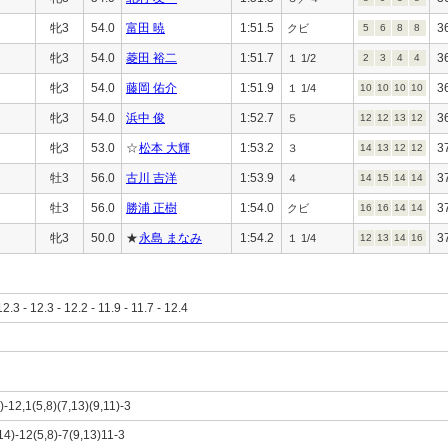
牝3
54.0
富田 暁
1:51.5
3
クビ
5
6
8
8
牝3
54.0
菱田 裕二
1:51.7
3
１ 1/2
2
3
4
4
牝3
54.0
藤岡 佑介
1:51.9
3
１ 1/4
10
10
10
10
牝3
54.0
浜中 俊
1:52.7
3
５
12
12
13
12
牝3
53.0
☆
松本 大輝
1:53.2
3
３
14
13
12
12
牡3
56.0
古川 吉洋
1:53.9
3
４
14
15
14
14
牡3
56.0
勝浦 正樹
1:54.0
3
クビ
16
16
14
14
牝3
50.0
★
永島 まなみ
1:54.2
3
１ 1/4
12
13
14
16
12.3 - 12.3 - 12.2 - 11.9 - 11.7 - 12.4
)-12,1(5,8)(7,13)(9,11)-3
14)-12(5,8)-7(9,13)11-3