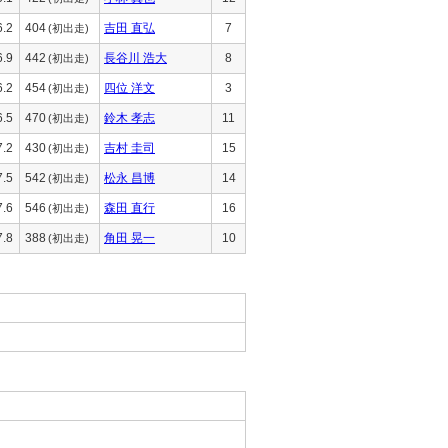
6.2
404
吉田 直弘
7
(初出走)
6.9
442
長谷川 浩大
8
(初出走)
6.2
454
四位 洋文
3
(初出走)
6.5
470
鈴木 孝志
11
(初出走)
7.2
430
吉村 圭司
15
(初出走)
7.5
542
松永 昌博
14
(初出走)
7.6
546
森田 直行
16
(初出走)
7.8
388
角田 晃一
10
(初出走)