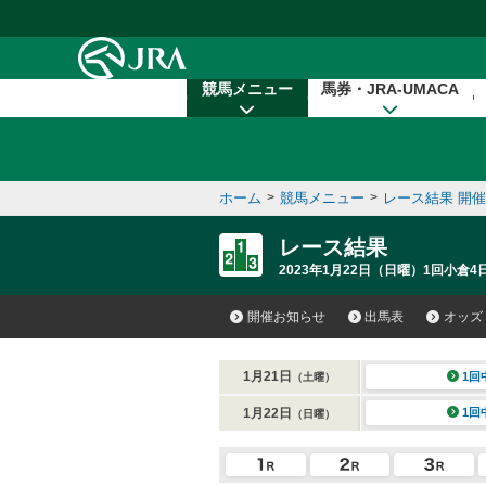
本文へ移動する
競馬メニュー
馬券・JRA-UMACA
ホーム
>
競馬メニュー
>
レース結果 開
レース結果
2023年1月22日（日曜）1回小倉4
開催お知らせ
出馬表
オッズ
1月21日
1回
（土曜）
1月22日
1回
（日曜）