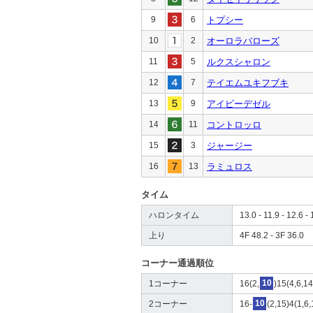
9
6
トプシー
10
2
オーロラバローズ
11
5
ルクスシャロン
12
7
テイエムユキフブキ
13
9
アイビーデゼル
14
11
コントロッロ
15
3
ジャージー
16
13
ラミュロス
タイム
ハロンタイム
13.0 - 11.9 - 12.6 - 
上り
4F 48.2 - 3F 36.0
コーナー通過順位
1コーナー
16(2,
10
)15(4,6,14
2コーナー
16-
10
(2,15)4(1,6,