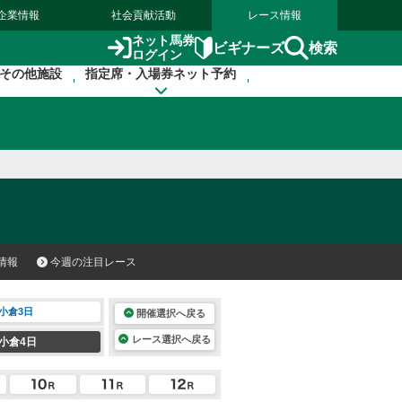
企業情報
社会貢献活動
レース情報
ネット馬券
検索
ビギナーズ
ログイン
その他施設
指定席・入場券ネット予約
情報
今週の注目レース
小倉3日
開催選択へ戻る
レース選択へ戻る
小倉4日