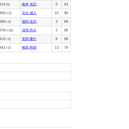
424
南井 克巳
5
93
(0)
466
北出 成人
10
90
(+2)
408
堀内 岳志
3
88
(-2)
478
須貝 尚介
2
86
(+10)
410
安田 隆行
8
86
(-2)
442
牧田 和弥
13
76
(-2)