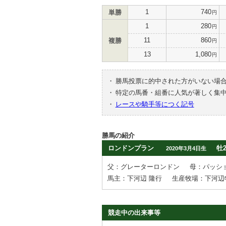
1
740
単勝
円
1
280
円
11
860
複勝
円
13
1,080
円
・
勝馬投票に的中された方がいない場
・
特定の馬番・組番に人気が著しく集
・
レースや騎手等につく記号
勝馬の紹介
ロンドンプラン
牡
2020年3月4日生
父：グレーターロンドン
母：パッシ
馬主：下河辺 隆行
生産牧場：下河辺
競走中の出来事等