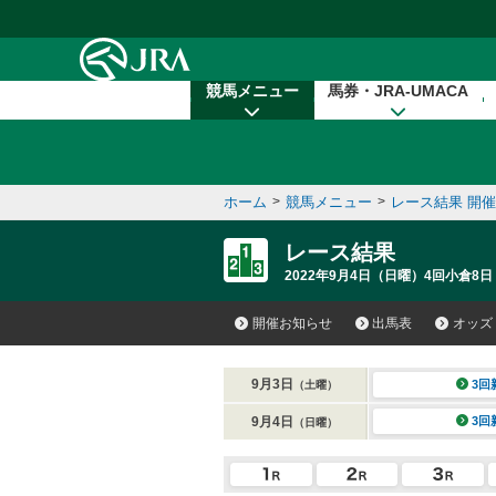
本文へ移動する
競馬メニュー
馬券・JRA-UMACA
ホーム
>
競馬メニュー
>
レース結果 開
レース結果
2022年9月4日（日曜）4回小倉8日
開催お知らせ
出馬表
オッズ
9月3日
3回
（土曜）
9月4日
3回
（日曜）