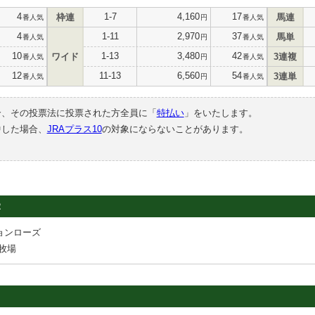
4
1-7
4,160
17
枠連
馬連
番人気
円
番人気
4
1-11
2,970
37
馬単
番人気
円
番人気
10
1-13
3,480
42
ワイド
3連複
番人気
円
番人気
12
11-13
6,560
54
3連単
番人気
円
番人気
合、その投票法に投票された方全員に「
特払い
」をいたします。
中した場合、
JRAプラス10
の対象にならないことがあります。
2
ョンローズ
牧場