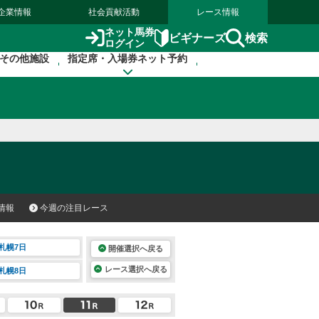
企業情報
社会貢献活動
レース情報
ネット馬券
検索
ビギナーズ
ログイン
その他施設
指定席・入場券ネット予約
情報
今週の注目レース
札幌7日
開催選択へ戻る
レース選択へ戻る
札幌8日