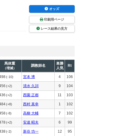
オッズ
印刷用ページ
レース結果の見方
馬体重
単勝
調教師名
Rt
人気
（増減）
498
宮本 博
4
106
(-10)
456
清水 久詞
9
104
(+2)
436
西園 正都
11
103
(+2)
484
西村 真幸
1
102
(+8)
458
高柳 大輔
7
102
(-8)
478
安達 昭夫
6
99
(+2)
438
新谷 功一
12
95
(-2)