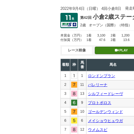
発走
2022年9月4日（日曜） 4回小倉8日
小倉2歳ステー
第42回
2歳
オープン
（国際）（特指）
本賞金
（万円）
1着
3,100
2着
1,200
付加賞
（万円）
1着
47.6
2着
13.6
レース映像
PLAY
馬
着順
枠
馬名
番
1
1
ロンドンプラン
2
11
バレリーナ
3
13
シルフィードレーヴ
4
9
プロトポロス
5
10
ゴールデンウィンド
6
6
メイショウヒュウガ
7
12
ウメムスビ