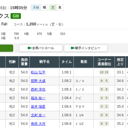
15時35分
時刻：
天候
晴
芝
良
クス
1,200
馬齢
（芝・右）
コース：
メートル
3着
780
4着
470
5着
310
3着
6.8
全周パトロール
騎手インタビュー
負担
コーナー
推定
性齢
騎手名
タイム
着差
重量
通過順位
上り
牡2
54.0
松山 弘平
1:08.1
33.1
13
13
牝2
54.0
団野 大成
1:08.2
34.6
３／４
6
5
牝2
54.0
西村 淳也
1:08.3
34.2
１／２
9
9
牡2
54.0
福永 祐一
1:08.4
35.0
クビ
3
5
牝2
54.0
坂井 瑠星
1:08.4
35.0
アタマ
3
2
牡2
54.0
北村 友一
1:08.6
34.6
１ 1/4
9
9
牡2
54.0
角田 大河
1:08.8
35.2
１ 1/2
6
5