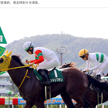
前肢落鉄。発走時刻６分遅延。