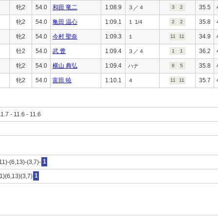
牝2
54.0
和田 竜二
1:08.9
35.5
３／４
3
2
牝2
54.0
亀田 温心
1:09.1
35.8
１ 1/4
2
2
牝2
54.0
今村 聖奈
1:09.3
34.9
１
11
11
牡2
54.0
武 豊
1:09.4
36.2
３／４
1
1
牝2
54.0
横山 典弘
1:09.4
35.8
ハナ
6
5
牝2
54.0
富田 暁
1:10.1
35.7
４
11
11
11.7 - 11.6 - 11.6
11)-(6,13)-(3,7)-
1
1)(6,13)(3,7)
1