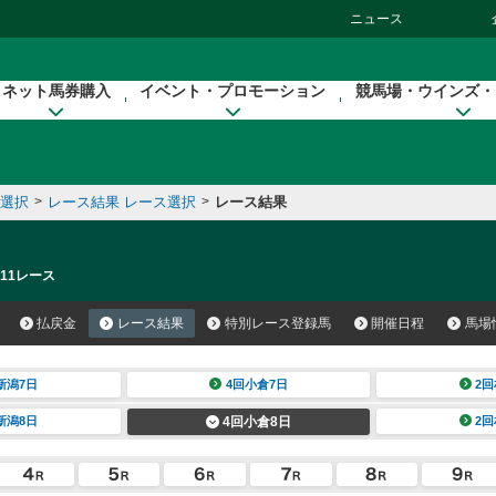
ニュース
ネット馬券購入
イベント・プロモーション
競馬場・ウインズ・
催選択
>
レース結果 レース選択
>
レース結果
 11レース
払戻金
レース結果
特別レース登録馬
開催日程
馬場
新潟7日
4回小倉7日
2回
新潟8日
4回小倉8日
2回