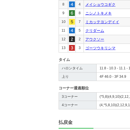
8
4
メイショウコギク
9
8
ニシノトキメキ
10
7
ミカッテヨンデイイ
11
5
クリダーム
12
2
アウクソー
13
3
ゴーツウキリシマ
タイム
ハロンタイム
11.8 - 10.3 - 11.1 - 
上り
4F 46.0 - 3F 34.9
コーナー通過順位
3コーナー
(*5,8)(4,9,10)(2,12,
4コーナー
(4,*5,8,10)(2,12,9,1
払戻金