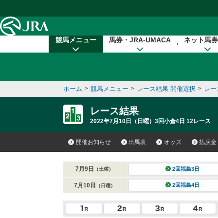
本文へ移動する
競馬メニュー
馬券・JRA-UMACA
ネット馬券
ホーム
>
競馬メニュー
>
レース結果 開催選択
>
レー
レース結果
2022年7月10日（日曜）3回小倉4日 12レース
開催お知らせ
出馬表
オッズ
払戻金
7月9日
2回福島3日
（土曜）
7月10日
2回福島4日
（日曜）