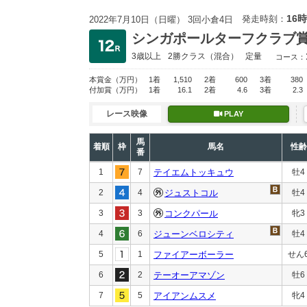
16時
発走時刻：
2022年7月10日（日曜） 3回小倉4日
シンガポールターフクラブ
3歳以上
2勝クラス
（混合）
定量
コース：
本賞金
（万円）
1着
1,510
2着
600
3着
380
付加賞
（万円）
1着
16.1
2着
4.6
3着
2.3
レース映像
PLAY
馬
着順
枠
馬名
性齢
番
1
7
テイエムトッキュウ
牡4
2
4
ジュストコル
牡4
3
3
コンクパール
牝3
4
6
ジューンベロシティ
牡4
5
1
ファイアーボーラー
せん
6
2
テーオーアマゾン
牡6
7
5
アイアンムスメ
牝4