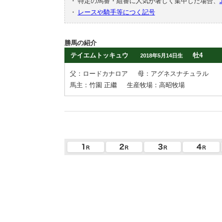
・
特定の馬番・組番に人気が著しく集中した場合、
・
レースや騎手等につく記号
勝馬の紹介
テイエムトッキュウ
牡4
2018年5月14日生
父：ロードカナロア
母：アグネスナチュラル
馬主：竹園 正繼
生産牧場：高昭牧場