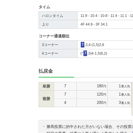
タイム
ハロンタイム
11.9 - 10.4 - 10.8 - 11.4 - 11.1 - 1
上り
4F 44.9 - 3F 34.1
コーナー通過順位
3コーナー
7
,3,4-(1,5)2,6
4コーナー
(*
7
,3)4-1,5(6,2)
払戻金
7
180
1
単勝
円
番人気
7
120
1
円
番人気
複勝
4
200
3
円
番人気
・
勝馬投票に的中された方がいない場合、その投票