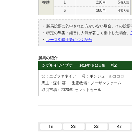
1
210
5
複勝
円
番人気
6
180
4
円
番人気
・
勝馬投票に的中された方がいない場合、その投票
・
特定の馬番・組番に人気が著しく集中した場合、
・
レースや騎手等につく記号
勝馬の紹介
シゲルイワイザケ
牝2
2019年4月18日生
父：エピファネイア
母：ボンジュールココロ
馬主：森中 蕃
生産牧場：ノーザンファーム
取引市場：2020年
セレクトセール