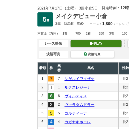
12時
発走時刻：
2021年7月17日（土曜） 3回小倉5日
メイクデビュー小倉
1,800
2歳
新馬
牝
馬齢
（
コース：
メートル
本賞金
（万円）
1着
700
2着
280
3着
180
レース映像
PLAY
決勝写真
決勝写真
馬
着順
枠
馬名
性齢
番
1
7
シゲルイワイザケ
牝2
2
1
ルクスレジーナ
牝2
3
6
ヴィルティス
牝2
4
2
ヴァラダムドラー
牝2
5
5
コルティーナ
牝2
6
4
カガヤキホコレ
牝2