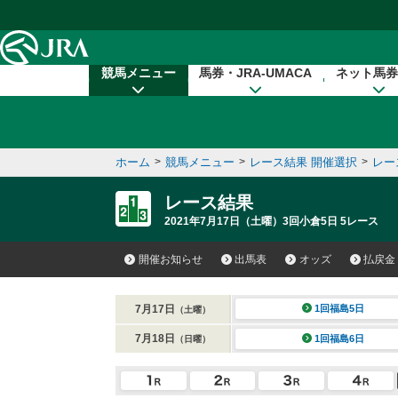
本文へ移動する
競馬メニュー
馬券・JRA-UMACA
ネット馬券
ホーム
>
競馬メニュー
>
レース結果 開催選択
>
レー
レース結果
2021年7月17日（土曜）3回小倉5日 5レース
開催お知らせ
出馬表
オッズ
払戻金
7月17日
1回福島5日
（土曜）
7月18日
1回福島6日
（日曜）