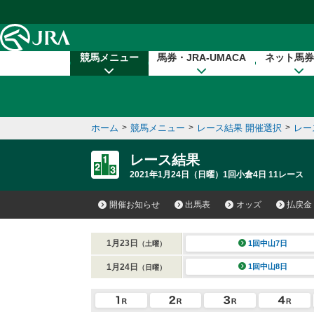
本文へ移動する
競馬メニュー
馬券・JRA-UMACA
ネット馬券
ホーム
>
競馬メニュー
>
レース結果 開催選択
>
レー
レース結果
2021年1月24日（日曜）1回小倉4日 11レース
開催お知らせ
出馬表
オッズ
払戻金
1月23日
1回中山7日
（土曜）
1月24日
1回中山8日
（日曜）