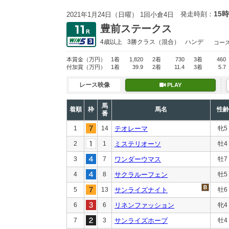
15時
発走時刻：
2021年1月24日（日曜） 1回小倉4日
豊前ステークス
4歳以上
3勝クラス
（混合）
ハンデ
コー
本賞金
（万円）
1着
1,820
2着
730
3着
460
付加賞
（万円）
1着
39.9
2着
11.4
3着
5.7
レース映像
PLAY
馬
着順
枠
馬名
性齢
番
1
14
テオレーマ
牝5
2
1
ミステリオーソ
牡4
3
7
ワンダーウマス
牡7
4
8
サクラルーフェン
牡5
5
13
サンライズナイト
牡6
6
6
リネンファッション
牝4
7
3
サンライズホープ
牡4