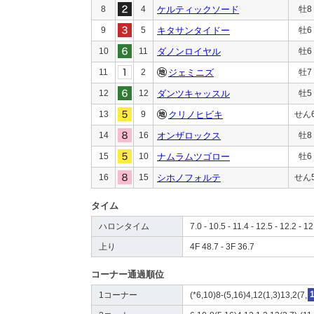
8
4
ケルティックソード
牡8
9
5
キタサンタイドー
牡6
10
11
ダノンロイヤル
牡6
11
2
ジェミニズ
牡7
12
12
ダンツキャッスル
牡5
13
9
クリノヒビキ
せん
14
16
オンザロックス
牡8
15
10
ナムラムツゴロー
牡6
16
15
シホノフォルテ
せん
タイム
ハロンタイム
7.0 - 10.5 - 11.4 - 12.5 - 12.2 - 12
上り
4F 48.7 - 3F 36.7
コーナー通過順位
1コーナー
(*6,10)8-(5,16)4,12(1,3)13,2(7,