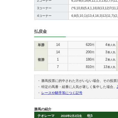
2コーナー
6,10-8(5,16)4,12,1,3,13(2,7)-(11,
3コーナー
(*6,10,8)(5,4,1,16)3(13,12)7(11,
4コーナー
6,8(5,10,1)(13,4,16,3)12(11,7)(2,
払戻金
14
620
4
単勝
円
番人気
14
200
3
円
番人気
1
180
2
複勝
円
番人気
7
810
13
円
番人気
・
勝馬投票に的中された方がいない場合、その投票
・
特定の馬番・組番に人気が著しく集中した場合、
・
レースや騎手等につく記号
勝馬の紹介
テオレーマ
牝5
2016年2月2日生