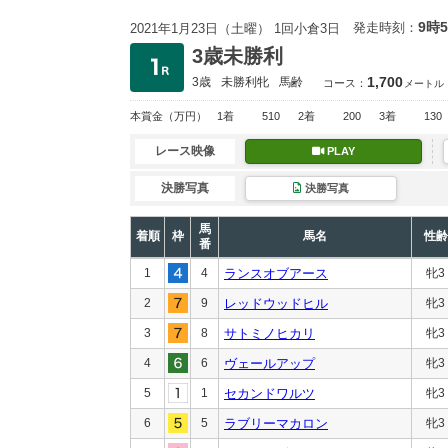
9時
発走時刻：
2021年1月23日（土曜） 1回小倉3日
3歳未勝利
1,700
3歳
未勝利
牝
馬齢
コース：
メートル
本賞金
（万円）
1着
510
2着
200
3着
130
レース映像
PLAY
決勝写真
決勝写真
馬
着順
枠
馬名
性齢
番
1
4
ランスオブアース
牝3
2
9
レッドウッドヒル
牝3
3
8
サトミノヒカリ
牝3
4
6
ヴェールアップ
牝3
5
1
セカンドワルツ
牝3
6
5
ラブリーマカロン
牝3