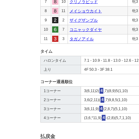
7
10
クリノラピッド
牝3
8
11
メイショウカイト
牝3
9
2
ザイグザンプル
牝3
10
7
コニャックダイヤ
牝3
11
3
タガノアイル
牝3
タイム
ハロンタイム
7.1 - 10.9 - 11.8 - 13.0 - 12.6 - 12
上り
4F 50.3 - 3F 38.1
コーナー通過順位
1コーナー
3(6,11)2(
4
,7)(8,9)5(1,10)
2コーナー
3,6(2,11)(
4
,7)9,8,5(1,10)
3コーナー
3(6,11,9)
4
(2,8,7)(5,1,10)
4コーナー
(3,6,*11,9)
4
-(2,8)(5,7,1,10)
払戻金