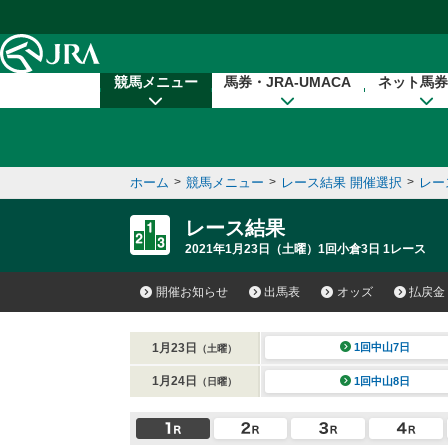
本文へ移動する
競馬メニュー
馬券・JRA-UMACA
ネット馬券
ホーム
>
競馬メニュー
>
レース結果 開催選択
>
レー
レース結果
2021年1月23日（土曜）1回小倉3日 1レース
開催お知らせ
出馬表
オッズ
払戻金
1月23日
1回中山7日
（土曜）
1月24日
1回中山8日
（日曜）