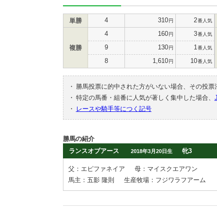
4
310
2
単勝
円
番人気
4
160
3
円
番人気
9
130
1
複勝
円
番人気
8
1,610
10
円
番人気
・
勝馬投票に的中された方がいない場合、その投票
・
特定の馬番・組番に人気が著しく集中した場合、
・
レースや騎手等につく記号
勝馬の紹介
ランスオブアース
牝3
2018年3月20日生
父：エピファネイア
母：マイスクエアワン
馬主：五影 隆則
生産牧場：フジワラフアーム