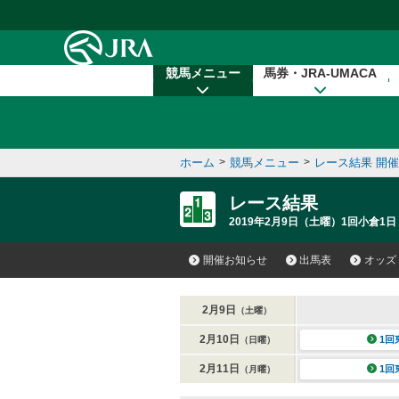
本文へ移動する
競馬メニュー
馬券・JRA-UMACA
ホーム
>
競馬メニュー
>
レース結果 開
レース結果
2019年2月9日（土曜）1回小倉1日
開催お知らせ
出馬表
オッズ
2月9日
（土曜）
2月10日
1回
（日曜）
2月11日
1回
（月曜）