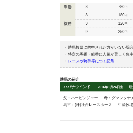
8
780
単勝
円
8
180
円
3
120
複勝
円
9
250
円
・
勝馬投票に的中された方がいない場
・
特定の馬番・組番に人気が著しく集
・
レースや騎手等につく記号
勝馬の紹介
ハバナウインド
牡
2016年1月24日生
父：ハービンジャー
母：グァンタナ
馬主：(株)社台レースホース
生産牧