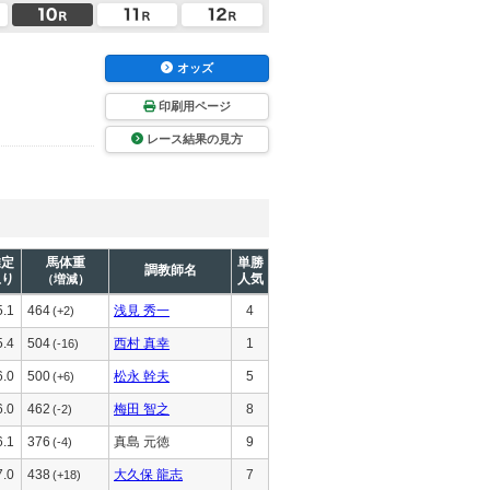
オッズ
印刷用ページ
レース結果の見方
推定
馬体重
単勝
調教師名
上り
人気
（増減）
5.1
464
浅見 秀一
4
(+2)
5.4
504
西村 真幸
1
(-16)
6.0
500
松永 幹夫
5
(+6)
6.0
462
梅田 智之
8
(-2)
6.1
376
真島 元徳
9
(-4)
7.0
438
大久保 龍志
7
(+18)