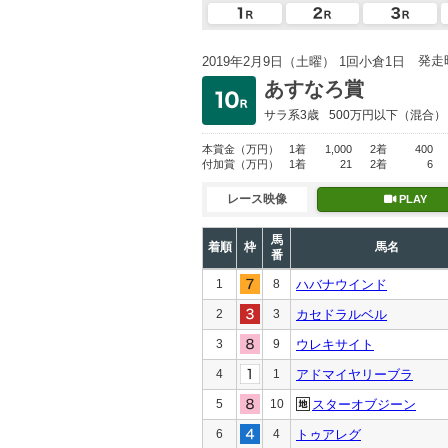
発走
2019年2月9日（土曜） 1回小倉1日
あすなろ賞
サラ系3歳
500万円以下
（混合）
本賞金
（万円）
1着
1,000
2着
400
付加賞
（万円）
1着
21
2着
6
レース映像
PLAY
馬
着順
枠
馬名
番
1
8
ハバナウインド
2
3
カセドラルベル
3
9
ウレキサイト
4
1
アドマイヤリーブラ
5
10
スターオブジーン
6
4
トゥアレグ