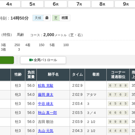
14時50分
時刻：
天候
曇
芝
稍重
2,000
（特指）
馬齢
（芝・右）
コース：
メートル
3着
250
4着
150
5着
100
3着
3
全周パトロール
負担
コーナー
性齢
騎手名
タイム
着差
重量
通過順位
牡3
56.0
鮫島 克駿
2:02.9
3
6
7
8
8
牝3
54.0
藤岡 康太
2:02.9
3
アタマ
8
7
6
2
牡3
56.0
中谷 雄太
2:03.4
3
３
4
5
4
5
牡3
56.0
秋山 真一郎
2:03.5
3
３／４
6
6
6
5
牡3
56.0
吉田 順治
2:03.9
3
２ 1/2
9
9
8
8
牡3
56.0
丸山 元気
2:04.3
3
２ 1/2
4
4
4
5