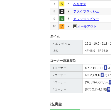
7
5
ヘリオス
8
2
アスクフラッシュ
9
6
カフジジュピター
10
7
オールアウト
タイム
ハロンタイム
12.2 - 10.6 - 11.8 - 
上り
4F 48.9 - 3F 36.0
コーナー通過順位
1コーナー
6-5-2-(4,9)-(1,
8
)3
2コーナー
6,5-2,4,9,1(
8
,3)-(
3コーナー
(*6,5)2(4,9)(1,3)-(
4コーナー
(6,*5,2,3)(4,1,9)(
8
払戻金