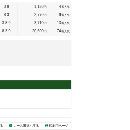
3-8
1,120
4
円
番人気
8-3
2,770
9
円
番人気
3-8-9
3,710
13
円
番人気
8-3-9
20,690
74
円
番人気
る
レース選択へ戻る
印刷用ページ