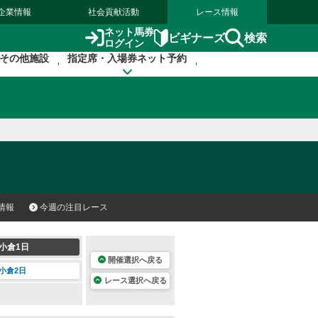
企業情報
社会貢献活動
レース情報
ネット馬券
検索
ビギナーズ
ログイン
その他施設
指定席・入場券ネット予約
情報
今週の注目レース
小倉1日
開催選択へ戻る
小倉2日
レース選択へ戻る