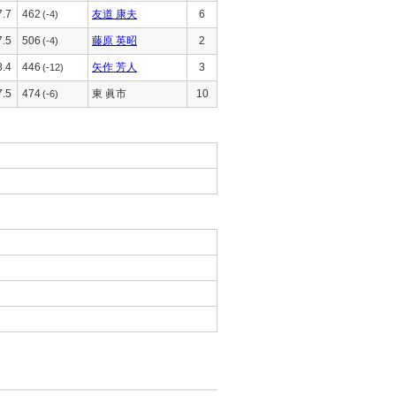
7.7
462
友道 康夫
6
(-4)
7.5
506
藤原 英昭
2
(-4)
8.4
446
矢作 芳人
3
(-12)
7.5
474
東 眞市
10
(-6)