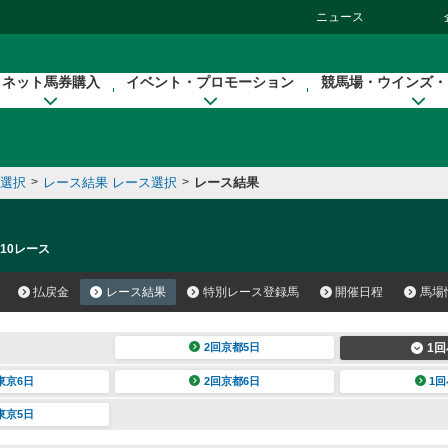
ニュース
ネット馬券購入
イベント・プロモーション
競馬場・ウインズ・
催選択
>
レース結果 レース選択
>
レース結果
 10レース
払戻金
レース結果
特別レース登録馬
開催日程
馬場
2回京都5日
1回
東京6日
2回京都6日
1回
東京5日