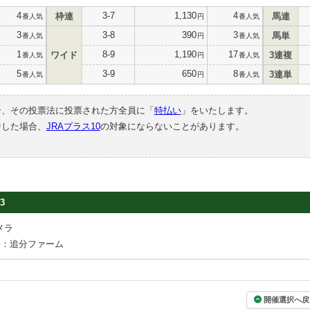
4
3-7
1,130
4
枠連
馬連
番人気
円
番人気
3
3-8
390
3
馬単
番人気
円
番人気
1
8-9
1,190
17
ワイド
3連複
番人気
円
番人気
5
3-9
650
8
3連単
番人気
円
番人気
合、その投票法に投票された方全員に「
特払い
」をいたします。
中した場合、
JRAプラス10
の対象にならないことがあります。
3
メラ
場：追分ファーム
開催選択へ戻