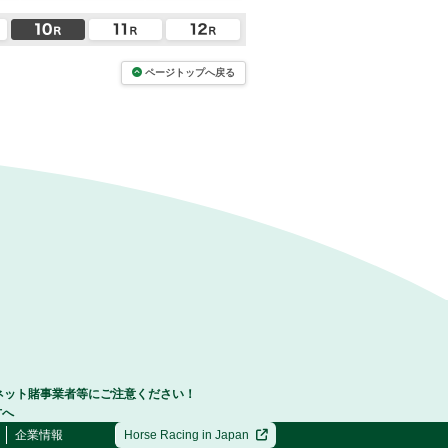
ページトップへ戻る
ネット賭事業者等にご注意ください！
方へ
企業情報
Horse Racing in Japan