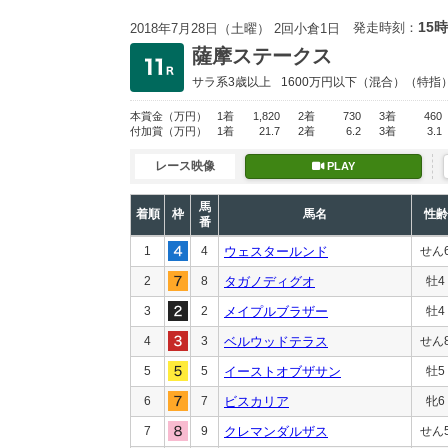
15時
発走時刻：
2018年7月28日（土曜） 2回小倉1日
薩摩ステークス
サラ系3歳以上
1600万円以下
（混合）（特指
本賞金
（万円）
1着
1,820
2着
730
3着
460
付加賞
（万円）
1着
21.7
2着
6.2
3着
3.1
レース映像
PLAY
馬
着順
枠
馬名
性齢
番
1
4
ウェスタールンド
せん
2
8
タガノディグオ
牡4
3
2
メイプルブラザー
牡4
4
3
ベルウッドテラス
せん
5
5
イーストオブザサン
牡5
6
7
ビスカリア
牝6
7
9
クレマンダルザス
せん