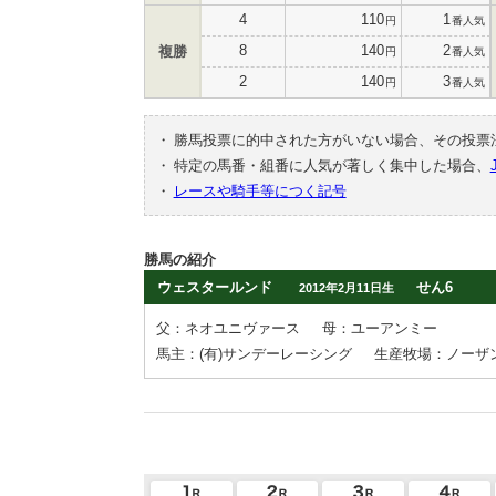
4
110
1
円
番人気
8
140
2
複勝
円
番人気
2
140
3
円
番人気
・
勝馬投票に的中された方がいない場合、その投票
・
特定の馬番・組番に人気が著しく集中した場合、
・
レースや騎手等につく記号
勝馬の紹介
ウェスタールンド
せん6
2012年2月11日生
父：ネオユニヴァース
母：ユーアンミー
馬主：(有)サンデーレーシング
生産牧場：ノーザ