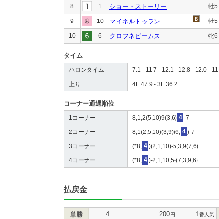
8
1
ショートストーリー
牡5
9
10
マイネルトゥラン
牡5
10
6
クロフネビームス
牝6
タイム
ハロンタイム
7.1 - 11.7 - 12.1 - 12.8 - 12.0 - 11
上り
4F 47.9 - 3F 36.2
コーナー通過順位
1コーナー
8,1,2(5,10)9(3,6)
4
-7
2コーナー
8,1(2,5,10)(3,9)(6,
4
)-7
3コーナー
(*8,
4
)(2,1,10)-5,3,9(7,6)
4コーナー
(*8,
4
)-2,1,10,5-(7,3,9,6)
払戻金
4
200
1
単勝
円
番人気