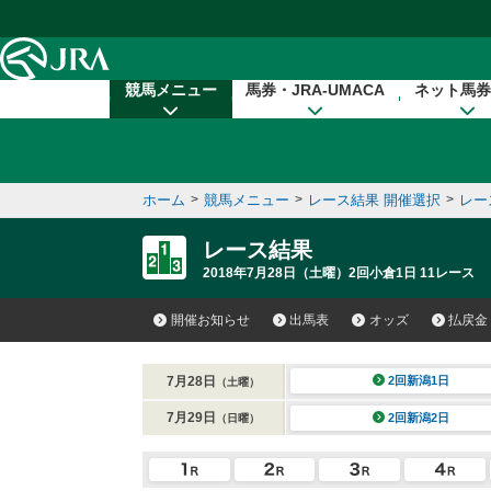
本文へ移動する
競馬メニュー
馬券・JRA-UMACA
ネット馬券
ホーム
>
競馬メニュー
>
レース結果 開催選択
>
レー
レース結果
2018年7月28日（土曜）2回小倉1日 11レース
開催お知らせ
出馬表
オッズ
払戻金
7月28日
2回新潟1日
（土曜）
7月29日
2回新潟2日
（日曜）