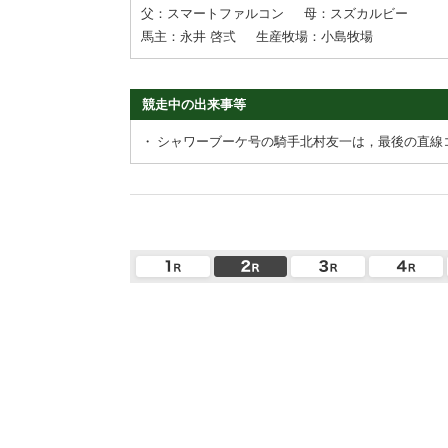
父：スマートファルコン
母：スズカルビー
馬主：永井 啓弍
生産牧場：小島牧場
競走中の出来事等
・
シャワーブーケ号の騎手北村友一は，最後の直線