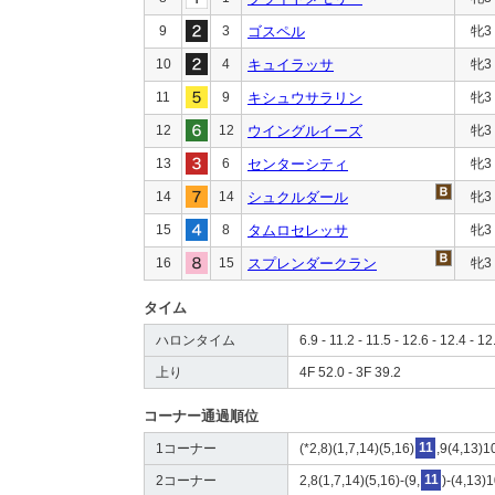
9
3
ゴスペル
牝3
10
4
キュイラッサ
牝3
11
9
キシュウサラリン
牝3
12
12
ウイングルイーズ
牝3
13
6
センターシティ
牝3
14
14
シュクルダール
牝3
15
8
タムロセレッサ
牝3
16
15
スプレンダークラン
牝3
タイム
ハロンタイム
6.9 - 11.2 - 11.5 - 12.6 - 12.4 - 12
上り
4F 52.0 - 3F 39.2
コーナー通過順位
1コーナー
(*2,8)(1,7,14)(5,16)
11
,9(4,13)1
2コーナー
2,8(1,7,14)(5,16)-(9,
11
)-(4,13)