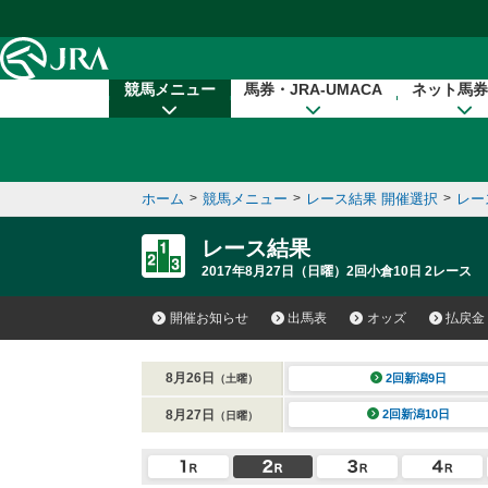
本文へ移動する
競馬メニュー
馬券・JRA-UMACA
ネット馬券
ホーム
>
競馬メニュー
>
レース結果 開催選択
>
レー
レース結果
2017年8月27日（日曜）2回小倉10日 2レース
開催お知らせ
出馬表
オッズ
払戻金
8月26日
2回新潟9日
（土曜）
8月27日
2回新潟10日
（日曜）