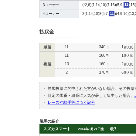
3コーナー
(*2,8)(1,14,10)(7,16)(5,9,
11
)15
4コーナー
2(1,14,10)8(5,7,
11
)(4,9,16)(13
払戻金
11
340
1
単勝
円
番人気
11
160
1
円
番人気
10
160
2
複勝
円
番人気
2
370
6
円
番人気
・
勝馬投票に的中された方がいない場合、その投票
・
特定の馬番・組番に人気が著しく集中した場合、
・
レースや騎手等につく記号
勝馬の紹介
スズカスマート
牝3
2014年3月21日生