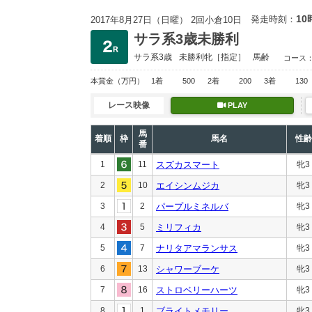
10
発走時刻：
2017年8月27日（日曜） 2回小倉10日
サラ系3歳未勝利
サラ系3歳
未勝利
牝［指定］
馬齢
コース
本賞金
（万円）
1着
500
2着
200
3着
130
レース映像
PLAY
馬
着順
枠
馬名
性齢
番
1
11
スズカスマート
牝3
2
10
エイシンムジカ
牝3
3
2
パープルミネルバ
牝3
4
5
ミリフィカ
牝3
5
7
ナリタアマランサス
牝3
6
13
シャワーブーケ
牝3
7
16
ストロベリーハーツ
牝3
8
1
ブライトメモリー
牝3