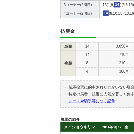
3コーナー(2周目)
13(1,9,
14
)(5,8,15
4コーナー(2周目)
14
(8,10,15)(13,16
払戻金
14
3,050
単勝
円
14
710
円
8
210
複勝
円
4
380
円
・
勝馬投票に的中された方がいない場
・
特定の馬番・組番に人気が著しく集
・
レースや騎手等につく記号
勝馬の紹介
メイショウキリマ
2014年3月17日生