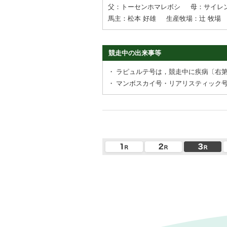
父：トーセンホマレボシ
母：サイレ
馬主：松本 好雄
生産牧場：辻 牧場
競走中の出来事等
・
ラピュルテ号は，競走中に疾病〔右
・
マンボスカイ号・リアリスティック