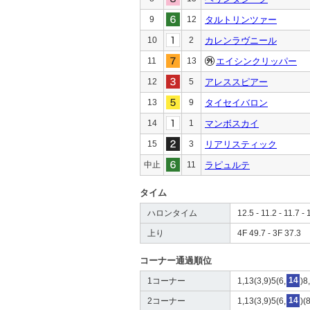
9
12
タルトリンツァー
10
2
カレンラヴニール
11
13
エイシンクリッパー
12
5
アレススピアー
13
9
タイセイバロン
14
1
マンボスカイ
15
3
リアリスティック
中止
11
ラピュルテ
タイム
ハロンタイム
12.5 - 11.2 - 11.7 - 
上り
4F 49.7 - 3F 37.3
コーナー通過順位
1コーナー
1,13(3,9)5(6,
14
)8
2コーナー
1,13(3,9)5(6,
14
)(