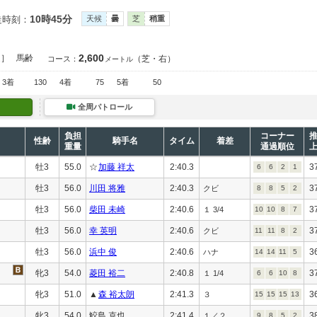
10時45分
走時刻：
天候
曇
芝
稍重
2,600
定］
馬齢
（芝・右）
コース：
メートル
3着
130
4着
75
5着
50
全周パトロール
負担
コーナー
性齢
騎手名
タイム
着差
重量
通過順位
牡3
55.0
☆
加藤 祥太
2:40.3
3
6
6
2
1
牡3
56.0
川田 将雅
2:40.3
3
クビ
8
8
5
2
牡3
56.0
柴田 未崎
2:40.6
3
１ 3/4
10
10
8
7
牡3
56.0
幸 英明
2:40.6
3
クビ
11
11
8
2
牡3
56.0
浜中 俊
2:40.6
3
ハナ
14
14
11
5
牝3
54.0
菱田 裕二
2:40.8
3
１ 1/4
6
6
10
8
牝3
51.0
▲
森 裕太朗
2:41.3
3
３
15
15
15
13
牝3
54.0
鮫島 克也
2:41.4
3
１／２
9
8
5
2