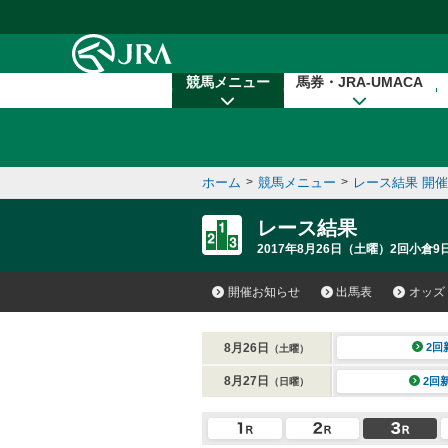
本文へ移動する
競馬メニュー
馬券・JRA-UMACA
ホーム
>
競馬メニュー
>
レース結果 開
レース結果
2017年8月26日（土曜）2回小倉9
開催お知らせ
出馬表
オッズ
8月26日
2回
（土曜）
8月27日
2回
（日曜）