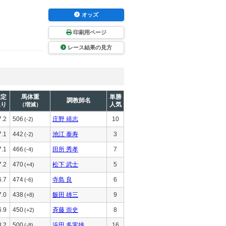
オッズ
印刷用ページ
レース結果の見方
推定
馬体重
単勝
調教師名
上り
人気
（増減）
7.2
506
庄野 靖志
10
(-2)
7.1
442
池江 泰寿
3
(-2)
7.1
466
田所 秀孝
7
(-4)
7.2
470
松下 武士
5
(+4)
6.7
474
寺島 良
6
(-6)
7.0
438
飯田 雄三
9
(+8)
6.9
450
斉藤 崇史
8
(+2)
8.2
500
浜田 多実雄
16
(-8)