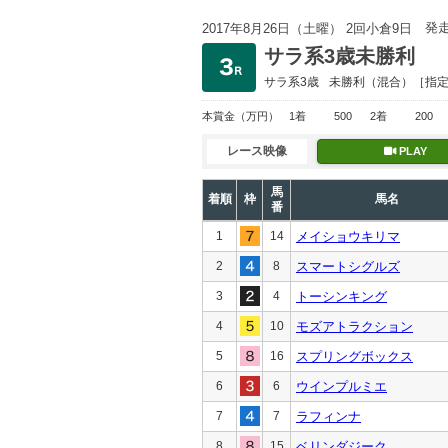
発
2017年8月26日（土曜） 2回小倉9日
サラ系3歳未勝利
サラ系3歳
未勝利
（混合）［指
本賞金
（万円）
1着
500
2着
200
レース映像
PLAY
馬
着順
枠
馬名
番
1
14
メイショウキリマ
2
8
スマートシグルズ
3
4
トーシンキング
4
10
モズアトラクション
5
16
スプリングボックス
6
6
ウインプルミエ
7
7
ラフィンナ
8
15
ベリンダジーク