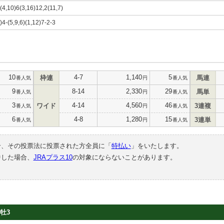
)(4,10)6(3,16)12,2(11,7)
)4-(5,9,6)(1,12)7-2-3
10
4-7
1,140
5
枠連
馬連
番人気
円
番人気
9
8-14
2,330
29
馬単
番人気
円
番人気
3
4-14
4,560
46
ワイド
3連複
番人気
円
番人気
6
4-8
1,280
15
3連単
番人気
円
番人気
合、その投票法に投票された方全員に「
特払い
」をいたします。
中した場合、
JRAプラス10
の対象にならないことがあります。
牡3