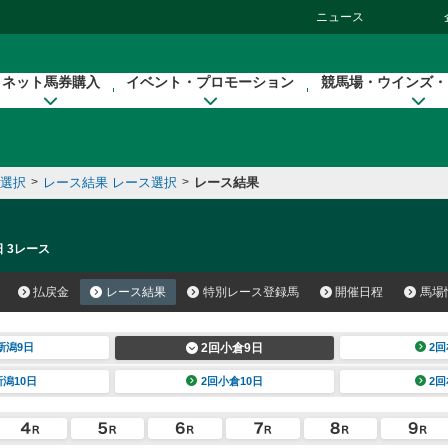
ニュース
ネット馬券購入
イベント・プロモーション
競馬場・ウインズ・
催選択
>
レース結果 レース選択
>
レース結果
日 3レース
払戻金
レース結果
特別レース登録馬
開催日程
馬場
新潟9日
2回小倉9日
2回
新潟10日
2回小倉10日
2回