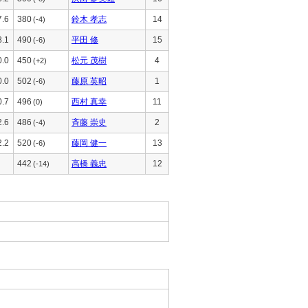
7.6
380
鈴木 孝志
14
(-4)
8.1
490
平田 修
15
(-6)
0.0
450
松元 茂樹
4
(+2)
0.0
502
藤原 英昭
1
(-6)
0.7
496
西村 真幸
11
(0)
2.6
486
斉藤 崇史
2
(-4)
2.2
520
藤岡 健一
13
(-6)
442
高橋 義忠
12
(-14)