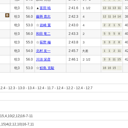
牝3
51.0
▲
富田 暁
2:41.6
3
１ 1/2
12
11
13
11
牡3
56.0
藤懸 貴志
2:42.3
3
４
12
11
14
14
牝3
53.0
☆
岩崎 翼
2:43.0
4
４
2
2
1
5
牡3
56.0
和田 竜二
2:43.3
4
２
5
5
5
8
牡3
55.0
☆
荻野 極
2:43.8
4
３
3
3
2
8
牝3
54.0
北村 友一
2:45.7
4
大差
1
1
2
11
牡3
56.0
川須 栄彦
2:46.1
4
２ 1/2
3
3
11
15
牝3
53.0
☆
鮫島 克駿
16
16
15
12.4 - 12.3 - 13.0 - 13.4 - 12.4 - 11.7 - 12.4 - 12.2 - 12.4 - 12.7
,15,4,10(2,12)16-7-11
8,15)4(2,12,10)16-7,11