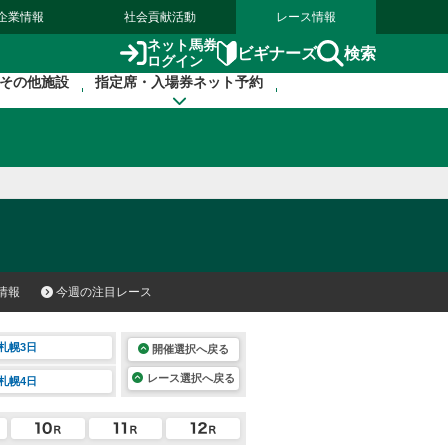
企業情報
社会貢献活動
レース情報
ネット馬券
検索
ビギナーズ
ログイン
その他施設
指定席・入場券ネット予約
情報
今週の注目レース
札幌3日
開催選択へ戻る
レース選択へ戻る
札幌4日