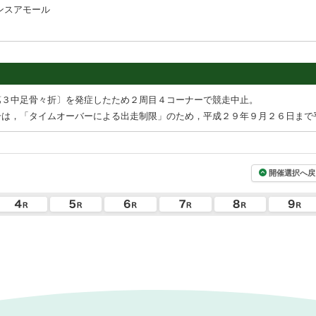
ンスアモール
第３中足骨々折〕を発症したため２周目４コーナーで競走中止。
号は，「タイムオーバーによる出走制限」のため，平成２９年９月２６日まで
開催選択へ戻