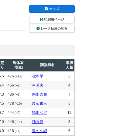
オッズ
印刷用ページ
レース結果の見方
推定
馬体重
単勝
調教師名
上り
人気
（増減）
5.5
476
池添 学
2
(+12)
5.4
466
沖 芳夫
4
(+2)
7.3
486
佐藤 吉勝
7
(+6)
7.5
478
岩元 市三
5
(-10)
6.7
444
加藤 和宏
11
(+2)
7.0
446
河内 洋
3
(-14)
8.0
416
清水 久詞
6
(+4)