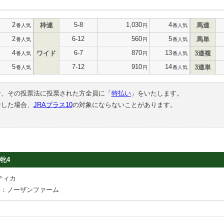
2
5-8
1,030
4
枠連
馬連
番人気
円
番人気
2
6-12
560
5
馬単
番人気
円
番人気
4
6-7
870
13
ワイド
3連複
番人気
円
番人気
5
7-12
910
14
3連単
番人気
円
番人気
合、その投票法に投票された方全員に「
特払い
」をいたします。
中した場合、
JRAプラス10
の対象にならないことがあります。
牝4
ティカ
場：ノーザンファーム