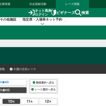
企業情報
社会貢献活動
レース情報
ネット馬券
検索
ビギナーズ
ログイン
その他施設
指定席・入場券ネット予約
情報
今週の注目レース
小倉5日
開催選択へ戻る
レース選択へ戻る
小倉6日