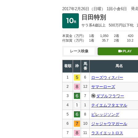
発
2017年2月26日（日曜） 1回小倉6日
日田特別
サラ系4歳以上
500万円以下
牝
本賞金
（万円）
1着
1,050
2着
420
付加賞
（万円）
1着
35.7
2着
10.2
レース映像
PLAY
馬
着順
枠
馬名
番
1
6
ローズウィスパー
2
12
サマーローズ
3
7
ダブルフラワー
4
1
テイエムフタエマル
5
8
ビレッジソング
6
10
ジャジャウマガール
7
11
ラスイエットロス