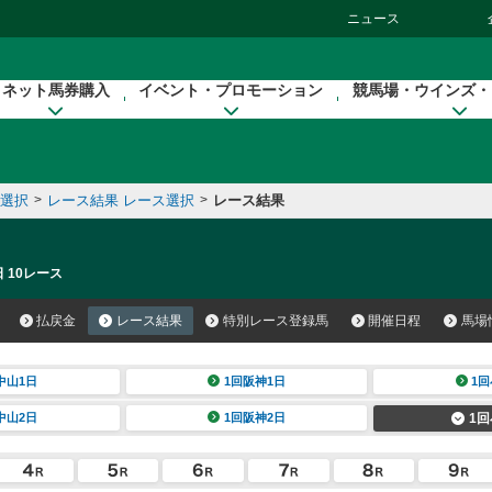
ニュース
ネット馬券購入
イベント・プロモーション
競馬場・ウインズ・
催選択
>
レース結果 レース選択
>
レース結果
 10レース
払戻金
レース結果
特別レース登録馬
開催日程
馬場
中山1日
1回阪神1日
1回
中山2日
1回阪神2日
1回