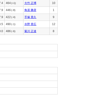
7.4
464
大竹 正博
10
(+1)
7.9
446
角居 勝彦
1
(-8)
7.9
422
手塚 貴久
9
(-4)
8.5
490
水野 貴広
12
(-1)
9.0
486
菊川 正達
8
(-6)