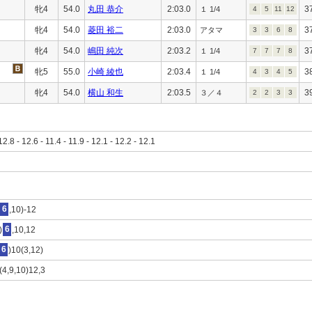
牝4
54.0
丸田 恭介
2:03.0
3
１ 1/4
4
5
11
12
牝4
54.0
菱田 裕二
2:03.0
3
アタマ
3
3
6
8
牝4
54.0
嶋田 純次
2:03.2
3
１ 1/4
7
7
7
8
牝5
55.0
小崎 綾也
2:03.4
3
１ 1/4
4
3
4
5
牝4
54.0
横山 和生
2:03.5
3
３／４
2
2
3
3
12.8 - 12.6 - 11.4 - 11.9 - 12.1 - 12.2 - 12.1
6
,10)-12
)
6
,10,12
6
)10(3,12)
8(4,9,10)12,3