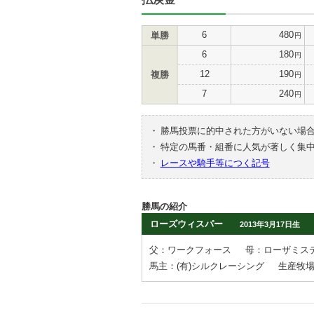
6
480
単勝
円
6
180
円
12
190
複勝
円
7
240
円
・
勝馬投票に的中された方がいない場
・
特定の馬番・組番に人気が著しく集
・
レースや騎手等につく記号
勝馬の紹介
ローズウィスパー
2013年3月17日生
父：ワークフォース
母：ローザミス
馬主：(有)シルクレーシング
生産牧