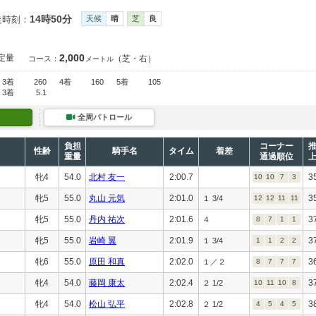
14時50分
走時刻：
天候
晴
芝
良
2,000
定量
（芝・右）
コース：
メートル
3着
260
4着
160
5着
105
3着
5.1
全周パトロール
負担
コーナー
性齢
騎手名
タイム
着差
重量
通過順位
牝4
54.0
北村 友一
2:00.7
3
10
10
7
3
牝5
55.0
丸山 元気
2:01.0
3
１ 3/4
12
12
11
11
牝5
55.0
丹内 祐次
2:01.6
3
４
8
7
1
1
牝5
55.0
岩崎 翼
2:01.9
3
１ 3/4
1
1
2
2
牝6
55.0
原田 和真
2:02.0
3
１／２
8
7
7
7
牝4
54.0
藤岡 康太
2:02.4
3
２ 1/2
10
11
10
8
牝4
54.0
松山 弘平
2:02.8
3
２ 1/2
4
5
4
5