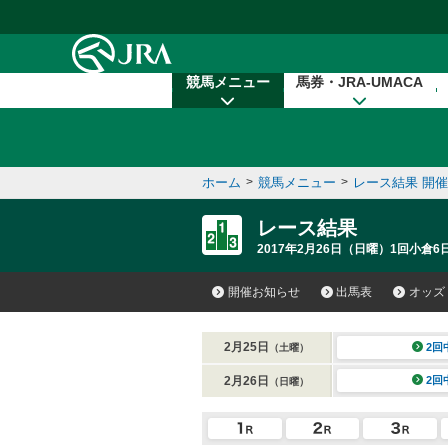
本文へ移動する
競馬メニュー
馬券・JRA-UMACA
ホーム
>
競馬メニュー
>
レース結果 開
レース結果
2017年2月26日（日曜）1回小倉6日
開催お知らせ
出馬表
オッズ
2月25日
2回
（土曜）
2月26日
2回
（日曜）