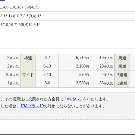
3,14)8-(10,16)7,5-9(4,15)
(3,16,14)(10,7)8,5(9,4)-15
6)3(10,16,7)-5(9,4)15,8,14
2
3-7
5,710
19
枠連
馬連
番人気
円
番人気
2
6-13
2,100
28
馬単
番人気
円
番人気
10
3-13
370
2
ワイド
3連複
番人気
円
番人気
1
3-6
2,580
33
3連単
番人気
円
番人気
合、その投票法に投票された方全員に「
特払い
」をいたします。
中した場合、
JRAプラス10
の対象にならないことがあります。