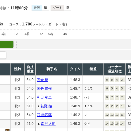
11時00分
時刻：
天候
晴
ダート
良
1,700
齢
（ダート・右）
コース：
メートル
3着
120
4着
72
5着
48
負担
コーナー
性齢
騎手名
タイム
着差
重量
通過順位
牝3
54.0
高倉 稜
1:48.3
3
6
5
4
3
牝3
54.0
国分 優作
1:48.7
4
２ 1/2
6
5
4
5
牝3
54.0
和田 竜二
1:48.7
3
ハナ
9
7
7
7
牝3
51.0
▲
荻野 極
1:48.9
4
１ 1/4
2
2
2
1
牝3
54.0
武 幸四郎
1:49.2
3
２
12
13
13
11
牝3
51.0
▲
森 裕太朗
1:49.3
3
クビ
14
15
16
14