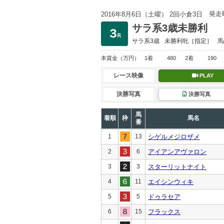
発走
2016年8月6日（土曜） 2回小倉3日
サラ系3歳未勝利
サラ系3歳
未勝利
牝［指定］
馬
本賞金
（万円）
1着
480
2着
190
レース映像
PLAY
決勝写真
決勝写真
馬
着順
枠
馬名
番
1
13
シゲルメジロザメ
2
6
アイアンアヴァロン
3
3
スターリットナイト
4
11
エイシンウィキ
5
5
ドゥラセア
6
15
フラックス