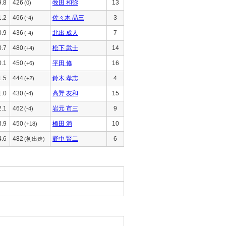
9.8
426
牧田 和弥
13
(0)
1.2
466
佐々木 晶三
3
(-4)
0.9
436
北出 成人
7
(-4)
0.7
480
松下 武士
14
(+4)
0.1
450
平田 修
16
(+6)
1.5
444
鈴木 孝志
4
(+2)
1.0
430
高野 友和
15
(-4)
2.1
462
岩元 市三
9
(-4)
3.9
450
橋田 満
10
(+18)
4.6
482
野中 賢二
6
(初出走)