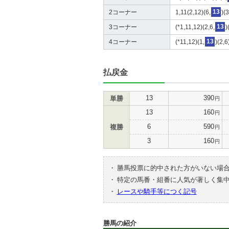
2コーナー
1,11(2,12)(6,
13
)(
3コーナー
(*1,11,12)(2,6,
13
)
4コーナー
(*11,12)(1,
13
)(2,
払戻金
13
390
単勝
円
13
160
円
6
590
複勝
円
3
160
円
・
勝馬投票に的中された方がいない場
・
特定の馬番・組番に人気が著しく集
・
レースや騎手等につく記号
勝馬の紹介