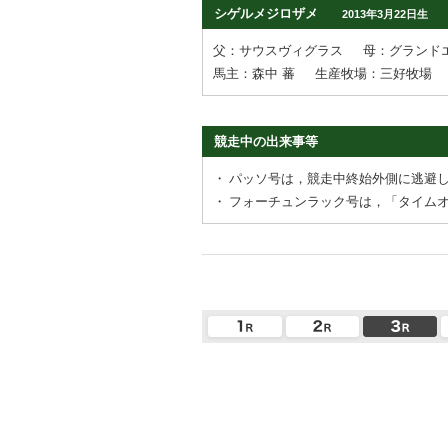
シゲルメジロザメ
2013年3月22日生
父：サウスヴィグラス
母：グランド
馬主：森中 蕃
生産牧場：三好牧場
競走中の出来事等
・
パッソ号は，競走中終始外側に逃避
・
フォーチュンラック号は，「タイム