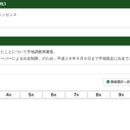
牝3
エッセンス
したことについて平地調教再審査。
オーバーによる出走制限」のため，平成２８年９月６日まで平地競走に出走で
開催選択へ戻