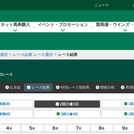
ニュース
ネット馬券購入
イベント・プロモーション
競馬場・ウインズ・
催選択
>
レース結果 レース選択
>
レース結果
 3レース
払戻金
レース結果
特別レース登録馬
開催日程
馬場
新潟3日
2回小倉3日
1回
新潟4日
2回小倉4日
1回