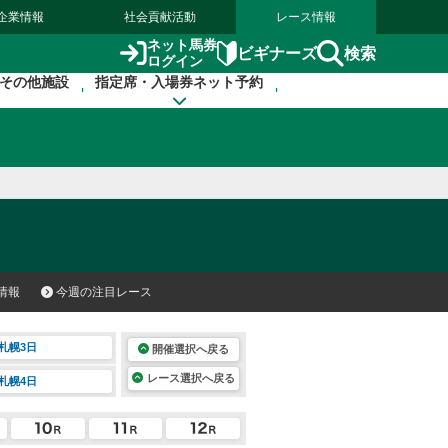
企業情報
社会貢献活動
レース情報
ネット馬券
検索
ビギナーズ
ログイン
その他施設
指定席・入場券ネット予約
情報
今週の注目レース
札幌3日
開催選択へ戻る
レース選択へ戻る
札幌4日