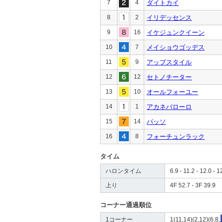
7
4
ダイトカイ
8
2
イリデッセンス
9
16
イケジュンクイーン
10
7
メイショウゴッデス
11
9
アップスタイル
12
12
セトノチーター
13
10
オールフォーユー
14
1
アカネバローロ
15
14
パッソ
16
8
フォーチュンラック
タイム
ハロンタイム
6.9 - 11.2 - 12.0 - 1
上り
4F 52.7 - 3F 39.9
コーナー通過順位
1コーナー
1(11,14)(2,12)(6,8,