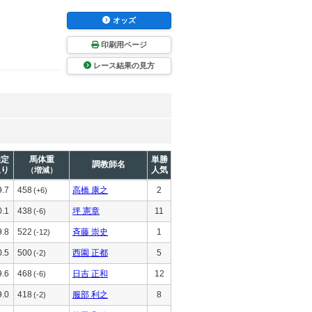
オッズ
印刷用ページ
レース結果の見方
推定
馬体重
単勝
調教師名
上り
人気
（増減）
9.7
458
高橋 康之
2
(+6)
0.1
438
坪 憲章
11
(-6)
9.8
522
斉藤 崇史
1
(-12)
0.5
500
西園 正都
5
(-2)
9.6
468
日吉 正和
12
(-6)
9.0
418
服部 利之
8
(-2)