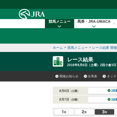
本文へ移動する
競馬メニュー
馬券・JRA-UMACA
ホーム
>
競馬メニュー
>
レース結果 開
レース結果
2016年8月6日（土曜）2回小倉3日
開催お知らせ
出馬表
オッズ
8月6日
2回
（土曜）
8月7日
2回
（日曜）