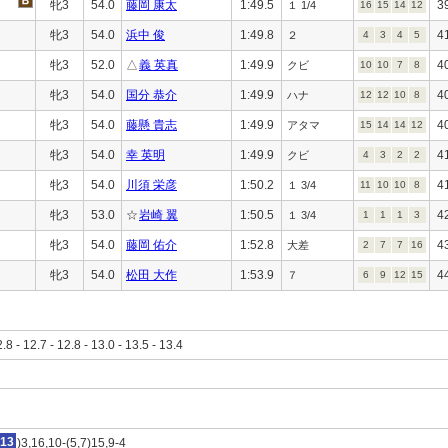
牝3
54.0
藤岡 康太
1:49.5
3
１ 1/4
16
15
14
12
牝3
54.0
浜中 俊
1:49.8
4
２
4
3
4
5
牝3
52.0
△
義 英真
1:49.9
4
クビ
10
10
7
8
牝3
54.0
国分 恭介
1:49.9
4
ハナ
12
12
10
8
牝3
54.0
藤懸 貴志
1:49.9
4
アタマ
15
14
14
12
牝3
54.0
幸 英明
1:49.9
4
クビ
4
3
2
2
牝3
54.0
川須 栄彦
1:50.2
4
１ 3/4
11
10
10
8
牝3
53.0
☆
岩崎 翼
1:50.5
4
１ 3/4
1
1
1
3
牝3
54.0
藤岡 佑介
1:52.8
4
大差
2
7
7
16
牝3
54.0
松田 大作
1:53.9
4
７
6
9
12
15
2.8 - 12.7 - 12.8 - 13.0 - 13.5 - 13.4
13
)3,16,10-(5,7)15,9-4