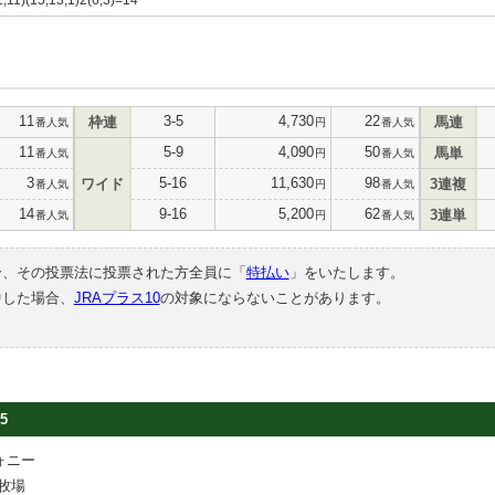
11
3-5
4,730
22
枠連
馬連
番人気
円
番人気
11
5-9
4,090
50
馬単
番人気
円
番人気
3
5-16
11,630
98
ワイド
3連複
番人気
円
番人気
14
9-16
5,200
62
3連単
番人気
円
番人気
合、その投票法に投票された方全員に「
特払い
」をいたします。
中した場合、
JRAプラス10
の対象にならないことがあります。
5
ォニー
牧場