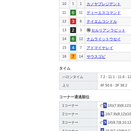
10
1
カノヤプレジデント
11
11
ディーエスコマンド
12
6
テイエムコンドル
13
3
セルリアンラビット
14
12
ナムライットウセイ
15
7
アドマイヤレイ
16
14
サウスゴビ
タイム
ハロンタイム
7.2 - 11.1 - 11.6 - 1
上り
4F 50.6 - 3F 38.2
コーナー通過順位
1コーナー
(*
5
,16)(7,9)(8,12)
2コーナー
5
,16(7,9)(8,12)(1
3コーナー
(*
5
,16)9,7(8,10,1
4コーナー
5
,16,9(7,10)8(4,1