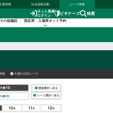
企業情報
社会貢献活動
レース情報
ネット馬券
検索
ビギナーズ
ログイン
その他施設
指定席・入場券ネット予約
情報
今週の注目レース
小倉7日
開催選択へ戻る
レース選択へ戻る
小倉8日