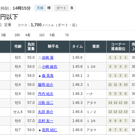
14時15分
走時刻：
天候
晴
ダート
良
万円以下
1,700
]
定量
（ダート・右）
コース：
メートル
3着
180
4着
110
5着
70
負担
コーナー
性齢
騎手名
タイム
着差
重量
通過順位
牡5
55.0
△
岩崎 翼
1:45.6
3
1
1
1
1
牡4
54.0
△
小崎 綾也
1:45.8
3
１ 1/4
3
3
3
3
牡6
54.0
▲
義 英真
1:46.1
3
２
2
2
2
2
牡4
56.0
藤岡 佑介
1:46.3
3
１
11
11
9
10
牡4
56.0
丹内 祐次
1:46.3
3
ハナ
5
5
5
6
牡5
57.0
川島 信二
1:46.3
3
アタマ
14
14
12
10
せん4
56.0
丸田 恭介
1:46.4
3
１／２
12
12
12
13
牡6
57.0
北村 友一
1:46.6
3
１ 1/4
9
9
9
7
牡7
54.0
▲
長岡 禎仁
1:46.6
3
アタマ
8
7
5
4