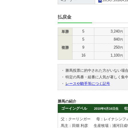
払戻金
5
3,240
単勝
円
5
840
円
9
250
複勝
円
16
1,100
円
・
勝馬投票に的中された方がいない場
・
特定の馬番・組番に人気が著しく集
・
レースや騎手等につく記号
勝馬の紹介
ゴーイングベル
牡
2010年4月16日生
父：クーリンガー
母：レイナシンフ
馬主：田畑 利彦
生産牧場：浦河日成