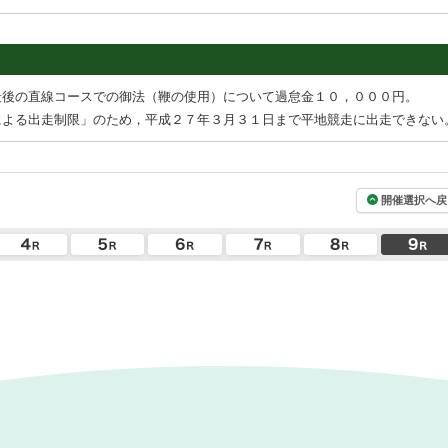
最後の直線コースでの御法（鞭の使用）について過怠金１０，０００円。
による出走制限」のため，平成２７年３月３１日まで平地競走に出走できない
開催選択へ戻