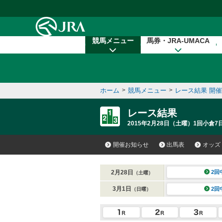
本文へ移動する
競馬メニュー
馬券・JRA-UMACA
ホーム
>
競馬メニュー
>
レース結果 開
レース結果
2015年2月28日（土曜）1回小倉7
開催お知らせ
出馬表
オッズ
2月28日
2回
（土曜）
3月1日
2回
（日曜）