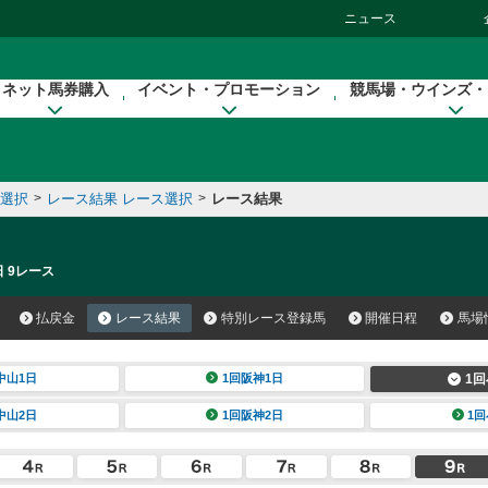
ニュース
ネット馬券購入
イベント・プロモーション
競馬場・ウインズ・
催選択
>
レース結果 レース選択
>
レース結果
日 9レース
払戻金
レース結果
特別レース登録馬
開催日程
馬場
中山1日
1回阪神1日
1回
中山2日
1回阪神2日
1回