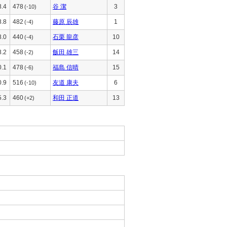
8.4
478
谷 潔
3
(-10)
8.8
482
藤原 辰雄
1
(-4)
8.0
440
石栗 龍彦
10
(-4)
8.2
458
飯田 雄三
14
(-2)
0.1
478
福島 信晴
15
(-6)
0.9
516
友道 康夫
6
(-10)
5.3
460
和田 正道
13
(+2)