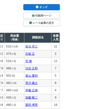
オッズ
印刷用ページ
レース結果の見方
推定
馬体重
単勝
調教師名
上り
人気
（増減）
8.2
516
岩元 市三
11
(+14)
8.2
474
石坂 正
2
(-6)
8.6
516
宮 徹
12
(-4)
7.9
486
日吉 正和
7
(-2)
8.4
502
畠山 重則
5
(0)
7.6
482
荒川 義之
8
(+4)
7.7
490
伊藤 正徳
4
(+10)
8.3
430
加藤 敬二
9
(-2)
8.8
480
栗田 博憲
16
(-2)