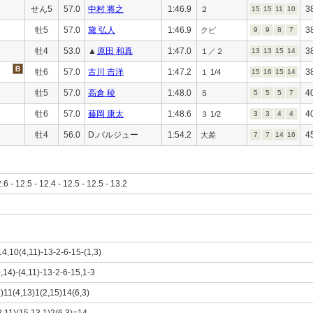
せん5
57.0
中村 将之
1:46.9
3
２
15
15
11
10
牡5
57.0
黛 弘人
1:46.9
3
クビ
9
9
8
7
牡4
53.0
▲
原田 和真
1:47.0
3
１／２
13
13
15
14
牡6
57.0
古川 吉洋
1:47.2
3
１ 1/4
15
16
15
14
牡5
57.0
高倉 稜
1:48.0
4
５
5
5
5
7
牡6
57.0
藤岡 康太
1:48.6
4
３ 1/2
3
3
4
4
牡4
56.0
D.バルジュー
1:54.2
4
大差
7
7
14
16
2.6 - 12.5 - 12.4 - 12.5 - 12.5 - 13.2
14,10(4,11)-13-2-6-15-(1,3)
0,14)-(4,11)-13-2-6-15,1-3
2)11(4,13)1(2,15)14(6,3)
2,11)(15,13,1)2(6,3)=14