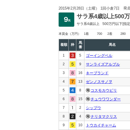
発
2015年2月28日（土曜） 1回小倉7日
サラ系4歳以上500
サラ系4歳以上
500万円以下
[指定
本賞金
（万円）
1着
700
2着
280
馬
着順
枠
馬名
番
1
5
ゴーイングベル
2
9
サンライズアルブル
3
16
キーブランド
4
13
ゼンノスサノヲ
5
8
コスモカウピリ
6
15
チュウワワンダー
7
2
シップウ
8
4
ナリタマクリス
9
10
トウカイチャーム