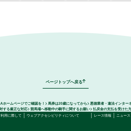
ページトップへ戻る
RAホームページでご確認を！
馬券は20歳になってから
悪徳業者・違法インター
対する厳正な対応
競馬場へ移動中の騎手に関するお願い
払戻金の支払を受けた
ご利用に際して
ウェブアクセシビリティについて
レース情報
ニュース