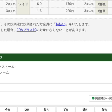
2
6-9
170
2
ワイド
3連複
番人気
円
番人気
3
1-6
220
3
3連単
番人気
円
番人気
合、その投票法に投票された方全員に「
特払い
」をいたします。
中した場合、
JRAプラス10
の対象にならないことがあります。
3
クストーム
ァーム
開催選択へ戻