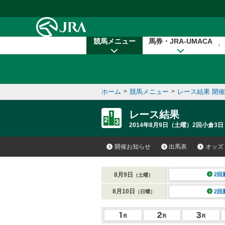
本文へ移動する
競馬メニュー
馬券・JRA-UMACA
ホーム
>
競馬メニュー
>
レース結果 開
レース結果
2014年8月9日（土曜）2回小倉3日
開催お知らせ
出馬表
オッズ
8月9日
2回
（土曜）
8月10日
2回
（日曜）