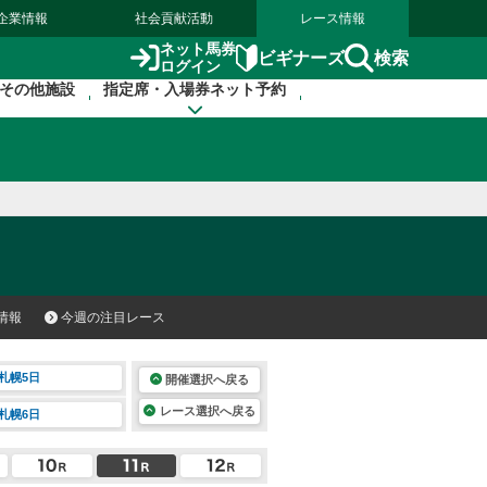
企業情報
社会貢献活動
レース情報
ネット馬券
検索
ビギナーズ
ログイン
その他施設
指定席・入場券ネット予約
情報
今週の注目レース
札幌5日
開催選択へ戻る
レース選択へ戻る
札幌6日