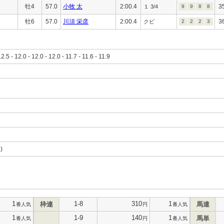
牡4
57.0
小牧 太
2:00.4
3
１ 3/4
9
9
8
8
牡6
57.0
川須 栄彦
2:00.4
3
クビ
2
2
2
3
12.5 - 12.0 - 12.0 - 12.0 - 11.7 - 11.6 - 11.9
8)
1
1-8
310
1
枠連
馬連
番人気
円
番人気
1
1-9
140
1
馬単
番人気
円
番人気