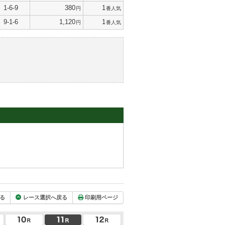
1-6-9
380
1
円
番人気
9-1-6
1,120
1
円
番人気
る
レース選択へ戻る
印刷用ページ