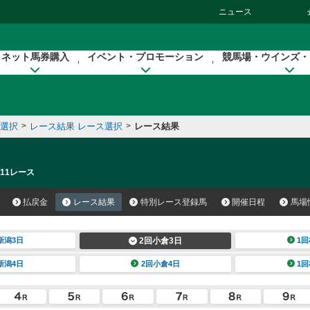
ニュース
ネット馬券購入
イベント・プロモーション
競馬場・ウインズ・
催選択
>
レース結果 レース選択
>
レース結果
 11レース
払戻金
レース結果
特別レース登録馬
開催日程
馬場
新潟3日
2回小倉3日
1回
新潟4日
2回小倉4日
1回