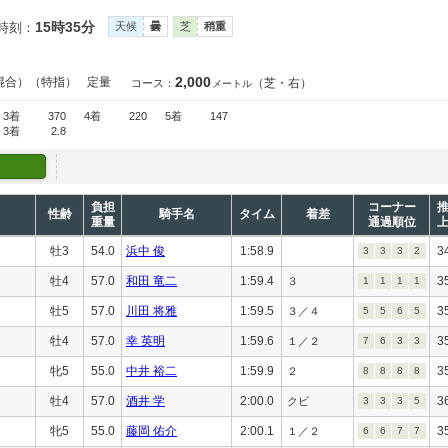
15時35分
時刻：
天候
曇
芝
稍重
2,000
混合）（特指）
定量
（芝・右）
コース：
メートル
3着
370
4着
220
5着
147
3着
2.8
負担
コーナー
性齢
騎手名
タイム
着差
重量
通過順位
牡3
54.0
浜中 俊
1:58.9
3
3
3
3
2
牡4
57.0
和田 竜二
1:59.4
3
３
1
1
1
1
牡5
57.0
川田 将雅
1:59.5
3
３／４
5
5
6
5
牡4
57.0
幸 英明
1:59.6
3
１／２
7
6
3
3
牝5
55.0
中井 裕二
1:59.9
3
２
8
8
8
8
牡4
57.0
酒井 学
2:00.0
3
クビ
3
3
3
5
牝5
55.0
藤岡 佑介
2:00.1
3
１／２
6
6
7
7