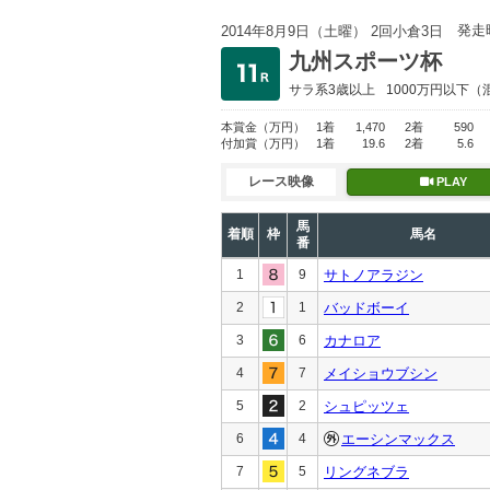
発走
2014年8月9日（土曜） 2回小倉3日
九州スポーツ杯
サラ系3歳以上
1000万円以下
（
本賞金
（万円）
1着
1,470
2着
590
付加賞
（万円）
1着
19.6
2着
5.6
レース映像
PLAY
馬
着順
枠
馬名
番
1
9
サトノアラジン
2
1
バッドボーイ
3
6
カナロア
4
7
メイショウブシン
5
2
シュピッツェ
6
4
エーシンマックス
7
5
リングネブラ