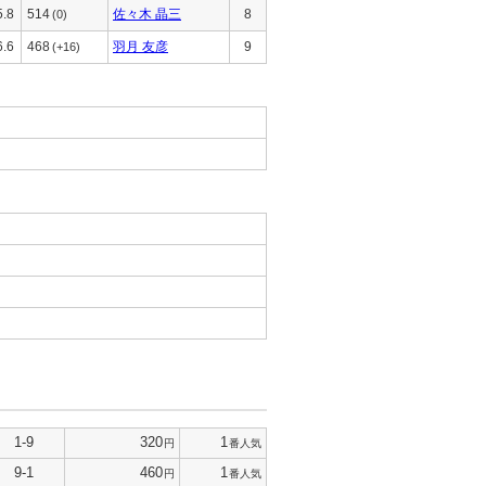
5.8
514
佐々木 晶三
8
(0)
6.6
468
羽月 友彦
9
(+16)
1-9
320
1
円
番人気
9-1
460
1
円
番人気