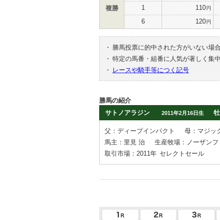
1
110
複勝
円
6
120
円
・
勝馬投票に的中された方がいない場
・
特定の馬番・組番に人気が著しく集
・
レースや騎手等につく記号
勝馬の紹介
サトノアラジン
牡
2011年2月16日生
父：ディープインパクト
母：マジッ
馬主：里見 治
生産牧場：ノーザンフ
取引市場：2011年
セレクトセール