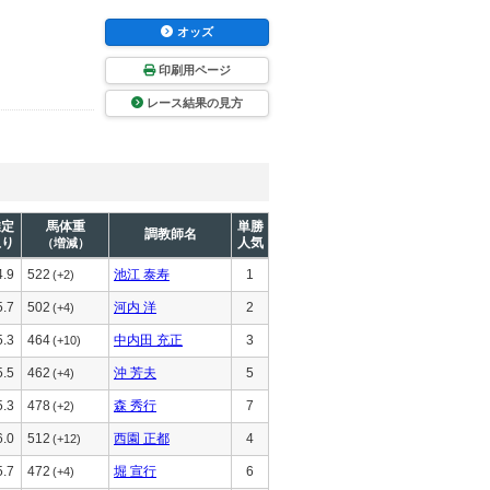
オッズ
印刷用ページ
レース結果の見方
推定
馬体重
単勝
調教師名
上り
人気
（増減）
4.9
522
池江 泰寿
1
(+2)
5.7
502
河内 洋
2
(+4)
5.3
464
中内田 充正
3
(+10)
5.5
462
沖 芳夫
5
(+4)
5.3
478
森 秀行
7
(+2)
6.0
512
西園 正都
4
(+12)
5.7
472
堀 宣行
6
(+4)