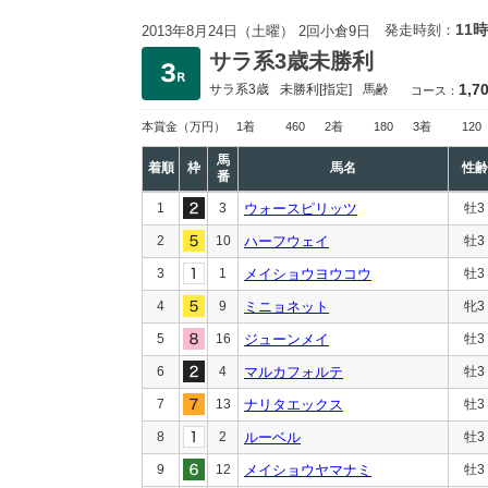
11時
発走時刻：
2013年8月24日（土曜） 2回小倉9日
サラ系3歳未勝利
1,7
サラ系3歳
未勝利
[指定]
馬齢
コース：
本賞金
（万円）
1着
460
2着
180
3着
120
馬
着順
枠
馬名
性齢
番
1
3
ウォースピリッツ
牡3
2
10
ハーフウェイ
牡3
3
1
メイショウヨウコウ
牡3
4
9
ミニョネット
牝3
5
16
ジューンメイ
牡3
6
4
マルカフォルテ
牡3
7
13
ナリタエックス
牡3
8
2
ルーベル
牡3
9
12
メイショウヤマナミ
牡3