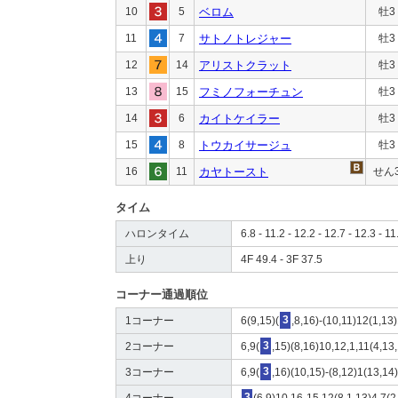
10
5
ベロム
牡3
11
7
サトノトレジャー
牡3
12
14
アリストクラット
牡3
13
15
フミノフォーチュン
牡3
14
6
カイトケイラー
牡3
15
8
トウカイサージュ
牡3
16
11
カヤトースト
せん
タイム
ハロンタイム
6.8 - 11.2 - 12.2 - 12.7 - 12.3 - 11
上り
4F 49.4 - 3F 37.5
コーナー通過順位
1コーナー
6(9,15)(
3
,8,16)-(10,11)12(1,13)
2コーナー
6,9(
3
,15)(8,16)10,12,1,11(4,13
3コーナー
6,9(
3
,16)(10,15)-(8,12)1(13,14
4コーナー
3
(6,9)10,16-15,12(8,1,13)4,7(2