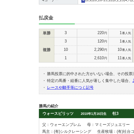
払戻金
3
220
1
単勝
円
番人気
3
120
1
円
番人気
10
2,290
10
複勝
円
番人気
1
2,610
11
円
番人気
・
勝馬投票に的中された方がいない場合、その投票
・
特定の馬番・組番に人気が著しく集中した場合、
・
レースや騎手等につく記号
勝馬の紹介
ウォースピリッツ
牡3
2010年1月16日生
父：ウォーエンブレム
母：マミーズジュエリー
馬主：(有)シルクレーシング
生産牧場：(有)社台