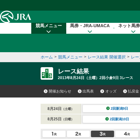
本文へ移動する
競馬メニュー
馬券・JRA-UMACA
ネット馬券
ホーム
>
競馬メニュー
>
レース結果 開催選択
>
レー
レース結果
2013年8月24日（土曜）2回小倉9日 3レース
開催お知らせ
出馬表
オッズ
払戻金
8月24日
2回新潟9日
（土曜）
8月25日
2回新潟10日
（日曜）