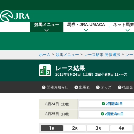
本文へ移動する
競馬メニュー
馬券・JRA-UMACA
ネット馬券
ホーム
>
競馬メニュー
>
レース結果 開催選択
>
レー
レース結果
2013年8月24日（土曜）2回小倉9日 1レース
開催お知らせ
出馬表
オッズ
払戻金
8月24日
2回新潟9日
（土曜）
8月25日
2回新潟10日
（日曜）