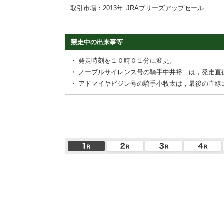
取引市場：2013年
JRAブリーズアップセール
競走中の出来事等
・
発走時刻を１０時０１分に変更。
・
ノーブルサイレンス号の騎手中井裕二は，発走直
・
アドマイヤビジン号の騎手小牧太は，最後の直線