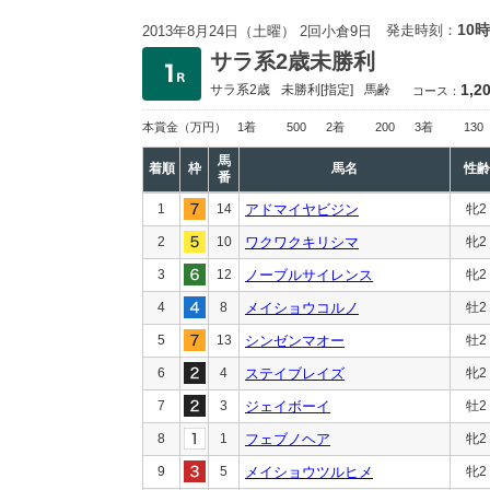
10時
発走時刻：
2013年8月24日（土曜） 2回小倉9日
サラ系2歳未勝利
1,2
サラ系2歳
未勝利
[指定]
馬齢
コース：
本賞金
（万円）
1着
500
2着
200
3着
130
馬
着順
枠
馬名
性齢
番
1
14
アドマイヤビジン
牝2
2
10
ワクワクキリシマ
牝2
3
12
ノーブルサイレンス
牝2
4
8
メイショウコルノ
牡2
5
13
シンゼンマオー
牡2
6
4
ステイブレイズ
牝2
7
3
ジェイボーイ
牡2
8
1
フェブノヘア
牝2
9
5
メイショウツルヒメ
牝2