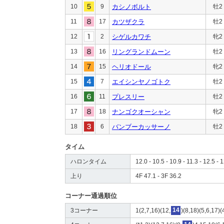
10
9
カシノボルト
牡2
11
17
カツザクラ
牡2
12
2
シゲルカワチ
牝2
13
16
リングランドムーン
牡2
14
15
ヘリオドール
牝2
15
7
エイシンヤノゴトク
牡2
16
11
プレスリー
牡2
17
18
ナンゴクオーシャン
牝2
18
6
バンブーカッサーノ
牡2
タイム
ハロンタイム
12.0 - 10.5 - 10.9 - 11.3 - 12.5 - 
上り
4F 47.1 - 3F 36.2
コーナー通過順位
3コーナー
1(2,7,16)(12,
14
)(8,18)(5,6,17)