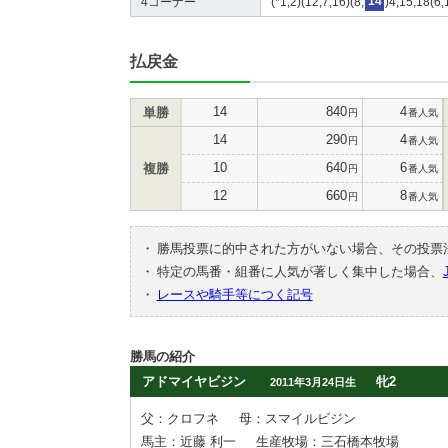
4コーナー
(*1,2)(12,7,16)(8,
14
)4,15,18(6,
払戻金
14
840
4
単勝
円
番人気
14
290
4
円
番人気
10
640
6
複勝
円
番人気
12
660
8
円
番人気
・
勝馬投票に的中された方がいない場合、その投票
・
特定の馬番・組番に人気が著しく集中した場合、
・
レースや騎手等につく記号
勝馬の紹介
アドマイヤビジン
牝2
2011年3月24日生
父：クロフネ
母：スマイルビジン
馬主：近藤 利一
生産牧場：三石橋本牧場