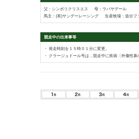
父：シンボリクリスエス
母：ラバヤデール
馬主：(有)サンデーレーシング
生産牧場：追分フ
競走中の出来事等
・
発走時刻を１５時０１分に変更。
・
クラージュドール号は，競走中に疾病〔外傷性鼻