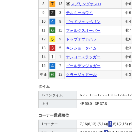
8
13
スプリングオスロ
牡6
9
3
テルミーホワイ
牡6
10
8
ゴッドツェッペリン
牡4
11
11
フォルクスオーパー
牝7
12
9
トップオブカハラ
牡6
13
5
キンショータイム
牡3
14
1
ナンヨースラッガー
牡6
15
7
ゴールデンジャガー
牡5
中止
12
クラージュドール
牡3
タイム
ハロンタイム
6.7 - 11.3 - 12.2 - 13.0 - 12.4 - 12
上り
4F 50.0 - 3F 37.8
コーナー通過順位
1コーナー
7,16(6,13)-(5,14)(
4
,8)1(2,15)-(