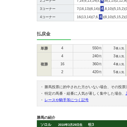
2コーナー
7,16,6,13,14(5,
4
)8(1,15)2,12,9
3コーナー
7(16,13)(6,14)(
4
,8,10)(5,15,2)(
4コーナー
16(13,14)(7,6,
4
)(8,10)(5,15,2)(
払戻金
4
550
3
単勝
円
番人気
4
240
3
円
番人気
16
360
4
複勝
円
番人気
2
420
5
円
番人気
・
勝馬投票に的中された方がいない場合、その投票
・
特定の馬番・組番に人気が著しく集中した場合、
・
レースや騎手等につく記号
勝馬の紹介
ソロル
牡3
2010年3月29日生