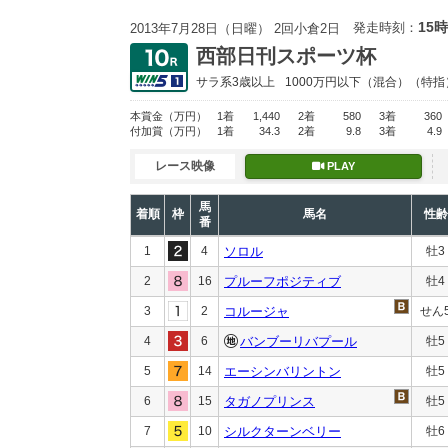
15時
発走時刻：
2013年7月28日（日曜） 2回小倉2日
西部日刊スポーツ杯
サラ系3歳以上
1000万円以下
（混合）（特指
本賞金
（万円）
1着
1,440
2着
580
3着
360
付加賞
（万円）
1着
34.3
2着
9.8
3着
4.9
レース映像
PLAY
馬
着順
枠
馬名
性齢
番
1
4
ソロル
牡3
2
16
プルーフポジティブ
牡4
3
2
コルージャ
せん
4
6
バンブーリバプール
牡5
5
14
エーシンバリントン
牡5
6
15
タガノプリンス
牡5
7
10
シルクターンベリー
牡6