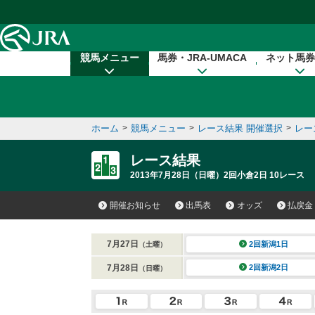
本文へ移動する
競馬メニュー
馬券・JRA-UMACA
ネット馬券
ホーム
>
競馬メニュー
>
レース結果 開催選択
>
レー
レース結果
2013年7月28日（日曜）2回小倉2日 10レース
開催お知らせ
出馬表
オッズ
払戻金
7月27日
2回新潟1日
（土曜）
7月28日
2回新潟2日
（日曜）